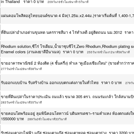
in Thailand ราคา 0 บาท
209วัน16ชั่วโมง9นาที15วินาที
แผ่นคอมโพสิตอลูไทยบอนด์ขนาด 4 มิล(1.25ม.x2.44ม.)ราคาเริ่มต้นที่ 1,400-
ที่ดินเปล่าอำเภอด่านขุนทด นครราชสีมา 4 ไร่ทำเลดี อยู่ติดถนน นม.3012 ราคา
Rhodium solution,ซีโร่ โรเดียม,น้ำยาชุบชีโร่,Zero Rhodium,Rhodium plating s
Enamel colors (งานลงยาสีอีนาเมล) ราคา 0 บาท
255วัน16ชั่วโมง12นาที56วินาที
ขายอาคารพาณิชย์ 2 ห้องติด (4 ชั้นครึ่ง) ทำเล “คูเมืองเชียงใหม่” (ขายต่ำกว
277วัน3ชั่วโมง28นาที38วินาที
รับออกเเบบบ้าน รับสร้างบ้าน ออกเเบบตกเเต่งภายในทั่วไทย ราคา 0 บาท
279วั
ขายที่ดินเปล่าในราคาประเมิน ถมแล้ว ขนาด 305 ตรว. ถนนร่มเกล้า ใกล้สนามบ
283วัน4ชั่วโมง29นาที35วินาที
ขายคอนโดพร้อมอยู่ ลุมพินีคอนโดทาวน์ บดินทรเดชา–รามคำแหง ห้องตกแต่งใหม่ท
1550000 บาท
289วัน3ชั่วโมง6นาที33วินาที
รับซ่อมเตาอบไฟฟ้า แก๊ส ซ่อมเตาแก๊ส ซ่อมเตาทอด ซ่อมเตาย่าง ราคา 3200 บา