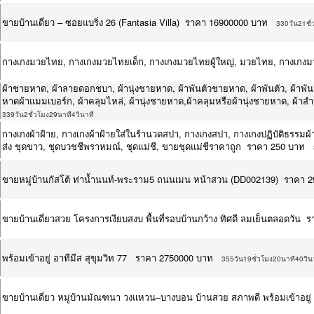
ขายบ้านเดี่ยว – ซอยแบริ่ง 26 (Fantasia Villa) ราคา 16900000 บาท
330วัน21ชั่
กางเกงมวยไทย, กางเกงมวยไทยเด็ก, กางเกงมวยไทยผู้ใหญ่, มวยไทย, กางเกง
ผ้าชายหาด, ผ้าลายดอกชบา, ผ้านุ่งชายหาด, ผ้าพันตัวชายหาด, ผ้าพันตัว, ผ้าพัน
หาดผ้าแมมเบอร์ก, ผ้าคลุมไหล่, ผ้านุ่งชายหาด,ผ้าคลุมหรือผ้านุ่งชายหาด, ผ้าส
339วัน2ชั่วโมง29นาที4วินาที
กางเกงผ้าฝ้าย, กางเกงผ้าฝ้ายใส่ในร้านวดสปา, กางเกงสปา, กางเกงปฏิบัติธรรมผ้าฝ
ส่ง ชุดขาว, ชุดบวชชีพราหมณ์, ชุดแม่ชี, ขายชุดแม่ชีราคาถูก ราคา 250 บาท
ขายหมู่บ้านกัสโต้​ ท่าน้ำนนท์-พระราม5 ถนนเมน หน้าสวน (DD002139) ราคา 
ขายบ้านเดี่ยวสวย โครงการเงียบสงบ พื้นที่รอบบ้านกว้าง ทิศดี ลมเย็นตลอดวัน
พร้อมเข้าอยู่ อาทีมีส สุขุมวิท 77 ราคา 2750000 บาท
355วัน19ชั่วโมง20นาที40วิน
ขายบ้านเดี่ยว หมู่บ้านมัณฑนา วงแหวน–บางบอน บ้านสวย สภาพดี พร้อมเข้าอยู