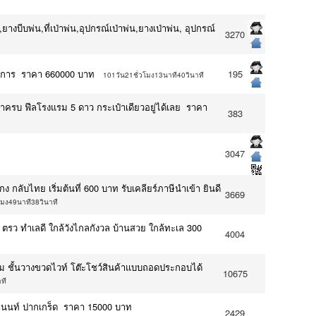
งบีบพ่น,ที่เป่าพ่น,อุปกรณ์เป่าพ่น,ยางเป่าพ่น, อุปกรณ์
3270
รงการ ราคา 660000 บาท
195
101วัน21ชั่วโมง13นาที40วินาที
้าครบ ฟีลโรงแรม 5 ดาว กระเป๋าเดียวอยู่ได้เลย ราคา
383
3047
องกง กลับไทย เริ่มต้นที่ 600 บาท รับเคลียร์ภาษีนำเข้า ยินดี
3669
โมง49นาที38วินาที
40 ตรว ทำเลดี ใกล้วังไกลกังวล บ้านสวย ใกล้ทะเล 300
4004
างขนม ชั้นวางขวดไวท์ โต๊ะโชว์สินค้าแบบถอดประกอบได้
10675
ที
ติวานนท์ ปากเกร็ด ราคา 15000 บาท
2429