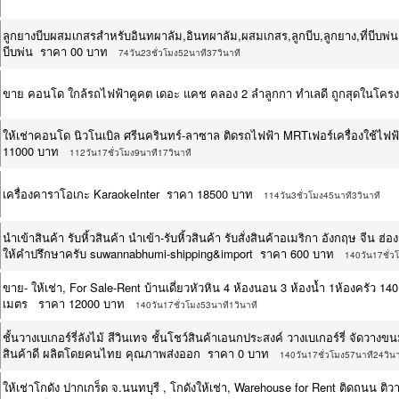
ลูกยางบีบผสมเกสรสำหรับอินทผาลัม,อินทผาลัม,ผสมเกสร,ลูกบีบ,ลูกยาง,ที่บีบพ่น,ยา
บีบพ่น ราคา 00 บาท
74วัน23ชั่วโมง52นาที37วินาที
ขาย คอนโด ใกล้รถไฟฟ้าคูคต เดอะ แคช คลอง 2 ลำลูกกา ทำเลดี ถูกสุดในโค
ให้เช่าคอนโด นิวโนเบิล ศรีนครินทร์-ลาซาล ติดรถไฟฟ้า MRTเฟอร์เครื่องใช้ไฟฟ
11000 บาท
112วัน17ชั่วโมง9นาที17วินาที
เครื่องคาราโอเกะ KaraokeInter ราคา 18500 บาท
114วัน3ชั่วโมง45นาที3วินาที
นำเข้าสินค้า รับหิ้วสินค้า นำเข้า-รับหิ้วสินค้า รับสั่งสินค้าอเมริกา อังกฤษ จีน ฮ่
ให้คำปรึกษาครับ suwannabhumi-shipping&import ราคา 600 บาท
140วัน17ชั่ว
ขาย- ให้เช่า, For Sale-Rent บ้านเดี่ยวหัวหิน 4 ห้องนอน 3 ห้องน้ำ 1ห้องครัว 1
เมตร ราคา 12000 บาท
140วัน17ชั่วโมง53นาที1วินาที
ชั้นวางเบเกอร์รี่ลังไม้ สีวินเทจ ชั้นโชว์สินค้าเอนกประสงค์ วางเบเกอร์รี่ จัดว
สินค้าดี ผลิตโดยคนไทย คุณภาพส่งออก ราคา 0 บาท
140วัน17ชั่วโมง57นาที24วินา
ให้เช่าโกดัง ปากเกร็ด จ.นนทบุรี , โกดังให้เช่า, Warehouse for Rent ติดถนน 