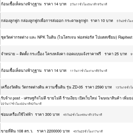
ก้อนเชื้อเห็ดนางฟ้าภูฐาน ราคา 14 บาท
2วัน11ชั่วโมง5นาที19วินาที
กล่องลูกฟูก กล่องลูกฟูกเพื่อการส่งออก กระดาษลูกฟูก ราคา 10 บาท
5วัน3ชั่วโม
ชุดวัดค่ากรดด่าง และ NPK ในดิน (ไนโตรเจน ฟอสฟอรัส โปแตสเซียม) Rapites
จำหน่าย – ติดตั้ง กระเบื้อง โครงหลังคา ถอดแบบแจ้งราคาฟรี ราคา 25 บาท
9
ก้อนเชื้อเห็ดนางฟ้าภูฐาน ราคา 14 บาท
11วัน11ชั่วโมง1นาที5วินาที
เครื่องวัดดิน วัดกรดด่างดิน ความชื้นดิน รุ่น ZD-05 ราคา 2590 บาท
13วัน16ชั่วโ
รับจ้าง post - เศรษฐกิจไม่ดี ขายไม่ดี ร้านเงียบ เปิดเว็บใหม่ โฆษณาสินค้า เ
22วัน17ชั่วโมง32นาที42วินาที
ซ่อมเครื่องใช้ไฟฟ้า ราคา 300 บาท
45วัน2ชั่วโมง49นาที13วินาที
ขายที่ดิน 108 ตร.ว. ราคา 2200000 บาท
45วัน23ชั่วโมง17นาที