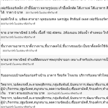
เฟอร์นิเจอร์เหล็ก เก้าอี้นั่งยาว หลายรูปแบบ เก้าอี้เหล็กดัด โต๊ะกาแฟ โต๊ะอาห
ได้ ราคา 0 บาท
301วัน19ชั่วโมง3นาที4วินาที
หอพักใกล้ ม. มหิดล ศาลายา พุทธมณฑล นครปฐม สิรสัณห์ เพลส เฟอร์นิเจอร์ครบ 
303วัน15ชั่วโมง28นาที20วินาที
ขาย อาคารพาณิชย์ 3.5ชั้น เนื้อที่ 192.40ตรม. 2ห้องนอน 3ห้องน้ำ ทำเลทอง 
303วัน15ชั่วโมง33นาที26วินาที
ชั้นวางจานอาหาร,ขาตั้งวางจาน,ชั้นวางผลไม้,ชั้นวางขนมปัง เป็นขาตั้งเหล็
303วัน15ชั่วโมง58นาที15วินาที
ขายอาคารพาณิชย์ ทำเลดีติดถนนราชพฤกษ์ขาออก เหมาะสำหรับประกอบการเป็
304วัน4ชั่วโมง44นาที45วินาที
รับออกแบบบ้านพร้อมก่อสร้างบ้าน อาคาร รีสอร์ท โรงแรม บริการรับเหมาทั่วไ
วิทยากร,วอล์คแรลลี่,ละลายพฤติกรรม,กลุ่มสัมพันธ์,นันทนาการ,พัฒนาทีมงาน,
ผู้นำ,กิจกรรม,ปฐมนิเทศ,สนุกสนาน,ลดความขัดแย้ง,เชื่อมสามัคคี,รักองค์กร,ทำงาน
เว้น ราคา ตามงบประมาณ บาท
324วัน22ชั่วโมง40นาที48วินาที
วิทยากร,วอล์คแรลลี่,ละลายพฤติกรรม,กลุ่มสัมพันธ์,นันทนาการ,พัฒนาทีมงาน,
ผู้นำ,กิจกรรม,ปฐมนิเทศ,สนุกสนาน,ลดความขัดแย้ง,เชื่อมสามัคคี,รักองค์กร,ท
324วัน22ชั่วโมง40นาที58วินาที