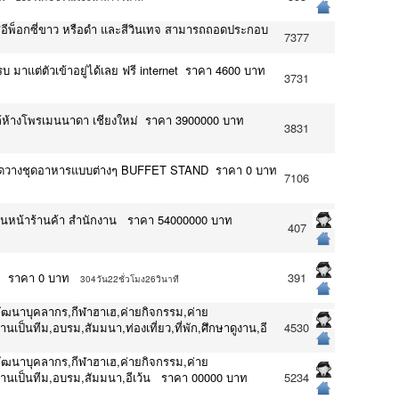
าร สีอีพ็อกซี่ขาว หรือดำ และสีวินเทจ สามารถถอดประกอบ
7377
มาแต่ตัวเข้าอยู่ได้เลย ฟรี internet ราคา 4600 บาท
3731
ใกล้ห้างโพรเมนนาดา เชียงใหม่ ราคา 3900000 บาท
3831
กใช้จัดวางชุดอาหารแบบต่างๆ BUFFET STAND ราคา 0 บาท
7106
นหน้าร้านค้า สำนักงาน ราคา 54000000 บาท
407
ทย ราคา 0 บาท
391
304วัน22ชั่วโมง26วินาที
พัฒนาบุคลากร,กีฬาฮาเฮ,ค่ายกิจกรรม,ค่าย
เป็นทีม,อบรม,สัมมนา,ท่องเที่ยว,ที่พัก,ศึกษาดูงาน,อี
4530
พัฒนาบุคลากร,กีฬาฮาเฮ,ค่ายกิจกรรม,ค่าย
ำงานเป็นทีม,อบรม,สัมมนา,อีเว้น ราคา 00000 บาท
5234