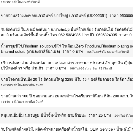
140วัน18ชั่วโมง9นาที4วินาที
ขายบ้านสร้างเองซอยแก้วอินทร์ บางใหญ่-แก้วอินทร์ (DD002351) ราคา 950000
รับตัดต้นไม้ ในเขตเมืองพัทยา อ.บางละมุง พื้นที่ใกล้เคียง รับตัดต้นไม้ รับตัดกิ่
เยาว์ พร้อมเคลียร์พื้นที่ ขนทิ้ง โทร 062-5324935 Line ID. 0625324935 ราคา 0
น้ำยาชุบชีโร่,Rhodium solution,ซีโร่ โรเดียม,Zero Rhodium,Rhodium plating s
Enamel colors (งานลงยาสีอีนาเมล) ราคา 0 บาท
165วัน18ชั่วโมง32นาที22วินาที
บริการจัดหาล่าม ล่ามแปลภาษา แปลเอกสาร ภาษาต่างประเทศ อังกฤษ จีน ญี่ปุ่
บริษัทองค์กร หรือ ส่วนตัว ราคา 0 บาท
166วัน16ชั่วโมง16นาที21วินาที
ขายโรงงานบ้านบึง 20 ไร่ ติดถนนใหญ่ 3289 มีใบ รง.4 ผังสีส้มลายจุด ใกล้ท่า
173วัน22ชั่วโมง48นาที37วินาที
ขายบ้านเก่า 100 ปี ซอยสามเสน 26 ตรงข้ามโรงเรียนราชินีบน ที่ดิน 200 ตร.ว
184วัน18ชั่วโมง41นาที25วินาที
หมูแผ่นยิ้มยิ้ม นครปฐม มีน้ำจิ้ม-น้ำพริก ขายด้วยนะ ราคา 25 บาท
204วัน3ชั่วโ
รับจ้างผลิตน้ำผลไม้, ผลิต-จำหน่ายเครื่องดื่มน้ำผลไม้, OEM Service / น้ำผลไม้