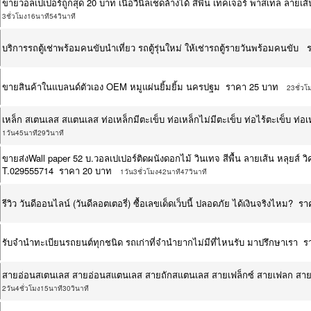
ขายวอลเปเปอร์ถูกสุด 20 บาท เนื้อวินิลเช็ดล้างได้ สีพื้น เทคเจอร์ พาสเทล ล
3ชั่วโมง16นาที54วินาที
บริการรถตู้เช่าพร้อมคนขับนำเที่ยว รถตู้รุ่นใหม่ ให้เช่ารถตู้รายวันพร้อมคนขั
ขายสินค้าในแบลนด์ตัวเอง OEM หมูแผ่นยิ้มยิ้ม นครปฐม ราคา 25 บาท
23ชั่วโ
เหล็ก สเตนเลส สแตนเลส ท่อเหล็กมีตะเข็บ ท่อเหล็กไม่มีตะเข็บ ท่อไร้ตะเข็บ ท
1วัน45นาที29วินาที
ขายส่งWall paper 52 บ.วอลเปเปอร์ติดผนังดอกไม้ วินเทจ สีพื้น ลายเส้น หลุยส์ วิค
T.029555714 ราคา 20 บาท
1วัน3ชั่วโมง42นาที47วินาที
รีวิว วันดีออนไลน์ (วันดีลอตเตอรี่) ซื้อเลขเด็ดเว็บนี้ ปลอดภัย ได้เงินจริงไหม? 
รับจำนำทะเบียนรถยนต์ทุกชนิด รถเก่าที่จำนำยากไม่มีที่ไหนรับ มาปรึกษาเรา 
สายอ่อนสเตนเลส สายอ่อนสแตนเลส สายถักสแตนเลส สายเฟล็กซ์ สายเฟลก สา
2วัน4ชั่วโมง15นาที30วินาที