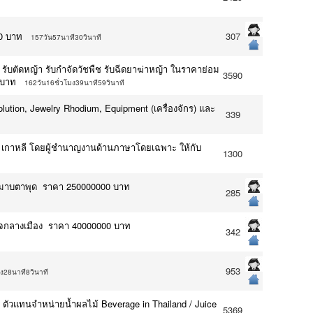
0 บาท
307
157วัน57นาที30วินาที
งไม้ รับตัดหญ้า รับกำจัดวัชพืช รับฉีดยาฆ่าหญ้า ในราคาย่อม
3590
 บาท
162วัน16ชั่วโมง39นาที59วินาที
olution, Jewelry Rhodium, Equipment (เครื่องจักร) และ
339
น เกาหลี โดยผู้ชำนาญงานด้านภาษาโดยเฉพาะ ให้กับ
1300
เรือมาบตาพุด ราคา 250000000 บาท
285
. ใจกลางเมือง ราคา 40000000 บาท
342
953
มง28นาที8วินาที
 / ตัวแทนจำหน่ายน้ำผลไม้ Beverage in Thailand / Juice
5369