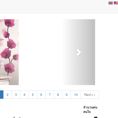
2
3
4
5
6
7
8
9
10
Next>>
จำนวนคน
สนใจ