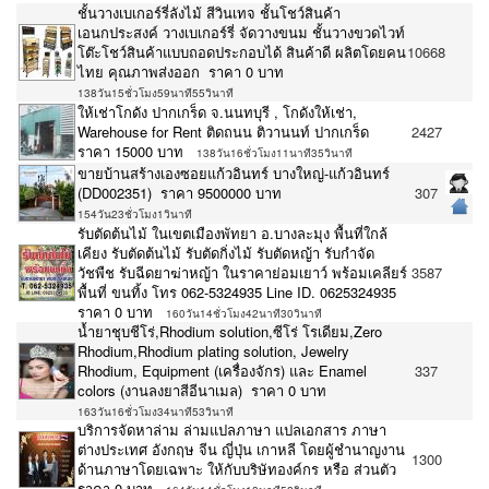
ชั้นวางเบเกอร์รี่ลังไม้ สีวินเทจ ชั้นโชว์สินค้า
เอนกประสงค์ วางเบเกอร์รี่ จัดวางขนม ชั้นวางขวดไวท์
โต๊ะโชว์สินค้าแบบถอดประกอบได้ สินค้าดี ผลิตโดยคน
10668
ไทย คุณภาพส่งออก ราคา 0 บาท
138วัน15ชั่วโมง59นาที55วินาที
ให้เช่าโกดัง ปากเกร็ด จ.นนทบุรี , โกดังให้เช่า,
Warehouse for Rent ติดถนน ติวานนท์ ปากเกร็ด
2427
ราคา 15000 บาท
138วัน16ชั่วโมง11นาที35วินาที
ขายบ้านสร้างเองซอยแก้วอินทร์ บางใหญ่-แก้วอินทร์
(DD002351) ราคา 9500000 บาท
307
154วัน23ชั่วโมง1วินาที
รับตัดต้นไม้ ในเขตเมืองพัทยา อ.บางละมุง พื้นที่ใกล้
เคียง รับตัดต้นไม้ รับตัดกิ่งไม้ รับตัดหญ้า รับกำจัด
วัชพืช รับฉีดยาฆ่าหญ้า ในราคาย่อมเยาว์ พร้อมเคลียร์
3587
พื้นที่ ขนทิ้ง โทร 062-5324935 Line ID. 0625324935
ราคา 0 บาท
160วัน14ชั่วโมง42นาที30วินาที
น้ำยาชุบชีโร่,Rhodium solution,ซีโร่ โรเดียม,Zero
Rhodium,Rhodium plating solution, Jewelry
Rhodium, Equipment (เครื่องจักร) และ Enamel
337
colors (งานลงยาสีอีนาเมล) ราคา 0 บาท
163วัน16ชั่วโมง34นาที53วินาที
บริการจัดหาล่าม ล่ามแปลภาษา แปลเอกสาร ภาษา
ต่างประเทศ อังกฤษ จีน ญี่ปุ่น เกาหลี โดยผู้ชำนาญงาน
1300
ด้านภาษาโดยเฉพาะ ให้กับบริษัทองค์กร หรือ ส่วนตัว
ราคา 0 บาท