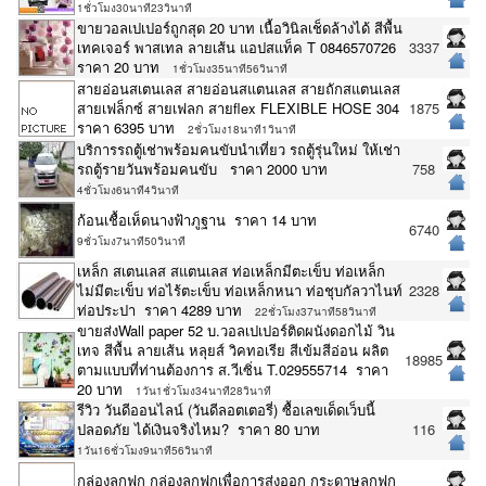
1ชั่วโมง30นาที23วินาที
ขายวอลเปเปอร์ถูกสุด 20 บาท เนื้อวินิลเช็ดล้างได้ สีพื้น
เทคเจอร์ พาสเทล ลายเส้น แอปสแท็ค T 0846570726
3337
ราคา 20 บาท
1ชั่วโมง35นาที56วินาที
สายอ่อนสเตนเลส สายอ่อนสแตนเลส สายถักสแตนเลส
สายเฟล็กซ์ สายเฟลก สายflex FLEXIBLE HOSE 304
1875
ราคา 6395 บาท
2ชั่วโมง18นาที1วินาที
บริการรถตู้เช่าพร้อมคนขับนำเที่ยว รถตู้รุ่นใหม่ ให้เช่า
รถตู้รายวันพร้อมคนขับ ราคา 2000 บาท
758
4ชั่วโมง6นาที4วินาที
ก้อนเชื้อเห็ดนางฟ้าภูฐาน ราคา 14 บาท
6740
9ชั่วโมง7นาที50วินาที
เหล็ก สเตนเลส สแตนเลส ท่อเหล็กมีตะเข็บ ท่อเหล็ก
ไม่มีตะเข็บ ท่อไร้ตะเข็บ ท่อเหล็กหนา ท่อชุบกัลวาไนท์
2328
ท่อประปา ราคา 4289 บาท
22ชั่วโมง37นาที58วินาที
ขายส่งWall paper 52 บ.วอลเปเปอร์ติดผนังดอกไม้ วิน
เทจ สีพื้น ลายเส้น หลุยส์ วิคทอเรีย สีเข้มสีอ่อน ผลิต
18985
ตามแบบที่ท่านต้องการ ส.วีเซิ่น T.029555714 ราคา
20 บาท
1วัน1ชั่วโมง34นาที28วินาที
รีวิว วันดีออนไลน์ (วันดีลอตเตอรี่) ซื้อเลขเด็ดเว็บนี้
ปลอดภัย ได้เงินจริงไหม? ราคา 80 บาท
116
1วัน16ชั่วโมง9นาที56วินาที
กล่องลูกฟูก กล่องลูกฟูกเพื่อการส่งออก กระดาษลูกฟูก