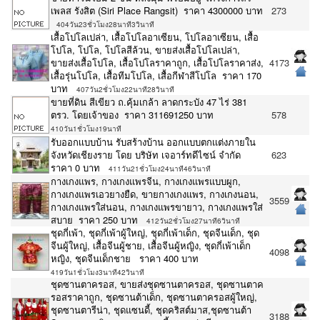
เพลส รังสิต (Siri Place Rangsit) ราคา 4300000 บาท
273
404วัน23ชั่วโมง28นาที3วินาที
เสื้อโปโลเปล่า, เสื้อโปโลอาเซียน, โปโลอาเซียน, เสื้อ
โปโล, โปโล, โปโลสีล้วน, ขายส่งเสื้อโปโลเปล่า,
ขายส่งเสื้อโปโล, เสื้อโปโลราคาถูก, เสื้อโปโลราคาส่ง,
4173
เสื้อรุ่นโปโล, เสื้อทีมโปโล, เสื้อกีฬาสีโปโล ราคา 170
บาท
407วัน2ชั่วโมง22นาที28วินาที
ขายที่ดิน สีเขียว ถ.คุ้มเกล้า ลาดกระบัง 47 ไร่ 381
ตรว. โดยเจ้าของ ราคา 311691250 บาท
578
410วัน1ชั่วโมง19นาที
รับออกเเบบบ้าน รับสร้างบ้าน ออกเเบบตกเเต่งภายใน
จังหวัดเชียงราย โดย บริษัท เจอาร์ทดีไซน์ จำกัด
623
ราคา 0 บาท
411วัน21ชั่วโมง24นาที46วินาที
กางเกงแพร, กางเกงแพรจีน, กางเกงแพรแบบผูก,
กางเกงแพรเอวยางยืด, ขายกางเกงแพร, กางเกงนอน,
3559
กางเกงแพรใส่นอน, กางเกงแพรขายาว, กางเกงแพรใส่
สบาย ราคา 250 บาท
412วัน2ชั่วโมง27นาที6วินาที
ชุดกี่เพ้า, ชุดกี่เพ้าผู้ใหญ่, ชุดกี่เพ้าเด็ก, ชุดจีนเด็ก, ชุด
จีนผู้ใหญ่, เสื้อจีนผู้ชาย, เสื้อจีนผู้หญิง, ชุดกี่เพ้าเด็ก
4098
หญิง, ชุดจีนเด็กชาย ราคา 400 บาท
419วัน1ชั่วโมง3นาที42วินาที
ชุดซานตาครอส, ขายส่งชุดซานตาครอส, ชุดซานตาค
รอสราคาถูก, ชุดซานต้าเด็ก, ชุดซานตาครอสผู้ใหญ่,
ชุดซานตารีน่า, ชุดแซนดี้, ชุดคริสต์มาส,ชุดซานต้า
3188