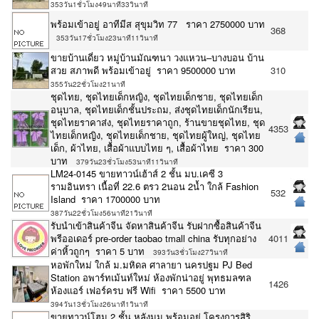
353วัน1ชั่วโมง49นาที33วินาที
พร้อมเข้าอยู่ อาทีมีส สุขุมวิท 77 ราคา 2750000 บาท
368
353วัน17ชั่วโมง23นาที11วินาที
ขายบ้านเดี่ยว หมู่บ้านมัณฑนา วงแหวน–บางบอน บ้าน
สวย สภาพดี พร้อมเข้าอยู่ ราคา 9500000 บาท
310
355วัน22ชั่วโมง21นาที
ชุดไทย, ชุดไทยเด็กหญิง, ชุดไทยเด็กชาย, ชุดไทยเด็ก
อนุบาล, ชุดไทยเด็กชั้นประถม, ส่งชุดไทยเด็กนักเรียน,
ชุดไทยราคาส่ง, ชุดไทยราคาถูก, ร้านขายชุดไทย, ชุด
4353
ไทยเด็กหญิง, ชุดไทยเด็กชาย, ชุดไทยผู้ใหญ่, ชุดไทย
เด็ก, ผ้าไทย, เสื้อผ้าแบบไทย ๆ, เสื้อผ้าไทย ราคา 300
บาท
379วัน23ชั่วโมง53นาที11วินาที
LM24-0145 ขายทาวน์เฮ้าส์ 2 ชั้น มบ.เคซี 3
รามอินทรา เนื้อที่ 22.6 ตรว 2นอน 2น้ำ ใกล้ Fashion
532
Island ราคา 1700000 บาท
387วัน22ชั่วโมง56นาที21วินาที
รับนำเข้าสินค้าจีน จัดหาสินค้าจีน รับฝากซื้อสินค้าจีน
พรีออเดอร์ pre-order taobao tmall china รับทุกอย่าง
4011
ค่าหิ้วถูกๆ ราคา 5 บาท
393วัน3ชั่วโมง27วินาที
หอพักใหม่ ใกล้ ม.มหิดล ศาลายา นครปฐม PJ Bed
Station อพาร์ทเม้นท์ใหม่ ห้องพักน่าอยู่ พุทธมลฑล
1426
ห้องแอร์ เฟอร์ครบ ฟรี Wifi ราคา 5500 บาท
394วัน13ชั่วโมง26นาที1วินาที
ขายทาวน์โฮม 2 ชั้น หลังมุม พร้อมอยู่ โครงการสิริ