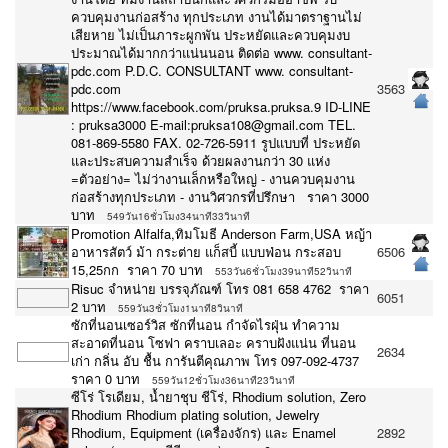
ควบคุมงานก่อสร้าง ทุกประเภท งานได้มาตราฐานไม่
เสียหาย ไม่เป็นภาระผูกพัน ประหยัดและควบคุมงบ
ประมาณได้มากกว่าแน่นนอน ติดต่อ www. consultant-
pdc.com P.D.C. CONSULTANT www. consultant-
pdc.com
3563
https://www.facebook.com/pruksa.pruksa.9 ID-LINE
: pruksa3000 E-mail:pruksa108@gmail.com TEL.
081-869-5580 FAX. 02-726-5911 รูปแบบที่ ประหยัด
และประสบความสำเร็จ ด้วยผลงานกว่า 30 แห่ง
=ตัวอย่าง= ไม่ว่างานเล็กหรือใหญ่ - งานควบคุมงาน
ก่อสร้างทุกประเภท - งานวิศวกรที่ปรึกษา ราคา 3000
บาท
549วัน16ชั่วโมง34นาที33วินาที
Promotion Alfalfa,ทิมโมธี Anderson Farm,USA หญ้า
อาหารสัตว์ ม้า กระต่าย แก็สบี้ แบบฟ่อน กระสอบ
6506
15,25กก ราคา 70 บาท
553วัน6ชั่วโมง39นาที52วินาที
Risuc จำหน่าย บรรจุภัณฑ์ โทร 081 658 4762 ราคา
6051
2 บาท
559วัน3ชั่วโมง1นาที8วินาที
ซักที่นอนเซอร์วิส ซักที่นอน กำจัดไรฝุ่น ทำความ
สะอาดที่นอน โซฟา คราบเลอะ คราบฝังแน่น‎ ที่นอน
2634
เก่า กลิ่น อับ ชื้น การันตีคุณภาพ โทร 097-092-4737
ราคา 0 บาท
559วัน12ชั่วโมง36นาที23วินาที
ซีโร่ โรเดียม, น้ำยาชุบ ชีโร่, Rhodium solution, Zero
Rhodium Rhodium plating solution, Jewelry
Rhodium, Equipment (เครื่องจักร) และ Enamel
2892