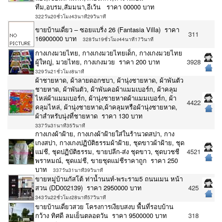
ทีม,อบรม,สัมมนา,อีเว้น ราคา 00000 บาท
322วัน20ชั่วโมง43นาที29วินาที
ขายบ้านเดี่ยว – ซอยแบริ่ง 26 (Fantasia Villa) ราคา
311
16900000 บาท
328วัน19ชั่วโมง44นาที17วินาที
กางเกงมวยไทย, กางเกงมวยไทยเด็ก, กางเกงมวยไทย
ผู้ใหญ่, มวยไทย, กางเกงมวย ราคา 200 บาท
3928
329วัน21ชั่วโมง8นาที
ผ้าชายหาด, ผ้าลายดอกชบา, ผ้านุ่งชายหาด, ผ้าพันตัว
ชายหาด, ผ้าพันตัว, ผ้าพันคอผ้าแมมเบอร์ก, ผ้าคลุม
ไหล่ผ้าแมมเบอร์ก, ผ้านุ่งชายหาดผ้าแมมเบอร์ก, ผ้า
4422
คลุมไหล่, ผ้านุ่งชายหาด,ผ้าคลุมหรือผ้านุ่งชายหาด,
ผ้าสำหรับนุ่งที่ชายหาด ราคา 130 บาท
337วัน31นาที35วินาที
กางเกงผ้าฝ้าย, กางเกงผ้าฝ้ายใส่ในร้านวดสปา, กาง
เกงสปา, กางเกงปฏิบัติธรรมผ้าฝ้าย, ชุดขาวผ้าฝ้าย, ชุด
แม่ชี, ชุดปฏิบัติธรรม, ขายปลีก-ส่ง ชุดขาว, ชุดบวชชี
4521
พราหมณ์, ชุดแม่ชี, ขายชุดแม่ชีราคาถูก ราคา 250
บาท
337วัน31นาที39วินาที
ขายหมู่บ้านกัสโต้​ ท่าน้ำนนท์-พระราม5 ถนนเมน หน้า
สวน (DD002139) ราคา 2950000 บาท
425
343วัน22ชั่วโมง28นาที57วินาที
ขายบ้านเดี่ยวสวย โครงการเงียบสงบ พื้นที่รอบบ้าน
กว้าง ทิศดี ลมเย็นตลอดวัน ราคา 9500000 บาท
318