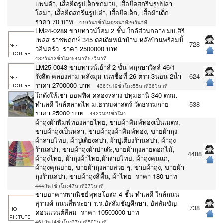
แพนด้า, เสื้อยืดรูปเด็กชกมวย, เสื้อยืดสกรีนรูปปลา
โลมา, เสื้อยืดสกรีนรูปเต่า, เสื้อยืดเด็ก, เสื้อผ้าเด็ก
ราคา 70 บาท
419วัน1ชั่วโมง23นาที26วินาที
LM24-0289 ขายทาวน์โฮม 2 ชั้น ใกล้ส่วนกลาง มบ.สิริ
เพลส ราชพฤกษ์ 345 ต่อเติมหน้าบ้าน หลังบ้านพร้อมบิ้
728
วอินครัว ราคา 2500000 บาท
432วัน13ชั่วโมง54นาที57วินาที
LM25-0043 ขายทาวน์เฮ้าส์ 2 ชั้น พฤกษาวิลล์ 46/1
รังสิต คลองสาม หลังมุม เนทชื้อที่ 26 ตรว 3นอน 2น้ำ
624
ราคา 2700000 บาท
436วัน19ชั่วโมง55นาที36วินาที
โกดังให้เช่า ออฟฟิศ คลองหลวง ปทุมธานี 340 ตรม.
ทำเลดี ใกล้ตลาดไท ม.ธรรมศาสตร์ วัดธรรมกาย
538
ราคา 25000 บาท
442วัน21ชั่วโมง
ผ้าถุงผ้าพิมพ์ทองลายไทย, ขายผ้าพิมพ์ทองเป็นเมตร,
ขายผ้าถุงเป็นหลา, ขายผ้าถุงผ้าพิมพ์ทอง, ขายผ้าถุง
ผ้าลายไทย, ผ้าปูเตียงสปา, ผ้าปูเตียงร้านสปา, ผ้าถุง
ร้านสปา, ขายผ้าถุงผ้าปาเต๊ะ,ขายผ้าถุงลายดอกไม้,
4488
ผ้าถุงไทย, ผ้าถุงผ้าไทย,ผ้าลายไทย, ผ้าถุงคนแก่,
ผ้าถุงคุณยาย, ขายผ้าถุงลายสวย ๆ, ขายผ้าถุง, ขายผ้า
ถุงร้านสปา, ขายผ้าถุงสีพื้น, ผ้าไทย ราคา 180 บาท
444วัน1ชั่วโมง47นาที37วินาที
ขายอาคารพาณิชย์พุทธโอสถ 4 ชั้น ทำเลดี ใกล้ถนน
สุรวงศ์ ถนนสี่พระยา ร.ร.อัสสัมชัญศึกษา, อัสสัมชัญ
738
คอนแวนต์สีลม ราคา 10500000 บาท
461วัน14ชั่วโมง37นาที50วินาที