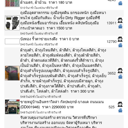
ผ้าเมตร, ผ้าม้วน ราคา 180 บาท
510วัน1ชั่วโมง43นาที5วินาที
ถุงมืออุตสาหกรรม ถุงมือขุดดิน ยกของหนัก ถุงมือหนา
ทนไฟ ถุงมือกันหิมะ น้ำเเข็ง Dirty Rigger ถุงมือทีซี
ถุงมือหนังเชื่อมอาร์กอน เอี๊ยมหนัง คลิปหนีบถุงมือ
13911
กระเป๋าคาดเอว ราคา 1500 บาท
540วัน4ชั่วโมง6นาที16วินาที
บังทอง รั้วตาข่ายแรงดึง ราคา 0 บาท
12790
540วัน4ชั่วโมง6นาที28วินาที
ผ้าถุงดำ, ผ้าถุงไหมสีดำ, ผ้าสีดำ, ผ้าถุงโทเลสีดำ, ผ้าถุง
ลายไทยสีดำ, ผ้าถุงพิมพ์ทองสีดำ, ผ้าถุงผ้าฝ้ายสีดำ,
ผ้าดำ, ผ้าตกแต่งเวทีสีดำ, ผ้าตกแต่งรั้วสีดำขาว, ผ้าถุง
เป็นม้วนสีดำ, ผ้าถุงเป็นหลาสีดำ, ผ้าถุงเป็นเมตรสีดำ,
ผ้าถุงสำเร็จรูปแบบผูกสีดำ, ผ้าถุงแบบสำเร็จรูปสีดำ,
3652
ผ้าถุงสำเร็จรูปแบบพันตัวสีดำ, ผ้าถุงสำเร็จรูป, ผ้าถุงเย็บ
สำเร็จ, ขายผ้าถุงสำเร็จรูป, ผ้าถุงแบบมีสายผูก, ผ้าถุง
ปาเต๊ะสีดำ, ผ้าถุงภาคใต้สีดำ, ผ้าปาเต๊ะดำ, ผ้าถุงดำ,
ปาเต๊ะดำ, โสล่งดำ, ผ้าโสล่งดำ ราคา 300 บาท
548วัน20ชั่วโมง27นาที18วินาที
ขายหมู่บ้านอินทราวิลล่า กัลปพฤกษ์-บางแค ถนนเมน
(DD001946) ราคา 2290000 บาท
525
548วัน20ชั่วโมง51นาที16วินาที
รับควบคุมงานก่อสร้าง ตรวจงาน วิศวกรที่ปรึกษา
บริหารงานก่อสร้าง ออกแบบ จัดหาผู้รับเหมา บริหาร
งานโดย ทีมงานสถาปนิกและวิศวกรมืออาชีพ รับ