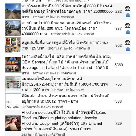
164วัน14ชั่วโมง18นาที52วินาที
ขายโรงงานบ้านบึง 20 ไร่ ติดถนนใหญ่ 3289 มีใบ รง.4
ผังสีส้มลายจุด ใกล้ท่าเรือมาบตาพุด ราคา 250000000
282
บาท
171วัน20ชั่วโมง51นาที8วินาที
ขายบ้านเก่า 100 ปี ซอยสามเสน 26 ตรงข้ามโรงเรียน
ราชินีบน ที่ดิน 200 ตร.ว. ใจกลางเมือง ราคา
337
40000000 บาท
182วัน16ชั่วโมง43นาที56วินาที
หมูแผ่นยิ้มยิ้ม นครปฐม มีน้ำจิ้ม-น้ำพริก ขายด้วยนะ
952
ราคา 25 บาท
202วัน1ชั่วโมง30นาที39วินาที
รับจ้างผลิตน้ำผลไม้, ผลิต-จำหน่ายเครื่องดื่มน้ำผลไม้,
OEM Service / น้ำผลไม้ / ตัวแทนจำหน่ายน้ำผลไม้
5369
Beverage in Thailand / Juice in Thailand ราคา 0
บาท
207วัน14ชั่วโมง11นาที46วินาที
แผ่นคอมโพสิตอลูไทยบอนด์ขนาด 4
มิล(1.25ม.x2.44ม.)ราคาเริ่มต้นที่ 1,400-1,700 บาท
755
ราคา 1200 บาท
227วัน13ชั่วโมง59นาที
ที่ดินเปล่าอำเภอด่านขุนทด นครราชสีมา 4 ไร่ทำเลดี
อยู่ติดถนน นม.3012 ราคา - บาท
388
251วัน2ชั่วโมง54นาที19วินาที
Rhodium solution,ซีโร่ โรเดียม,น้ำยาชุบชีโร่,Zero
Rhodium,Rhodium plating solution, Jewelry
Rhodium, Equipment (เครื่องจักร) และ Enamel
729
colors (งานลงยาสีอีนาเมล) ราคา 0 บาท
253วัน14ชั่วโมง15นาที27วินาที