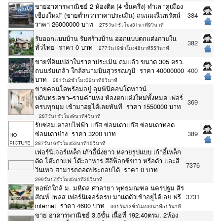
ขายอาคารพาณิชย์ 2 ห้องติด (4 ชั้นครึ่ง) ทำเล “คูเมือง
เชียงใหม่” (ขายต่ำกว่าราคาประเมิน) ถนนมณีนพรัตน์
384
ราคา 26000000 บาท
275วัน1ชั่วโมง31นาที9วินาที
รับออกเเบบบ้าน รับสร้างบ้าน ออกเเบบตกเเต่งภายใน
382
ทั่วไทย ราคา 0 บาท
277วัน19ชั่วโมง48นาที55วินาที
ขายที่ดินเปล่าในราคาประเมิน ถมแล้ว ขนาด 305 ตรว.
ถนนร่มเกล้า ใกล้สนามบินสุวรรณภูมิ ราคา 40000000
400
บาท
281วัน2ชั่วโมง32นาที6วินาที
ขายคอนโดพร้อมอยู่ ลุมพินีคอนโดทาวน์
บดินทรเดชา–รามคำแหง ห้องตกแต่งใหม่ทั้งหมด เฟอร์
369
ครบทุกมุม เข้ามาอยู่ได้เลยทันที ราคา 1550000 บาท
287วัน1ชั่วโมง9นาที4วินาที
รับซ่อมเตาอบไฟฟ้า แก๊ส ซ่อมเตาแก๊ส ซ่อมเตาทอด
ซ่อมเตาย่าง ราคา 3200 บาท
389
287วัน16ชั่วโมง53นาที15วินาที
เฟอร์นิเจอร์เหล็ก เก้าอี้นั่งยาว หลายรูปแบบ เก้าอี้เหล็ก
ดัด โต๊ะกาแฟ โต๊ะอาหาร สีอีพ็อกซี่ขาว หรือดำ และสี
7376
วินเทจ สามารถถอดประกอบได้ ราคา 0 บาท
299วัน17ชั่วโมง5นาที35วินาที
หอพักใกล้ ม. มหิดล ศาลายา พุทธมณฑล นครปฐม สิร
สัณห์ เพลส เฟอร์นิเจอร์ครบ มาแต่ตัวเข้าอยู่ได้เลย ฟรี
3731
internet ราคา 4600 บาท
301วัน13ชั่วโมง30นาที51วินาที
ขาย อาคารพาณิชย์ 3.5ชั้น เนื้อที่ 192.40ตรม. 2ห้อง