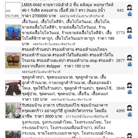
LM25-0042 ขายทาวน์เฮ้าส์ 2 ชั้น หลังมุม พฤกษาวิลล์
46-1 รังสิต คลองสาม เนื้อที่ 29.7 ตรว 3นอน 2น้ำ
643
ราคา 2700000 บาท
466วัน16ชั่วโมง57นาที13วินาที
เสื้อวันแม่, เสื้อโปโลสีฟ้า, เสื้อโปโลวันแม่, เสื้อโปโล,
ขายส่งเสื้อโปโลสีฟ้า, ขายส่งเสื้อโปโลวันแม่, ร้าน
ขายส่งเสื้อโปโลวันแม่, ร้านขายส่งเสื้อโปโลสีฟ้า, เสื้อ
5773
โปโลสีฟ้าราคาถูก, เสื้อโปโลวันแม่ราคาถูก ราคา 190
บาท
469วัน1ชั่วโมง59นาที42วินาที
#รองเท้าร้านสปา #รองเท้าสาน #รองเท้าแบบไทยๆ
#รองเท้าร้านนวด #รองเท้าใส่ในห้องพัก #รองเท้าใส่ใน
โรงแรม #รองเท้าแตะสปา #รองเท้างาน otop #รองเท้า
2877
ทอจากเสื่อกก #slipper ราคา 150 บาท
469วัน2ชั่วโมง9นาที7วินาที
ชุดลูกค้าสปา, ชุดคนนอนนวด, ชุดลูกค้านวด, เสื้อ
ลูกค้าร้านนวด, กางเกงลูกค้าร้านนวด, เสื้อคอกลมผ้า
โทเล, ชุดใช้ในร้านสปา, ชุดลูกค้าร้านสปา, ชุดคนไข้,
3848
ชุดผู้ป่วย, ชุดคนแก่, ชุดคนป่วย, เสื้อจีน, เสื้อคนแก่
ราคา 120 บาท
469วัน2ชั่วโมง9นาที41วินาที
รับซ่อมบ้าน อาคาร ปรับปรุงแก้ไข ซ่อมบ้านอาคาร
ทรุดแตกร้าว อย่างถูกวิธี ถูกหลักวิศวกรรม โดยมือ
4265
อาชีพ ราคา 3000 บาท
471วัน15ชั่วโมง1นาที20วินาที
จูงกระเบน, จูงกระเบนผ้าไหม, โจงกระเบนไหม, โจง
กระเบนเจ้าบ่าว, โจงกระเบนเพื่อนเจ้าบ่าว, ส่งโจง
กระเบน, ขายโจงกระเบนราคาถูก, โจงกระเบนผ้าไหม,