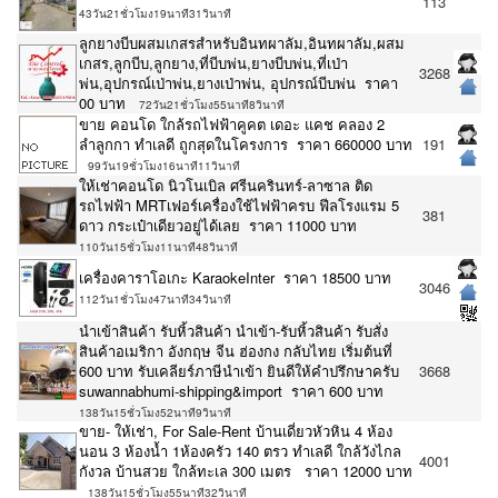
113
43วัน21ชั่วโมง19นาที31วินาที
ลูกยางบีบผสมเกสรสำหรับอินทผาลัม,อินทผาลัม,ผสม
เกสร,ลูกบีบ,ลูกยาง,ที่บีบพ่น,ยางบีบพ่น,ที่เป่า
3268
พ่น,อุปกรณ์เป่าพ่น,ยางเป่าพ่น, อุปกรณ์บีบพ่น ราคา
00 บาท
72วัน21ชั่วโมง55นาที8วินาที
ขาย คอนโด ใกล้รถไฟฟ้าคูคต เดอะ แคช คลอง 2
ลำลูกกา ทำเลดี ถูกสุดในโครงการ ราคา 660000 บาท
191
99วัน19ชั่วโมง16นาที11วินาที
ให้เช่าคอนโด นิวโนเบิล ศรีนครินทร์-ลาซาล ติด
รถไฟฟ้า MRTเฟอร์เครื่องใช้ไฟฟ้าครบ ฟีลโรงแรม 5
381
ดาว กระเป๋าเดียวอยู่ได้เลย ราคา 11000 บาท
110วัน15ชั่วโมง11นาที48วินาที
เครื่องคาราโอเกะ KaraokeInter ราคา 18500 บาท
3046
112วัน1ชั่วโมง47นาที34วินาที
นำเข้าสินค้า รับหิ้วสินค้า นำเข้า-รับหิ้วสินค้า รับสั่ง
สินค้าอเมริกา อังกฤษ จีน ฮ่องกง กลับไทย เริ่มต้นที่
600 บาท รับเคลียร์ภาษีนำเข้า ยินดีให้คำปรึกษาครับ
3668
suwannabhumi-shipping&import ราคา 600 บาท
138วัน15ชั่วโมง52นาที9วินาที
ขาย- ให้เช่า, For Sale-Rent บ้านเดี่ยวหัวหิน 4 ห้อง
นอน 3 ห้องน้ำ 1ห้องครัว 140 ตรว ทำเลดี ใกล้วังไกล
4001
กังวล บ้านสวย ใกล้ทะเล 300 เมตร ราคา 12000 บาท
138วัน15ชั่วโมง55นาที32วินาที