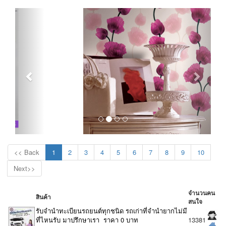
<< Back
1
2
3
4
5
6
7
8
9
10
Next>>
จำนวนคน
สินค้า
สนใจ
รับจำนำทะเบียนรถยนต์ทุกชนิด รถเก่าที่จำนำยากไม่มี
ที่ไหนรับ มาปรึกษาเรา ราคา 0 บาท
13381