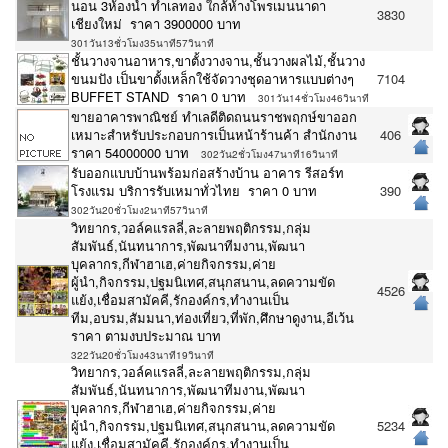
นอน 3ห้องน้ำ ทำเลทอง ใกล้ห้างโพรเมนนาดา
3830
เชียงใหม่ ราคา 3900000 บาท
301วัน13ชั่วโมง35นาที57วินาที
ชั้นวางจานอาหาร,ขาตั้งวางจาน,ชั้นวางผลไม้,ชั้นวาง
ขนมปัง เป็นขาตั้งเหล็กใช้จัดวางชุดอาหารแบบต่างๆ
7104
BUFFET STAND ราคา 0 บาท
301วัน14ชั่วโมง46วินาที
ขายอาคารพาณิชย์ ทำเลดีติดถนนราชพฤกษ์ขาออก
เหมาะสำหรับประกอบการเป็นหน้าร้านค้า สำนักงาน
406
ราคา 54000000 บาท
302วัน2ชั่วโมง47นาที16วินาที
รับออกแบบบ้านพร้อมก่อสร้างบ้าน อาคาร รีสอร์ท
โรงแรม บริการรับเหมาทั่วไทย ราคา 0 บาท
390
302วัน20ชั่วโมง2นาที57วินาที
วิทยากร,วอล์คแรลลี่,ละลายพฤติกรรม,กลุ่ม
สัมพันธ์,นันทนาการ,พัฒนาทีมงาน,พัฒนา
บุคลากร,กีฬาฮาเฮ,ค่ายกิจกรรม,ค่าย
ผู้นำ,กิจกรรม,ปฐมนิเทศ,สนุกสนาน,ลดความขัด
4526
แย้ง,เชื่อมสามัคคี,รักองค์กร,ทำงานเป็น
ทีม,อบรม,สัมมนา,ท่องเที่ยว,ที่พัก,ศึกษาดูงาน,อีเว้น
ราคา ตามงบประมาณ บาท
322วัน20ชั่วโมง43นาที19วินาที
วิทยากร,วอล์คแรลลี่,ละลายพฤติกรรม,กลุ่ม
สัมพันธ์,นันทนาการ,พัฒนาทีมงาน,พัฒนา
บุคลากร,กีฬาฮาเฮ,ค่ายกิจกรรม,ค่าย
ผู้นำ,กิจกรรม,ปฐมนิเทศ,สนุกสนาน,ลดความขัด
5234
แย้ง,เชื่อมสามัคคี,รักองค์กร,ทำงานเป็น