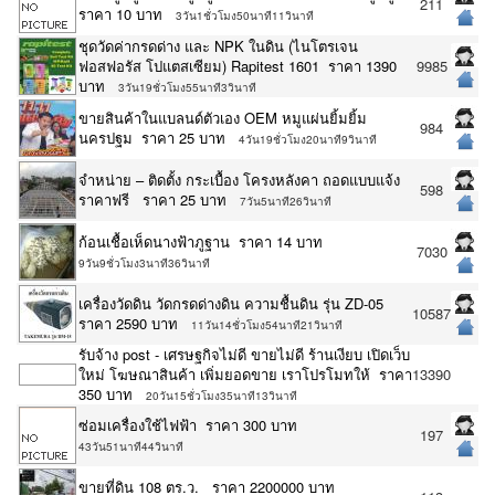
211
ราคา 10 บาท
3วัน1ชั่วโมง50นาที11วินาที
ชุดวัดค่ากรดด่าง และ NPK ในดิน (ไนโตรเจน
ฟอสฟอรัส โปแตสเซียม) Rapitest 1601 ราคา 1390
9985
บาท
3วัน19ชั่วโมง55นาที3วินาที
ขายสินค้าในแบลนด์ตัวเอง OEM หมูแผ่นยิ้มยิ้ม
984
นครปฐม ราคา 25 บาท
4วัน19ชั่วโมง20นาที9วินาที
จำหน่าย – ติดตั้ง กระเบื้อง โครงหลังคา ถอดแบบแจ้ง
598
ราคาฟรี ราคา 25 บาท
7วัน5นาที26วินาที
ก้อนเชื้อเห็ดนางฟ้าภูฐาน ราคา 14 บาท
7030
9วัน9ชั่วโมง3นาที36วินาที
เครื่องวัดดิน วัดกรดด่างดิน ความชื้นดิน รุ่น ZD-05
10587
ราคา 2590 บาท
11วัน14ชั่วโมง54นาที21วินาที
รับจ้าง post - เศรษฐกิจไม่ดี ขายไม่ดี ร้านเงียบ เปิดเว็บ
ใหม่ โฆษณาสินค้า เพิ่มยอดขาย เราโปรโมทให้ ราคา
13390
350 บาท
20วัน15ชั่วโมง35นาที13วินาที
ซ่อมเครื่องใช้ไฟฟ้า ราคา 300 บาท
197
43วัน51นาที44วินาที
ขายที่ดิน 108 ตร.ว. ราคา 2200000 บาท