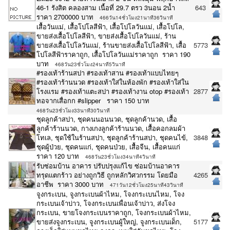
46-1 รังสิต คลองสาม เนื้อที่ 29.7 ตรว 3นอน 2น้ำ
643
ราคา 2700000 บาท
466วัน14ชั่วโมง21นาที36วินาที
เสื้อวันแม่, เสื้อโปโลสีฟ้า, เสื้อโปโลวันแม่, เสื้อโปโล,
ขายส่งเสื้อโปโลสีฟ้า, ขายส่งเสื้อโปโลวันแม่, ร้าน
ขายส่งเสื้อโปโลวันแม่, ร้านขายส่งเสื้อโปโลสีฟ้า, เสื้อ
5773
โปโลสีฟ้าราคาถูก, เสื้อโปโลวันแม่ราคาถูก ราคา 190
บาท
468วัน23ชั่วโมง24นาที5วินาที
#รองเท้าร้านสปา #รองเท้าสาน #รองเท้าแบบไทยๆ
#รองเท้าร้านนวด #รองเท้าใส่ในห้องพัก #รองเท้าใส่ใน
โรงแรม #รองเท้าแตะสปา #รองเท้างาน otop #รองเท้า
2877
ทอจากเสื่อกก #slipper ราคา 150 บาท
468วัน23ชั่วโมง33นาที30วินาที
ชุดลูกค้าสปา, ชุดคนนอนนวด, ชุดลูกค้านวด, เสื้อ
ลูกค้าร้านนวด, กางเกงลูกค้าร้านนวด, เสื้อคอกลมผ้า
โทเล, ชุดใช้ในร้านสปา, ชุดลูกค้าร้านสปา, ชุดคนไข้,
3848
ชุดผู้ป่วย, ชุดคนแก่, ชุดคนป่วย, เสื้อจีน, เสื้อคนแก่
ราคา 120 บาท
468วัน23ชั่วโมง34นาที4วินาที
รับซ่อมบ้าน อาคาร ปรับปรุงแก้ไข ซ่อมบ้านอาคาร
ทรุดแตกร้าว อย่างถูกวิธี ถูกหลักวิศวกรรม โดยมือ
4265
อาชีพ ราคา 3000 บาท
471วัน12ชั่วโมง25นาที43วินาที
จูงกระเบน, จูงกระเบนผ้าไหม, โจงกระเบนไหม, โจง
กระเบนเจ้าบ่าว, โจงกระเบนเพื่อนเจ้าบ่าว, ส่งโจง
กระเบน, ขายโจงกระเบนราคาถูก, โจงกระเบนผ้าไหม,
ขายส่งจูงกระเบน, จูงกระเบนผู้ใหญ่, จูงกระเบนเด็ก,
5177