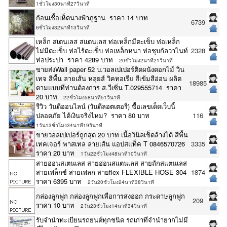
1ชั่วโมง30นาที27วินาที
ก้อนเชื้อเห็ดนางฟ้าภูฐาน ราคา 14 บาท
6739
6ชั่วโมง32นาที13วินาที
เหล็ก สเตนเลส สแตนเลส ท่อเหล็กมีตะเข็บ ท่อเหล็ก
ไม่มีตะเข็บ ท่อไร้ตะเข็บ ท่อเหล็กหนา ท่อชุบกัลวาไนท์
2328
ท่อประปา ราคา 4289 บาท
20ชั่วโมง2นาที21วินาที
ขายส่งWall paper 52 บ.วอลเปเปอร์ติดผนังดอกไม้ วิน
เทจ สีพื้น ลายเส้น หลุยส์ วิคทอเรีย สีเข้มสีอ่อน ผลิต
18985
ตามแบบที่ท่านต้องการ ส.วีเซิ่น T.029555714 ราคา
20 บาท
22ชั่วโมง58นาที51วินาที
รีวิว วันดีออนไลน์ (วันดีลอตเตอรี่) ซื้อเลขเด็ดเว็บนี้
ปลอดภัย ได้เงินจริงไหม? ราคา 80 บาท
116
1วัน13ชั่วโมง34นาที19วินาที
ขายวอลเปเปอร์ถูกสุด 20 บาท เนื้อวินิลเช็ดล้างได้ สีพื้น
เทคเจอร์ พาสเทล ลายเส้น แอปสแท็ค T 0846570726
3335
ราคา 20 บาท
1วัน22ชั่วโมง48นาที10วินาที
สายอ่อนสเตนเลส สายอ่อนสแตนเลส สายถักสแตนเลส
สายเฟล็กซ์ สายเฟลก สายflex FLEXIBLE HOSE 304
1874
ราคา 6395 บาท
2วัน20ชั่วโมง24นาที38วินาที
กล่องลูกฟูก กล่องลูกฟูกเพื่อการส่งออก กระดาษลูกฟูก
209
ราคา 10 บาท
2วัน23ชั่วโมง14นาที34วินาที
รับจำนำทะเบียนรถยนต์ทุกชนิด รถเก่าที่จำนำยากไม่มี