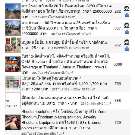
164วัน11ชั่วโมง43นาที15วินาที
ขายโรงงานบ้านบึง 20 ไร่ ติดถนนใหญ่ 3289 มีใบ รง.4
ผังสีส้มลายจุด ใกล้ท่าเรือมาบตาพุด ราคา 250000000
282
บาท
171วัน18ชั่วโมง15นาที31วินาที
ขายบ้านเก่า 100 ปี ซอยสามเสน 26 ตรงข้ามโรงเรียน
ราชินีบน ที่ดิน 200 ตร.ว. ใจกลางเมือง ราคา
337
40000000 บาท
182วัน14ชั่วโมง8นาที19วินาที
หมูแผ่นยิ้มยิ้ม นครปฐม มีน้ำจิ้ม-น้ำพริก ขายด้วยนะ
952
ราคา 25 บาท
201วัน22ชั่วโมง55นาที2วินาที
รับจ้างผลิตน้ำผลไม้, ผลิต-จำหน่ายเครื่องดื่มน้ำผลไม้,
OEM Service / น้ำผลไม้ / ตัวแทนจำหน่ายน้ำผลไม้
5369
Beverage in Thailand / Juice in Thailand ราคา 0
บาท
207วัน11ชั่วโมง36นาที9วินาที
แผ่นคอมโพสิตอลูไทยบอนด์ขนาด 4
มิล(1.25ม.x2.44ม.)ราคาเริ่มต้นที่ 1,400-1,700 บาท
755
ราคา 1200 บาท
227วัน11ชั่วโมง23นาที23วินาที
ที่ดินเปล่าอำเภอด่านขุนทด นครราชสีมา 4 ไร่ทำเลดี
388
อยู่ติดถนน นม.3012 ราคา - บาท
251วัน18นาที42วินาที
Rhodium solution,ซีโร่ โรเดียม,น้ำยาชุบชีโร่,Zero
Rhodium,Rhodium plating solution, Jewelry
Rhodium, Equipment (เครื่องจักร) และ Enamel
729
colors (งานลงยาสีอีนาเมล) ราคา 0 บาท
253วัน11ชั่วโมง39นาที50วินาที