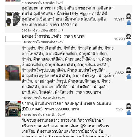
509วัน23ชั่วโมง7นาที28วินาที
ถุงมืออุตสาหกรรม ถุงมือขุดดิน ยกของหนัก ถุงมือหนา
ทนไฟ ถุงมือกันหิมะ น้ำเเข็ง Dirty Rigger ถุงมือทีซี
ถุงมือหนังเชื่อมอาร์กอน เอี๊ยมหนัง คลิปหนีบถุงมือ
13911
กระเป๋าคาดเอว ราคา 1500 บาท
540วัน1ชั่วโมง30นาที39วินาที
บังทอง รั้วตาข่ายแรงดึง ราคา 0 บาท
12790
540วัน1ชั่วโมง30นาที51วินาที
ผ้าถุงดำ, ผ้าถุงไหมสีดำ, ผ้าสีดำ, ผ้าถุงโทเลสีดำ, ผ้าถุง
ลายไทยสีดำ, ผ้าถุงพิมพ์ทองสีดำ, ผ้าถุงผ้าฝ้ายสีดำ,
ผ้าดำ, ผ้าตกแต่งเวทีสีดำ, ผ้าตกแต่งรั้วสีดำขาว, ผ้าถุง
เป็นม้วนสีดำ, ผ้าถุงเป็นหลาสีดำ, ผ้าถุงเป็นเมตรสีดำ,
ผ้าถุงสำเร็จรูปแบบผูกสีดำ, ผ้าถุงแบบสำเร็จรูปสีดำ,
3652
ผ้าถุงสำเร็จรูปแบบพันตัวสีดำ, ผ้าถุงสำเร็จรูป, ผ้าถุงเย็บ
สำเร็จ, ขายผ้าถุงสำเร็จรูป, ผ้าถุงแบบมีสายผูก, ผ้าถุง
ปาเต๊ะสีดำ, ผ้าถุงภาคใต้สีดำ, ผ้าปาเต๊ะดำ, ผ้าถุงดำ,
ปาเต๊ะดำ, โสล่งดำ, ผ้าโสล่งดำ ราคา 300 บาท
548วัน17ชั่วโมง51นาที41วินาที
ขายหมู่บ้านอินทราวิลล่า กัลปพฤกษ์-บางแค ถนนเมน
(DD001946) ราคา 2290000 บาท
525
548วัน18ชั่วโมง15นาที39วินาที
รับควบคุมงานก่อสร้าง ตรวจงาน วิศวกรที่ปรึกษา
บริหารงานก่อสร้าง ออกแบบ จัดหาผู้รับเหมา บริหาร
งานโดย ทีมงานสถาปนิกและวิศวกรมืออาชีพ รับ
ควบคุมงานก่อสร้าง ทุกประเภท งานได้มาตราฐานไม่