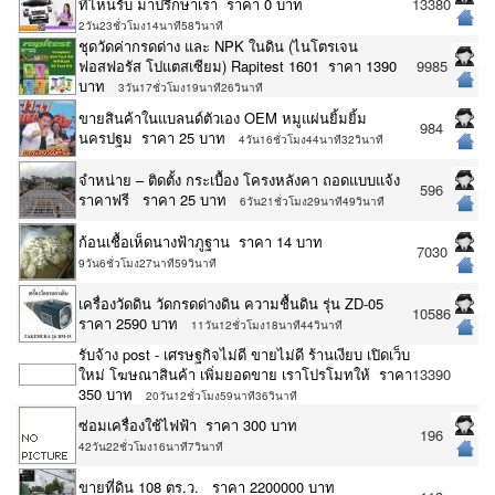
ที่ไหนรับ มาปรึกษาเรา ราคา 0 บาท
13380
2วัน23ชั่วโมง14นาที58วินาที
ชุดวัดค่ากรดด่าง และ NPK ในดิน (ไนโตรเจน
ฟอสฟอรัส โปแตสเซียม) Rapitest 1601 ราคา 1390
9985
บาท
3วัน17ชั่วโมง19นาที26วินาที
ขายสินค้าในแบลนด์ตัวเอง OEM หมูแผ่นยิ้มยิ้ม
984
นครปฐม ราคา 25 บาท
4วัน16ชั่วโมง44นาที32วินาที
จำหน่าย – ติดตั้ง กระเบื้อง โครงหลังคา ถอดแบบแจ้ง
596
ราคาฟรี ราคา 25 บาท
6วัน21ชั่วโมง29นาที49วินาที
ก้อนเชื้อเห็ดนางฟ้าภูฐาน ราคา 14 บาท
7030
9วัน6ชั่วโมง27นาที59วินาที
เครื่องวัดดิน วัดกรดด่างดิน ความชื้นดิน รุ่น ZD-05
10586
ราคา 2590 บาท
11วัน12ชั่วโมง18นาที44วินาที
รับจ้าง post - เศรษฐกิจไม่ดี ขายไม่ดี ร้านเงียบ เปิดเว็บ
ใหม่ โฆษณาสินค้า เพิ่มยอดขาย เราโปรโมทให้ ราคา
13390
350 บาท
20วัน12ชั่วโมง59นาที36วินาที
ซ่อมเครื่องใช้ไฟฟ้า ราคา 300 บาท
196
42วัน22ชั่วโมง16นาที7วินาที
ขายที่ดิน 108 ตร.ว. ราคา 2200000 บาท