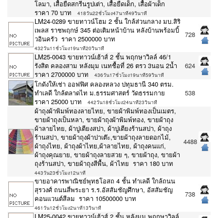
โลมา, เสื้อยืดสกรีนรูปเต่า, เสื้อยืดเด็ก, เสื้อผ้าเด็ก
ราคา 70 บาท
418วัน22ชั่วโมง47นาที49วินาที
LM24-0289 ขายทาวน์โฮม 2 ชั้น ใกล้ส่วนกลาง มบ.สิริ
เพลส ราชพฤกษ์ 345 ต่อเติมหน้าบ้าน หลังบ้านพร้อมบิ้
728
วอินครัว ราคา 2500000 บาท
432วัน11ชั่วโมง19นาที20วินาที
LM25-0043 ขายทาวน์เฮ้าส์ 2 ชั้น พฤกษาวิลล์ 46/1
รังสิต คลองสาม หลังมุม เนทชื้อที่ 26 ตรว 3นอน 2น้ำ
624
ราคา 2700000 บาท
436วัน17ชั่วโมง19นาที59วินาที
โกดังให้เช่า ออฟฟิศ คลองหลวง ปทุมธานี 340 ตรม.
ทำเลดี ใกล้ตลาดไท ม.ธรรมศาสตร์ วัดธรรมกาย
538
ราคา 25000 บาท
442วัน18ชั่วโมง24นาที23วินาที
ผ้าถุงผ้าพิมพ์ทองลายไทย, ขายผ้าพิมพ์ทองเป็นเมตร,
ขายผ้าถุงเป็นหลา, ขายผ้าถุงผ้าพิมพ์ทอง, ขายผ้าถุง
ผ้าลายไทย, ผ้าปูเตียงสปา, ผ้าปูเตียงร้านสปา, ผ้าถุง
ร้านสปา, ขายผ้าถุงผ้าปาเต๊ะ,ขายผ้าถุงลายดอกไม้,
4488
ผ้าถุงไทย, ผ้าถุงผ้าไทย,ผ้าลายไทย, ผ้าถุงคนแก่,
ผ้าถุงคุณยาย, ขายผ้าถุงลายสวย ๆ, ขายผ้าถุง, ขายผ้า
ถุงร้านสปา, ขายผ้าถุงสีพื้น, ผ้าไทย ราคา 180 บาท
443วัน23ชั่วโมง12นาที
ขายอาคารพาณิชย์พุทธโอสถ 4 ชั้น ทำเลดี ใกล้ถนน
สุรวงศ์ ถนนสี่พระยา ร.ร.อัสสัมชัญศึกษา, อัสสัมชัญ
738
คอนแวนต์สีลม ราคา 10500000 บาท
461วัน12ชั่วโมง2นาที13วินาที
LM25-0042 ขายทาวน์เฮ้าส์ 2 ชั้น หลังมุม พฤกษาวิลล์