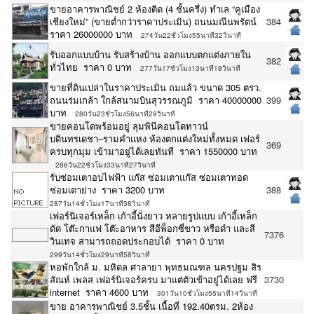
ขายอาคารพาณิชย์ 2 ห้องติด (4 ชั้นครึ่ง) ทำเล “คูเมือง
เชียงใหม่” (ขายต่ำกว่าราคาประเมิน) ถนนมณีนพรัตน์
384
ราคา 26000000 บาท
274วัน22ชั่วโมง55นาที32วินาที
รับออกเเบบบ้าน รับสร้างบ้าน ออกเเบบตกเเต่งภายใน
382
ทั่วไทย ราคา 0 บาท
277วัน17ชั่วโมง13นาที18วินาที
ขายที่ดินเปล่าในราคาประเมิน ถมแล้ว ขนาด 305 ตรว.
ถนนร่มเกล้า ใกล้สนามบินสุวรรณภูมิ ราคา 40000000
399
บาท
280วัน23ชั่วโมง56นาที29วินาที
ขายคอนโดพร้อมอยู่ ลุมพินีคอนโดทาวน์
บดินทรเดชา–รามคำแหง ห้องตกแต่งใหม่ทั้งหมด เฟอร์
369
ครบทุกมุม เข้ามาอยู่ได้เลยทันที ราคา 1550000 บาท
286วัน22ชั่วโมง33นาที27วินาที
รับซ่อมเตาอบไฟฟ้า แก๊ส ซ่อมเตาแก๊ส ซ่อมเตาทอด
ซ่อมเตาย่าง ราคา 3200 บาท
388
287วัน14ชั่วโมง17นาที38วินาที
เฟอร์นิเจอร์เหล็ก เก้าอี้นั่งยาว หลายรูปแบบ เก้าอี้เหล็ก
ดัด โต๊ะกาแฟ โต๊ะอาหาร สีอีพ็อกซี่ขาว หรือดำ และสี
7376
วินเทจ สามารถถอดประกอบได้ ราคา 0 บาท
299วัน14ชั่วโมง29นาที58วินาที
หอพักใกล้ ม. มหิดล ศาลายา พุทธมณฑล นครปฐม สิร
สัณห์ เพลส เฟอร์นิเจอร์ครบ มาแต่ตัวเข้าอยู่ได้เลย ฟรี
3730
internet ราคา 4600 บาท
301วัน10ชั่วโมง55นาที14วินาที
ขาย อาคารพาณิชย์ 3.5ชั้น เนื้อที่ 192.40ตรม. 2ห้อง