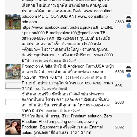
เสียหาย ไม่เป็นภาระผูกพัน ประหยัดและควบคุมงบ
ประมาณได้มากกว่าแน่นนอน ติดต่อ www. consultant-
pdc.com P.D.C. CONSULTANT www. consultant-
pdc.com
3563
https://www.facebook.com/pruksa.pruksa.9 ID-LINE
: pruksa3000 E-mail:pruksa108@gmail.com TEL.
081-869-5580 FAX. 02-726-5911 รูปแบบที่ ประหยัด
และประสบความสำเร็จ ด้วยผลงานกว่า 30 แห่ง
=ตัวอย่าง= ไม่ว่างานเล็กหรือใหญ่ - งานควบคุมงาน
ก่อสร้างทุกประเภท - งานวิศวกรที่ปรึกษา ราคา 3000
บาท
549วัน13ชั่วโมง58นาที56วินาที
Promotion Alfalfa,ทิมโมธี Anderson Farm,USA หญ้า
อาหารสัตว์ ม้า กระต่าย แก็สบี้ แบบฟ่อน กระสอบ
6506
15,25กก ราคา 70 บาท
553วัน4ชั่วโมง4นาที15วินาที
Risuc จำหน่าย บรรจุภัณฑ์ โทร 081 658 4762 ราคา
6051
2 บาท
559วัน25นาที31วินาที
ซักที่นอนเซอร์วิส ซักที่นอน กำจัดไรฝุ่น ทำความ
สะอาดที่นอน โซฟา คราบเลอะ คราบฝังแน่น‎ ที่นอน
2633
เก่า กลิ่น อับ ชื้น การันตีคุณภาพ โทร 097-092-4737
ราคา 0 บาท
559วัน10ชั่วโมง46วินาที
ซีโร่ โรเดียม, น้ำยาชุบ ชีโร่, Rhodium solution, Zero
Rhodium Rhodium plating solution, Jewelry
Rhodium, Equipment (เครื่องจักร) และ Enamel
2892
colors (งานลงยาสีอีนาเมล) ราคา 0 บาท