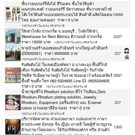
ชั้นวางเบเกอร์รี่ลังไม้ สีวินเทจ ชั้นโชว์สินค้า
เอนกประสงค์ วางเบเกอร์รี่ จัดวางขนม ชั้นวางขวดไวท์
โต๊ะโชว์สินค้าแบบถอดประกอบได้ สินค้าดี ผลิตโดยคน
10668
ไทย คุณภาพส่งออก ราคา 0 บาท
138วัน13ชั่วโมง24นาที18วินาที
ให้เช่าโกดัง ปากเกร็ด จ.นนทบุรี , โกดังให้เช่า,
Warehouse for Rent ติดถนน ติวานนท์ ปากเกร็ด
2427
ราคา 15000 บาท
138วัน13ชั่วโมง35นาที58วินาที
ขายบ้านสร้างเองซอยแก้วอินทร์ บางใหญ่-แก้วอินทร์
(DD002351) ราคา 9500000 บาท
307
154วัน20ชั่วโมง24นาที24วินาที
รับตัดต้นไม้ ในเขตเมืองพัทยา อ.บางละมุง พื้นที่ใกล้
เคียง รับตัดต้นไม้ รับตัดกิ่งไม้ รับตัดหญ้า รับกำจัด
วัชพืช รับฉีดยาฆ่าหญ้า ในราคาย่อมเยาว์ พร้อมเคลียร์
3587
พื้นที่ ขนทิ้ง โทร 062-5324935 Line ID. 0625324935
ราคา 0 บาท
160วัน12ชั่วโมง6นาที53วินาที
น้ำยาชุบชีโร่,Rhodium solution,ซีโร่ โรเดียม,Zero
Rhodium,Rhodium plating solution, Jewelry
Rhodium, Equipment (เครื่องจักร) และ Enamel
337
colors (งานลงยาสีอีนาเมล) ราคา 0 บาท
163วัน13ชั่วโมง59นาที16วินาที
บริการจัดหาล่าม ล่ามแปลภาษา แปลเอกสาร ภาษา
ต่างประเทศ อังกฤษ จีน ญี่ปุ่น เกาหลี โดยผู้ชำนาญงาน
1300
ด้านภาษาโดยเฉพาะ ให้กับบริษัทองค์กร หรือ ส่วนตัว
ราคา 0 บาท