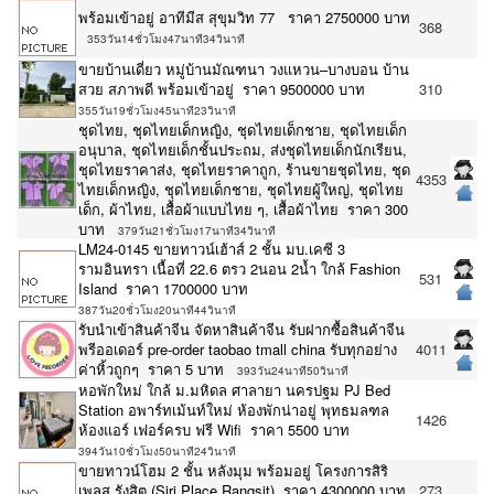
พร้อมเข้าอยู่ อาทีมีส สุขุมวิท 77 ราคา 2750000 บาท
368
353วัน14ชั่วโมง47นาที34วินาที
ขายบ้านเดี่ยว หมู่บ้านมัณฑนา วงแหวน–บางบอน บ้าน
สวย สภาพดี พร้อมเข้าอยู่ ราคา 9500000 บาท
310
355วัน19ชั่วโมง45นาที23วินาที
ชุดไทย, ชุดไทยเด็กหญิง, ชุดไทยเด็กชาย, ชุดไทยเด็ก
อนุบาล, ชุดไทยเด็กชั้นประถม, ส่งชุดไทยเด็กนักเรียน,
ชุดไทยราคาส่ง, ชุดไทยราคาถูก, ร้านขายชุดไทย, ชุด
4353
ไทยเด็กหญิง, ชุดไทยเด็กชาย, ชุดไทยผู้ใหญ่, ชุดไทย
เด็ก, ผ้าไทย, เสื้อผ้าแบบไทย ๆ, เสื้อผ้าไทย ราคา 300
บาท
379วัน21ชั่วโมง17นาที34วินาที
LM24-0145 ขายทาวน์เฮ้าส์ 2 ชั้น มบ.เคซี 3
รามอินทรา เนื้อที่ 22.6 ตรว 2นอน 2น้ำ ใกล้ Fashion
531
Island ราคา 1700000 บาท
387วัน20ชั่วโมง20นาที44วินาที
รับนำเข้าสินค้าจีน จัดหาสินค้าจีน รับฝากซื้อสินค้าจีน
พรีออเดอร์ pre-order taobao tmall china รับทุกอย่าง
4011
ค่าหิ้วถูกๆ ราคา 5 บาท
393วัน24นาที50วินาที
หอพักใหม่ ใกล้ ม.มหิดล ศาลายา นครปฐม PJ Bed
Station อพาร์ทเม้นท์ใหม่ ห้องพักน่าอยู่ พุทธมลฑล
1426
ห้องแอร์ เฟอร์ครบ ฟรี Wifi ราคา 5500 บาท
394วัน10ชั่วโมง50นาที24วินาที
ขายทาวน์โฮม 2 ชั้น หลังมุม พร้อมอยู่ โครงการสิริ
เพลส รังสิต (Siri Place Rangsit) ราคา 4300000 บาท
273