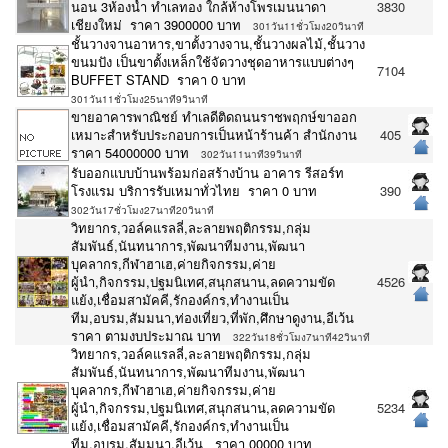
นอน 3ห้องน้ำ ทำเลทอง ใกล้ห้างโพรเมนนาดา
3830
เชียงใหม่ ราคา 3900000 บาท
301วัน11ชั่วโมง20วินาที
ชั้นวางจานอาหาร,ขาตั้งวางจาน,ชั้นวางผลไม้,ชั้นวาง
ขนมปัง เป็นขาตั้งเหล็กใช้จัดวางชุดอาหารแบบต่างๆ
7104
BUFFET STAND ราคา 0 บาท
301วัน11ชั่วโมง25นาที9วินาที
ขายอาคารพาณิชย์ ทำเลดีติดถนนราชพฤกษ์ขาออก
เหมาะสำหรับประกอบการเป็นหน้าร้านค้า สำนักงาน
405
ราคา 54000000 บาท
302วัน11นาที39วินาที
รับออกแบบบ้านพร้อมก่อสร้างบ้าน อาคาร รีสอร์ท
โรงแรม บริการรับเหมาทั่วไทย ราคา 0 บาท
390
302วัน17ชั่วโมง27นาที20วินาที
วิทยากร,วอล์คแรลลี่,ละลายพฤติกรรม,กลุ่ม
สัมพันธ์,นันทนาการ,พัฒนาทีมงาน,พัฒนา
บุคลากร,กีฬาฮาเฮ,ค่ายกิจกรรม,ค่าย
ผู้นำ,กิจกรรม,ปฐมนิเทศ,สนุกสนาน,ลดความขัด
4526
แย้ง,เชื่อมสามัคคี,รักองค์กร,ทำงานเป็น
ทีม,อบรม,สัมมนา,ท่องเที่ยว,ที่พัก,ศึกษาดูงาน,อีเว้น
ราคา ตามงบประมาณ บาท
322วัน18ชั่วโมง7นาที42วินาที
วิทยากร,วอล์คแรลลี่,ละลายพฤติกรรม,กลุ่ม
สัมพันธ์,นันทนาการ,พัฒนาทีมงาน,พัฒนา
บุคลากร,กีฬาฮาเฮ,ค่ายกิจกรรม,ค่าย
ผู้นำ,กิจกรรม,ปฐมนิเทศ,สนุกสนาน,ลดความขัด
5234
แย้ง,เชื่อมสามัคคี,รักองค์กร,ทำงานเป็น
ทีม,อบรม,สัมมนา,อีเว้น ราคา 00000 บาท