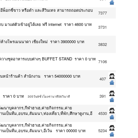
าร สีอีพ็อกซี่ขาว หรือดำ และสีวินเทจ สามารถถอดประกอบ
7377
มาแต่ตัวเข้าอยู่ได้เลย ฟรี internet ราคา 4600 บาท
3731
ใกล้ห้างโพรเมนนาดา เชียงใหม่ ราคา 3900000 บาท
3832
กใช้จัดวางชุดอาหารแบบต่างๆ BUFFET STAND ราคา 0 บาท
7106
นหน้าร้านค้า สำนักงาน ราคา 54000000 บาท
407
ทย ราคา 0 บาท
391
305วัน9ชั่วโมง41นาที56วินาที
พัฒนาบุคลากร,กีฬาฮาเฮ,ค่ายกิจกรรม,ค่าย
เป็นทีม,อบรม,สัมมนา,ท่องเที่ยว,ที่พัก,ศึกษาดูงาน,อี
4530
พัฒนาบุคลากร,กีฬาฮาเฮ,ค่ายกิจกรรม,ค่าย
ำงานเป็นทีม,อบรม,สัมมนา,อีเว้น ราคา 00000 บาท
5234