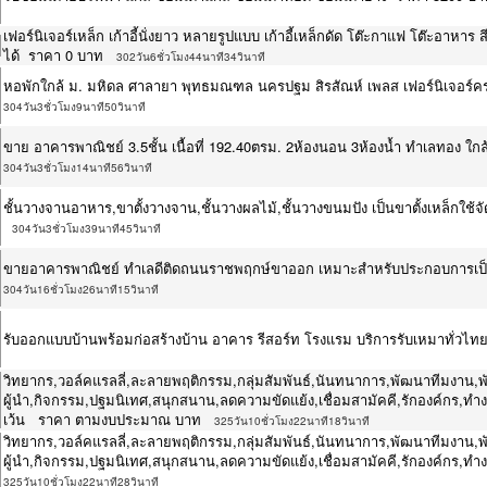
เฟอร์นิเจอร์เหล็ก เก้าอี้นั่งยาว หลายรูปแบบ เก้าอี้เหล็กดัด โต๊ะกาแฟ โต๊ะอาห
ได้ ราคา 0 บาท
302วัน6ชั่วโมง44นาที34วินาที
หอพักใกล้ ม. มหิดล ศาลายา พุทธมณฑล นครปฐม สิรสัณห์ เพลส เฟอร์นิเจอร์ครบ 
304วัน3ชั่วโมง9นาที50วินาที
ขาย อาคารพาณิชย์ 3.5ชั้น เนื้อที่ 192.40ตรม. 2ห้องนอน 3ห้องน้ำ ทำเลทอง 
304วัน3ชั่วโมง14นาที56วินาที
ชั้นวางจานอาหาร,ขาตั้งวางจาน,ชั้นวางผลไม้,ชั้นวางขนมปัง เป็นขาตั้งเหล็
304วัน3ชั่วโมง39นาที45วินาที
ขายอาคารพาณิชย์ ทำเลดีติดถนนราชพฤกษ์ขาออก เหมาะสำหรับประกอบการเป็
304วัน16ชั่วโมง26นาที15วินาที
รับออกแบบบ้านพร้อมก่อสร้างบ้าน อาคาร รีสอร์ท โรงแรม บริการรับเหมาทั่วไ
วิทยากร,วอล์คแรลลี่,ละลายพฤติกรรม,กลุ่มสัมพันธ์,นันทนาการ,พัฒนาทีมงาน,
ผู้นำ,กิจกรรม,ปฐมนิเทศ,สนุกสนาน,ลดความขัดแย้ง,เชื่อมสามัคคี,รักองค์กร,ทำงาน
เว้น ราคา ตามงบประมาณ บาท
325วัน10ชั่วโมง22นาที18วินาที
วิทยากร,วอล์คแรลลี่,ละลายพฤติกรรม,กลุ่มสัมพันธ์,นันทนาการ,พัฒนาทีมงาน,
ผู้นำ,กิจกรรม,ปฐมนิเทศ,สนุกสนาน,ลดความขัดแย้ง,เชื่อมสามัคคี,รักองค์กร,ท
325วัน10ชั่วโมง22นาที28วินาที