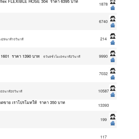
ยflex FLEXIBLE HOSE 304 ราคา 6395 บาท
1878
6740
214
มง29นาที10วินาที
t 1601 ราคา 1390 บาท
9990
6วัน9ชั่วโมง34นาที2วินาที
7032
10587
ง33นาที20วินาที
พิ่มยอดขาย เราโปรโมทให้ ราคา 350 บาท
13393
199
117