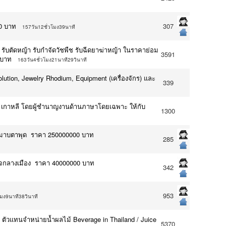
0 บาท
307
157วัน12ชั่วโมง39นาที
งไม้ รับตัดหญ้า รับกำจัดวัชพืช รับฉีดยาฆ่าหญ้า ในราคาย่อม
3591
 บาท
163วัน4ชั่วโมง21นาที29วินาที
olution, Jewelry Rhodium, Equipment (เครื่องจักร) และ
339
น เกาหลี โดยผู้ชำนาญงานด้านภาษาโดยเฉพาะ ให้กับ
1300
เรือมาบตาพุด ราคา 250000000 บาท
285
. ใจกลางเมือง ราคา 40000000 บาท
342
953
โมง9นาที38วินาที
 / ตัวแทนจำหน่ายน้ำผลไม้ Beverage in Thailand / Juice
5370