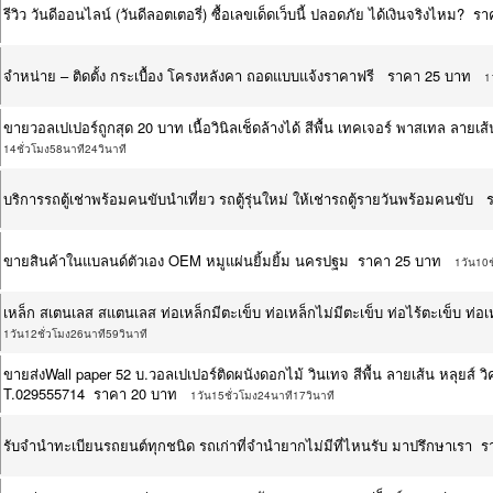
รีวิว วันดีออนไลน์ (วันดีลอตเตอรี่) ซื้อเลขเด็ดเว็บนี้ ปลอดภัย ได้เงินจริงไหม? 
จำหน่าย – ติดตั้ง กระเบื้อง โครงหลังคา ถอดแบบแจ้งราคาฟรี ราคา 25 บาท
1
ขายวอลเปเปอร์ถูกสุด 20 บาท เนื้อวินิลเช็ดล้างได้ สีพื้น เทคเจอร์ พาสเทล ล
14ชั่วโมง58นาที24วินาที
บริการรถตู้เช่าพร้อมคนขับนำเที่ยว รถตู้รุ่นใหม่ ให้เช่ารถตู้รายวันพร้อมคนขั
ขายสินค้าในแบลนด์ตัวเอง OEM หมูแผ่นยิ้มยิ้ม นครปฐม ราคา 25 บาท
1วัน10ช
เหล็ก สเตนเลส สแตนเลส ท่อเหล็กมีตะเข็บ ท่อเหล็กไม่มีตะเข็บ ท่อไร้ตะเข็บ ท
1วัน12ชั่วโมง26นาที59วินาที
ขายส่งWall paper 52 บ.วอลเปเปอร์ติดผนังดอกไม้ วินเทจ สีพื้น ลายเส้น หลุยส์ วิค
T.029555714 ราคา 20 บาท
1วัน15ชั่วโมง24นาที17วินาที
รับจำนำทะเบียนรถยนต์ทุกชนิด รถเก่าที่จำนำยากไม่มีที่ไหนรับ มาปรึกษาเรา 