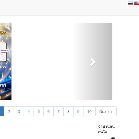
2
3
4
5
6
7
8
9
10
Next>>
จำนวนคน
สนใจ