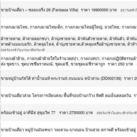
ขายบ้านเดี่ยว – ซอยแบริ่ง 26 (Fantasia Villa) ราคา 16900000 บาท
331วัน9ชั่ว
กางเกงมวยไทย, กางเกงมวยไทยเด็ก, กางเกงมวยไทยผู้ใหญ่, มวยไทย, กางเกง
ผ้าชายหาด, ผ้าลายดอกชบา, ผ้านุ่งชายหาด, ผ้าพันตัวชายหาด, ผ้าพันตัว, ผ้าพัน
หาดผ้าแมมเบอร์ก, ผ้าคลุมไหล่, ผ้านุ่งชายหาด,ผ้าคลุมหรือผ้านุ่งชายหาด, ผ้าส
339วัน14ชั่วโมง10นาที34วินาที
กางเกงผ้าฝ้าย, กางเกงผ้าฝ้ายใส่ในร้านวดสปา, กางเกงสปา, กางเกงปฏิบัติธรรมผ้าฝ
ส่ง ชุดขาว, ชุดบวชชีพราหมณ์, ชุดแม่ชี, ขายชุดแม่ชีราคาถูก ราคา 250 บาท
ขายหมู่บ้านกัสโต้​ ท่าน้ำนนท์-พระราม5 ถนนเมน หน้าสวน (DD002139) ราคา 
ขายบ้านเดี่ยวสวย โครงการเงียบสงบ พื้นที่รอบบ้านกว้าง ทิศดี ลมเย็นตลอดวัน
พร้อมเข้าอยู่ อาทีมีส สุขุมวิท 77 ราคา 2750000 บาท
356วัน7ชั่วโมง2นาที10วินาที
ขายบ้านเดี่ยว หมู่บ้านมัณฑนา วงแหวน–บางบอน บ้านสวย สภาพดี พร้อมเข้าอยู