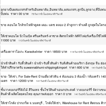
ลูกยางบีบผสมเกสรสำหรับอินทผาลัม,อินทผาลัม,ผสมเกสร,ลูกบีบ,ลูกยาง,ที่บีบพ่น,ยา
บีบพ่น ราคา 00 บาท
75วัน11ชั่วโมง34นาที7วินาที
ขาย คอนโด ใกล้รถไฟฟ้าคูคต เดอะ แคช คลอง 2 ลำลูกกา ทำเลดี ถูกสุดในโค
ให้เช่าคอนโด นิวโนเบิล ศรีนครินทร์-ลาซาล ติดรถไฟฟ้า MRTเฟอร์เครื่องใช้ไฟฟ
11000 บาท
113วัน4ชั่วโมง50นาที47วินาที
เครื่องคาราโอเกะ KaraokeInter ราคา 18500 บาท
114วัน15ชั่วโมง26นาที33วินาที
นำเข้าสินค้า รับหิ้วสินค้า นำเข้า-รับหิ้วสินค้า รับสั่งสินค้าอเมริกา อังกฤษ จีน ฮ่
ให้คำปรึกษาครับ suwannabhumi-shipping&import ราคา 600 บาท
141วัน5ชั่วโ
ขาย- ให้เช่า, For Sale-Rent บ้านเดี่ยวหัวหิน 4 ห้องนอน 3 ห้องน้ำ 1ห้องครัว 1
เมตร ราคา 12000 บาท
141วัน5ชั่วโมง34นาที31วินาที
ชั้นวางเบเกอร์รี่ลังไม้ สีวินเทจ ชั้นโชว์สินค้าเอนกประสงค์ วางเบเกอร์รี่ จัดว
สินค้าดี ผลิตโดยคนไทย คุณภาพส่งออก ราคา 0 บาท
141วัน5ชั่วโมง38นาที54วินาท
ให้เช่าโกดัง ปากเกร็ด จ.นนทบุรี , โกดังให้เช่า, Warehouse for Rent ติดถนน 