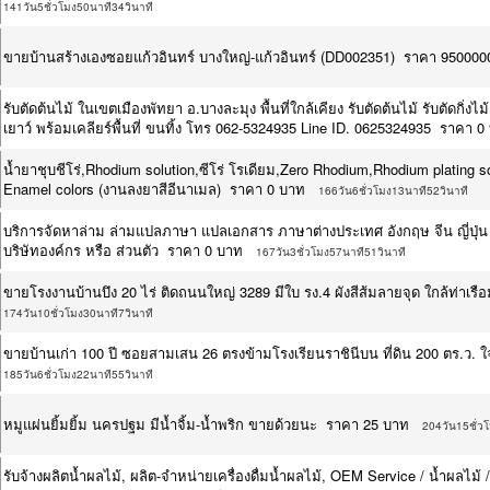
141วัน5ชั่วโมง50นาที34วินาที
ขายบ้านสร้างเองซอยแก้วอินทร์ บางใหญ่-แก้วอินทร์ (DD002351) ราคา 950000
รับตัดต้นไม้ ในเขตเมืองพัทยา อ.บางละมุง พื้นที่ใกล้เคียง รับตัดต้นไม้ รับตัดกิ่
เยาว์ พร้อมเคลียร์พื้นที่ ขนทิ้ง โทร 062-5324935 Line ID. 0625324935 ราคา 0
น้ำยาชุบชีโร่,Rhodium solution,ซีโร่ โรเดียม,Zero Rhodium,Rhodium plating s
Enamel colors (งานลงยาสีอีนาเมล) ราคา 0 บาท
166วัน6ชั่วโมง13นาที52วินาที
บริการจัดหาล่าม ล่ามแปลภาษา แปลเอกสาร ภาษาต่างประเทศ อังกฤษ จีน ญี่ปุ่
บริษัทองค์กร หรือ ส่วนตัว ราคา 0 บาท
167วัน3ชั่วโมง57นาที51วินาที
ขายโรงงานบ้านบึง 20 ไร่ ติดถนนใหญ่ 3289 มีใบ รง.4 ผังสีส้มลายจุด ใกล้ท่า
174วัน10ชั่วโมง30นาที7วินาที
ขายบ้านเก่า 100 ปี ซอยสามเสน 26 ตรงข้ามโรงเรียนราชินีบน ที่ดิน 200 ตร.ว
185วัน6ชั่วโมง22นาที55วินาที
หมูแผ่นยิ้มยิ้ม นครปฐม มีน้ำจิ้ม-น้ำพริก ขายด้วยนะ ราคา 25 บาท
204วัน15ชั่ว
รับจ้างผลิตน้ำผลไม้, ผลิต-จำหน่ายเครื่องดื่มน้ำผลไม้, OEM Service / น้ำผลไม้