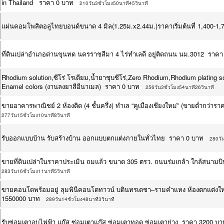
in Thailand ราคา 0 บาท
210วัน3ชั่วโมง50นาที45วินาที
แผ่นคอมโพสิตอลูไทยบอนด์ขนาด 4 มิล(1.25ม.x2.44ม.)ราคาเริ่มต้นที่ 1,400-
ที่ดินเปล่าอำเภอด่านขุนทด นครราชสีมา 4 ไร่ทำเลดี อยู่ติดถนน นม.3012 ราคา
Rhodium solution,ซีโร่ โรเดียม,น้ำยาชุบชีโร่,Zero Rhodium,Rhodium plating s
Enamel colors (งานลงยาสีอีนาเมล) ราคา 0 บาท
256วัน3ชั่วโมง54นาที26วินาที
ขายอาคารพาณิชย์ 2 ห้องติด (4 ชั้นครึ่ง) ทำเล “คูเมืองเชียงใหม่” (ขายต่ำกว
277วัน15ชั่วโมง10นาที8วินาที
รับออกเเบบบ้าน รับสร้างบ้าน ออกเเบบตกเเต่งภายในทั่วไทย ราคา 0 บาท
280วัน
ขายที่ดินเปล่าในราคาประเมิน ถมแล้ว ขนาด 305 ตรว. ถนนร่มเกล้า ใกล้สนามบ
283วัน16ชั่วโมง11นาที5วินาที
ขายคอนโดพร้อมอยู่ ลุมพินีคอนโดทาวน์ บดินทรเดชา–รามคำแหง ห้องตกแต่งใหม่ท
1550000 บาท
289วัน14ชั่วโมง48นาที3วินาที
รับซ่อมเตาอบไฟฟ้า แก๊ส ซ่อมเตาแก๊ส ซ่อมเตาทอด ซ่อมเตาย่าง ราคา 3200 บา