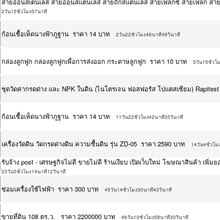
สายอ่อนสเตนเลส สายอ่อนสแตนเลส สายถักสแตนเลส สายเฟล็กซ์ สายเฟลก สา
2วัน15ชั่วโมง57นาที
ก้อนเชื้อเห็ดนางฟ้าภูฐาน ราคา 14 บาท
2วัน22ชั่วโมง46นาที49วินาที
กล่องลูกฟูก กล่องลูกฟูกเพื่อการส่งออก กระดาษลูกฟูก ราคา 10 บาท
5วัน15ชั่วโ
ชุดวัดค่ากรดด่าง และ NPK ในดิน (ไนโตรเจน ฟอสฟอรัส โปแตสเซียม) Rapites
ก้อนเชื้อเห็ดนางฟ้าภูฐาน ราคา 14 บาท
11วัน22ชั่วโมง42นาที35วินาที
เครื่องวัดดิน วัดกรดด่างดิน ความชื้นดิน รุ่น ZD-05 ราคา 2590 บาท
14วัน4ชั่วโม
รับจ้าง post - เศรษฐกิจไม่ดี ขายไม่ดี ร้านเงียบ เปิดเว็บใหม่ โฆษณาสินค้า เ
23วัน5ชั่วโมง14นาที12วินาที
ซ่อมเครื่องใช้ไฟฟ้า ราคา 300 บาท
45วัน14ชั่วโมง30นาที43วินาที
ขายที่ดิน 108 ตร.ว. ราคา 2200000 บาท
46วัน10ชั่วโมง58นาที30วินาที