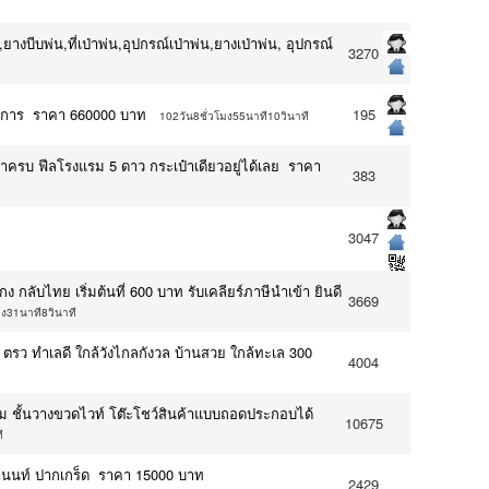
งบีบพ่น,ที่เป่าพ่น,อุปกรณ์เป่าพ่น,ยางเป่าพ่น, อุปกรณ์
3270
รงการ ราคา 660000 บาท
195
102วัน8ชั่วโมง55นาที10วินาที
้าครบ ฟีลโรงแรม 5 ดาว กระเป๋าเดียวอยู่ได้เลย ราคา
383
3047
องกง กลับไทย เริ่มต้นที่ 600 บาท รับเคลียร์ภาษีนำเข้า ยินดี
3669
มง31นาที8วินาที
40 ตรว ทำเลดี ใกล้วังไกลกังวล บ้านสวย ใกล้ทะเล 300
4004
างขนม ชั้นวางขวดไวท์ โต๊ะโชว์สินค้าแบบถอดประกอบได้
10675
ี
ติวานนท์ ปากเกร็ด ราคา 15000 บาท
2429