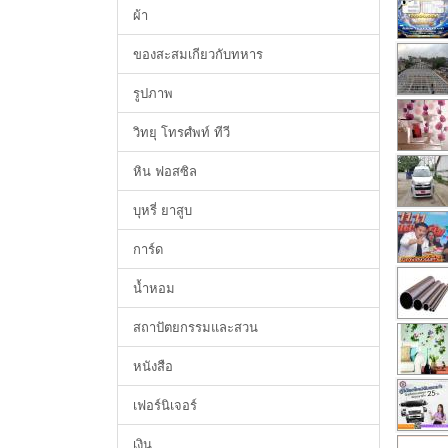
ผ้า
ของสะสมเกียวกับทหาร
รูปภาพ
วิทยุ โทรศํพท์ ทีวี
หิน ฟอสซิล
บุหรี่ ยาสูบ
การ์ด
น้ำหอม
สถาปัตยกรรมและสวน
หนังสือ
เฟอร์นิเจอร์
เงิน