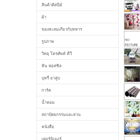
สินค้าดิสนีย์
ผ้า
ของสะสมเกียวกับทหาร
รูปภาพ
วิทยุ โทรศํพท์ ทีวี
หิน ฟอสซิล
บุหรี่ ยาสูบ
การ์ด
น้ำหอม
สถาปัตยกรรมและสวน
หนังสือ
เฟอร์นิเจอร์