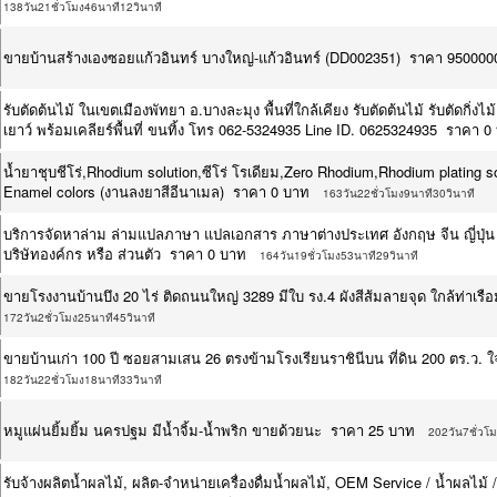
138วัน21ชั่วโมง46นาที12วินาที
ขายบ้านสร้างเองซอยแก้วอินทร์ บางใหญ่-แก้วอินทร์ (DD002351) ราคา 950000
รับตัดต้นไม้ ในเขตเมืองพัทยา อ.บางละมุง พื้นที่ใกล้เคียง รับตัดต้นไม้ รับตัดกิ่
เยาว์ พร้อมเคลียร์พื้นที่ ขนทิ้ง โทร 062-5324935 Line ID. 0625324935 ราคา 0
น้ำยาชุบชีโร่,Rhodium solution,ซีโร่ โรเดียม,Zero Rhodium,Rhodium plating s
Enamel colors (งานลงยาสีอีนาเมล) ราคา 0 บาท
163วัน22ชั่วโมง9นาที30วินาที
บริการจัดหาล่าม ล่ามแปลภาษา แปลเอกสาร ภาษาต่างประเทศ อังกฤษ จีน ญี่ปุ่
บริษัทองค์กร หรือ ส่วนตัว ราคา 0 บาท
164วัน19ชั่วโมง53นาที29วินาที
ขายโรงงานบ้านบึง 20 ไร่ ติดถนนใหญ่ 3289 มีใบ รง.4 ผังสีส้มลายจุด ใกล้ท่า
172วัน2ชั่วโมง25นาที45วินาที
ขายบ้านเก่า 100 ปี ซอยสามเสน 26 ตรงข้ามโรงเรียนราชินีบน ที่ดิน 200 ตร.ว
182วัน22ชั่วโมง18นาที33วินาที
หมูแผ่นยิ้มยิ้ม นครปฐม มีน้ำจิ้ม-น้ำพริก ขายด้วยนะ ราคา 25 บาท
202วัน7ชั่วโ
รับจ้างผลิตน้ำผลไม้, ผลิต-จำหน่ายเครื่องดื่มน้ำผลไม้, OEM Service / น้ำผลไม้