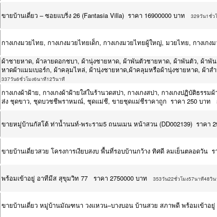
ขายบ้านเดี่ยว – ซอยแบริ่ง 26 (Fantasia Villa) ราคา 16900000 บาท
329วัน1ชั่ว
กางเกงมวยไทย, กางเกงมวยไทยเด็ก, กางเกงมวยไทยผู้ใหญ่, มวยไทย, กางเกง
ผ้าชายหาด, ผ้าลายดอกชบา, ผ้านุ่งชายหาด, ผ้าพันตัวชายหาด, ผ้าพันตัว, ผ้าพัน
หาดผ้าแมมเบอร์ก, ผ้าคลุมไหล่, ผ้านุ่งชายหาด,ผ้าคลุมหรือผ้านุ่งชายหาด, ผ้าส
337วัน6ชั่วโมง6นาที12วินาที
กางเกงผ้าฝ้าย, กางเกงผ้าฝ้ายใส่ในร้านวดสปา, กางเกงสปา, กางเกงปฏิบัติธรรมผ้าฝ
ส่ง ชุดขาว, ชุดบวชชีพราหมณ์, ชุดแม่ชี, ขายชุดแม่ชีราคาถูก ราคา 250 บาท
ขายหมู่บ้านกัสโต้​ ท่าน้ำนนท์-พระราม5 ถนนเมน หน้าสวน (DD002139) ราคา 
ขายบ้านเดี่ยวสวย โครงการเงียบสงบ พื้นที่รอบบ้านกว้าง ทิศดี ลมเย็นตลอดวัน
พร้อมเข้าอยู่ อาทีมีส สุขุมวิท 77 ราคา 2750000 บาท
353วัน22ชั่วโมง57นาที48วิน
ขายบ้านเดี่ยว หมู่บ้านมัณฑนา วงแหวน–บางบอน บ้านสวย สภาพดี พร้อมเข้าอยู