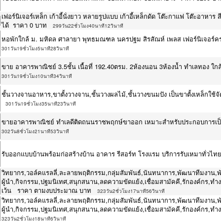
เฟอร์นิเจอร์เหล็ก เก้าอี้นั่งยาว หลายรูปแบบ เก้าอี้เหล็กดัด โต๊ะกาแฟ โต๊ะอาห
ได้ ราคา 0 บาท
299วัน22ชั่วโมง40นาที12วินาที
หอพักใกล้ ม. มหิดล ศาลายา พุทธมณฑล นครปฐม สิรสัณห์ เพลส เฟอร์นิเจอร์ครบ 
301วัน19ชั่วโมง5นาที28วินาที
ขาย อาคารพาณิชย์ 3.5ชั้น เนื้อที่ 192.40ตรม. 2ห้องนอน 3ห้องน้ำ ทำเลทอง 
301วัน19ชั่วโมง10นาที34วินาที
ชั้นวางจานอาหาร,ขาตั้งวางจาน,ชั้นวางผลไม้,ชั้นวางขนมปัง เป็นขาตั้งเหล็
301วัน19ชั่วโมง35นาที23วินาที
ขายอาคารพาณิชย์ ทำเลดีติดถนนราชพฤกษ์ขาออก เหมาะสำหรับประกอบการเป็
302วัน8ชั่วโมง21นาที53วินาที
รับออกแบบบ้านพร้อมก่อสร้างบ้าน อาคาร รีสอร์ท โรงแรม บริการรับเหมาทั่วไ
วิทยากร,วอล์คแรลลี่,ละลายพฤติกรรม,กลุ่มสัมพันธ์,นันทนาการ,พัฒนาทีมงาน,
ผู้นำ,กิจกรรม,ปฐมนิเทศ,สนุกสนาน,ลดความขัดแย้ง,เชื่อมสามัคคี,รักองค์กร,ทำงาน
เว้น ราคา ตามงบประมาณ บาท
323วัน2ชั่วโมง17นาที56วินาที
วิทยากร,วอล์คแรลลี่,ละลายพฤติกรรม,กลุ่มสัมพันธ์,นันทนาการ,พัฒนาทีมงาน,
ผู้นำ,กิจกรรม,ปฐมนิเทศ,สนุกสนาน,ลดความขัดแย้ง,เชื่อมสามัคคี,รักองค์กร,ท
323วัน2ชั่วโมง18นาที6วินาที