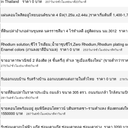
in Thailand ราคา 0 บาท
207วัน19ชั่วโมง46นาที23วินาที
แผ่นคอมโพสิตอลูไทยบอนด์ขนาด 4 มิล(1.25ม.x2.44ม.)ราคาเริ่มต้นที่ 1,400-
ที่ดินเปล่าอำเภอด่านขุนทด นครราชสีมา 4 ไร่ทำเลดี อยู่ติดถนน นม.3012 ราคา
Rhodium solution,ซีโร่ โรเดียม,น้ำยาชุบชีโร่,Zero Rhodium,Rhodium plating s
Enamel colors (งานลงยาสีอีนาเมล) ราคา 0 บาท
253วัน19ชั่วโมง50นาที4วินาที
ขายอาคารพาณิชย์ 2 ห้องติด (4 ชั้นครึ่ง) ทำเล “คูเมืองเชียงใหม่” (ขายต่ำกว
275วัน7ชั่วโมง5นาที46วินาที
รับออกเเบบบ้าน รับสร้างบ้าน ออกเเบบตกเเต่งภายในทั่วไทย ราคา 0 บาท
278วัน
ขายที่ดินเปล่าในราคาประเมิน ถมแล้ว ขนาด 305 ตรว. ถนนร่มเกล้า ใกล้สนามบ
281วัน8ชั่วโมง6นาที43วินาที
ขายคอนโดพร้อมอยู่ ลุมพินีคอนโดทาวน์ บดินทรเดชา–รามคำแหง ห้องตกแต่งใหม่ท
1550000 บาท
287วัน6ชั่วโมง43นาที41วินาที
รับซ่อมเตาอบไฟฟ้า แก๊ส ซ่อมเตาแก๊ส ซ่อมเตาทอด ซ่อมเตาย่าง ราคา 3200 บา