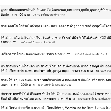
ลูกยางบีบผสมเกสรสำหรับอินทผาลัม,อินทผาลัม,ผสมเกสร,ลูกบีบ,ลูกยาง,ที่บีบพ่น,ยา
บีบพ่น ราคา 00 บาท
73วัน3ชั่วโมง29นาที45วินาที
ขาย คอนโด ใกล้รถไฟฟ้าคูคต เดอะ แคช คลอง 2 ลำลูกกา ทำเลดี ถูกสุดในโค
ให้เช่าคอนโด นิวโนเบิล ศรีนครินทร์-ลาซาล ติดรถไฟฟ้า MRTเฟอร์เครื่องใช้ไฟฟ
11000 บาท
110วัน20ชั่วโมง46นาที25วินาที
เครื่องคาราโอเกะ KaraokeInter ราคา 18500 บาท
112วัน7ชั่วโมง22นาที11วินาที
นำเข้าสินค้า รับหิ้วสินค้า นำเข้า-รับหิ้วสินค้า รับสั่งสินค้าอเมริกา อังกฤษ จีน ฮ่
ให้คำปรึกษาครับ suwannabhumi-shipping&import ราคา 600 บาท
138วัน21ชั่ว
ขาย- ให้เช่า, For Sale-Rent บ้านเดี่ยวหัวหิน 4 ห้องนอน 3 ห้องน้ำ 1ห้องครัว 1
เมตร ราคา 12000 บาท
138วัน21ชั่วโมง30นาที9วินาที
ชั้นวางเบเกอร์รี่ลังไม้ สีวินเทจ ชั้นโชว์สินค้าเอนกประสงค์ วางเบเกอร์รี่ จัดว
สินค้าดี ผลิตโดยคนไทย คุณภาพส่งออก ราคา 0 บาท
138วัน21ชั่วโมง34นาที32วินา
ให้เช่าโกดัง ปากเกร็ด จ.นนทบุรี , โกดังให้เช่า, Warehouse for Rent ติดถนน 