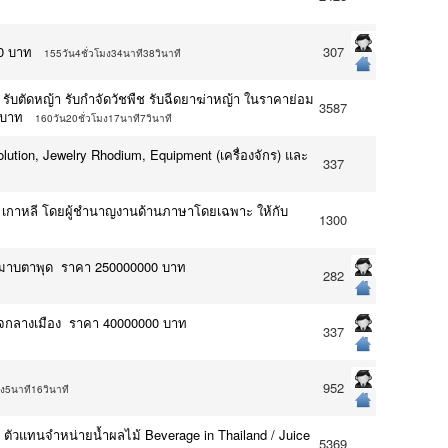
0 บาท
307
155วัน4ชั่วโมง34นาที38วินาที
งไม้ รับตัดหญ้า รับกำจัดวัชพืช รับฉีดยาฆ่าหญ้า ในราคาย่อม
3587
 บาท
160วัน20ชั่วโมง17นาที7วินาที
olution, Jewelry Rhodium, Equipment (เครื่องจักร) และ
337
น เกาหลี โดยผู้ชำนาญงานด้านภาษาโดยเฉพาะ ให้กับ
1300
เรือมาบตาพุด ราคา 250000000 บาท
282
. ใจกลางเมือง ราคา 40000000 บาท
337
952
มง5นาที16วินาที
 / ตัวแทนจำหน่ายน้ำผลไม้ Beverage in Thailand / Juice
5369