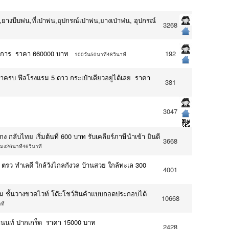
งบีบพ่น,ที่เป่าพ่น,อุปกรณ์เป่าพ่น,ยางเป่าพ่น, อุปกรณ์
3268
รงการ ราคา 660000 บาท
192
100วัน50นาที48วินาที
้าครบ ฟีลโรงแรม 5 ดาว กระเป๋าเดียวอยู่ได้เลย ราคา
381
3047
องกง กลับไทย เริ่มต้นที่ 600 บาท รับเคลียร์ภาษีนำเข้า ยินดี
3668
โมง26นาที46วินาที
40 ตรว ทำเลดี ใกล้วังไกลกังวล บ้านสวย ใกล้ทะเล 300
4001
างขนม ชั้นวางขวดไวท์ โต๊ะโชว์สินค้าแบบถอดประกอบได้
10668
ที
ติวานนท์ ปากเกร็ด ราคา 15000 บาท
2428