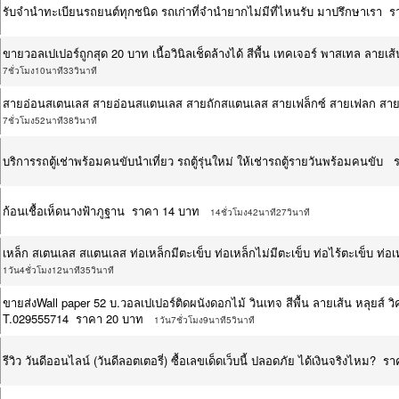
รับจำนำทะเบียนรถยนต์ทุกชนิด รถเก่าที่จำนำยากไม่มีที่ไหนรับ มาปรึกษาเรา 
ขายวอลเปเปอร์ถูกสุด 20 บาท เนื้อวินิลเช็ดล้างได้ สีพื้น เทคเจอร์ พาสเทล ล
7ชั่วโมง10นาที33วินาที
สายอ่อนสเตนเลส สายอ่อนสแตนเลส สายถักสแตนเลส สายเฟล็กซ์ สายเฟลก สา
7ชั่วโมง52นาที38วินาที
บริการรถตู้เช่าพร้อมคนขับนำเที่ยว รถตู้รุ่นใหม่ ให้เช่ารถตู้รายวันพร้อมคนขั
ก้อนเชื้อเห็ดนางฟ้าภูฐาน ราคา 14 บาท
14ชั่วโมง42นาที27วินาที
เหล็ก สเตนเลส สแตนเลส ท่อเหล็กมีตะเข็บ ท่อเหล็กไม่มีตะเข็บ ท่อไร้ตะเข็บ ท
1วัน4ชั่วโมง12นาที35วินาที
ขายส่งWall paper 52 บ.วอลเปเปอร์ติดผนังดอกไม้ วินเทจ สีพื้น ลายเส้น หลุยส์ วิค
T.029555714 ราคา 20 บาท
1วัน7ชั่วโมง9นาที5วินาที
รีวิว วันดีออนไลน์ (วันดีลอตเตอรี่) ซื้อเลขเด็ดเว็บนี้ ปลอดภัย ได้เงินจริงไหม? 