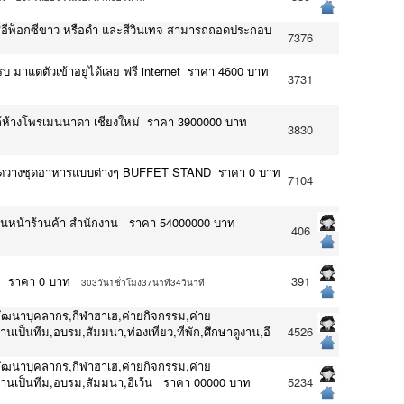
าร สีอีพ็อกซี่ขาว หรือดำ และสีวินเทจ สามารถถอดประกอบ
7376
มาแต่ตัวเข้าอยู่ได้เลย ฟรี internet ราคา 4600 บาท
3731
ใกล้ห้างโพรเมนนาดา เชียงใหม่ ราคา 3900000 บาท
3830
กใช้จัดวางชุดอาหารแบบต่างๆ BUFFET STAND ราคา 0 บาท
7104
นหน้าร้านค้า สำนักงาน ราคา 54000000 บาท
406
ทย ราคา 0 บาท
391
303วัน1ชั่วโมง37นาที34วินาที
พัฒนาบุคลากร,กีฬาฮาเฮ,ค่ายกิจกรรม,ค่าย
เป็นทีม,อบรม,สัมมนา,ท่องเที่ยว,ที่พัก,ศึกษาดูงาน,อี
4526
พัฒนาบุคลากร,กีฬาฮาเฮ,ค่ายกิจกรรม,ค่าย
ำงานเป็นทีม,อบรม,สัมมนา,อีเว้น ราคา 00000 บาท
5234