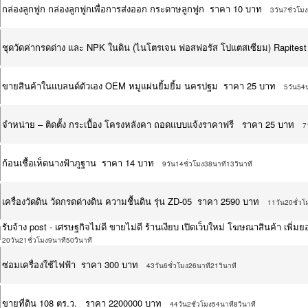
กล่องลูกฟูก กล่องลูกฟูกเพื่อการส่งออก กระดาษลูกฟูก ราคา 10 บาท
3วัน7ชั่วโม
ชุดวัดค่ากรดด่าง และ NPK ในดิน (ไนโตรเจน ฟอสฟอรัส โปแตสเซียม) Rapites
ขายสินค้าในแบลนด์ตัวเอง OEM หมูแผ่นยิ้มยิ้ม นครปฐม ราคา 25 บาท
5วัน54น
จำหน่าย – ติดตั้ง กระเบื้อง โครงหลังคา ถอดแบบแจ้งราคาฟรี ราคา 25 บาท
7
ก้อนเชื้อเห็ดนางฟ้าภูฐาน ราคา 14 บาท
9วัน14ชั่วโมง38นาที13วินาที
เครื่องวัดดิน วัดกรดด่างดิน ความชื้นดิน รุ่น ZD-05 ราคา 2590 บาท
11วัน20ชั่วโ
รับจ้าง post - เศรษฐกิจไม่ดี ขายไม่ดี ร้านเงียบ เปิดเว็บใหม่ โฆษณาสินค้า เ
20วัน21ชั่วโมง9นาที50วินาที
ซ่อมเครื่องใช้ไฟฟ้า ราคา 300 บาท
43วัน6ชั่วโมง26นาที21วินาที
ขายที่ดิน 108 ตร.ว. ราคา 2200000 บาท
44วัน2ชั่วโมง54นาที8วินาที