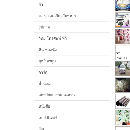
ผ้า
ของสะสมเกียวกับทหาร
รูปภาพ
วิทยุ โทรศํพท์ ทีวี
หิน ฟอสซิล
บุหรี่ ยาสูบ
การ์ด
น้ำหอม
สถาปัตยกรรมและสวน
หนังสือ
เฟอร์นิเจอร์
เงิน