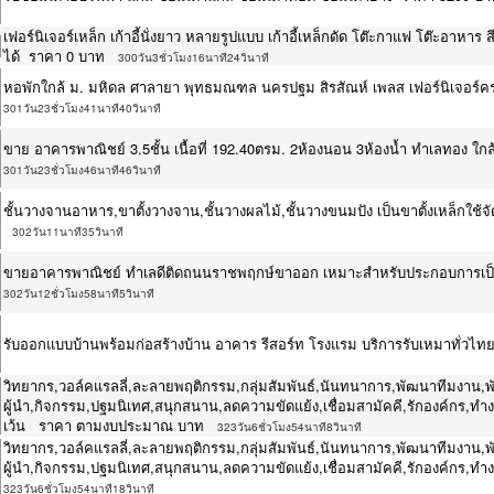
เฟอร์นิเจอร์เหล็ก เก้าอี้นั่งยาว หลายรูปแบบ เก้าอี้เหล็กดัด โต๊ะกาแฟ โต๊ะอาห
ได้ ราคา 0 บาท
300วัน3ชั่วโมง16นาที24วินาที
หอพักใกล้ ม. มหิดล ศาลายา พุทธมณฑล นครปฐม สิรสัณห์ เพลส เฟอร์นิเจอร์ครบ 
301วัน23ชั่วโมง41นาที40วินาที
ขาย อาคารพาณิชย์ 3.5ชั้น เนื้อที่ 192.40ตรม. 2ห้องนอน 3ห้องน้ำ ทำเลทอง 
301วัน23ชั่วโมง46นาที46วินาที
ชั้นวางจานอาหาร,ขาตั้งวางจาน,ชั้นวางผลไม้,ชั้นวางขนมปัง เป็นขาตั้งเหล็
302วัน11นาที35วินาที
ขายอาคารพาณิชย์ ทำเลดีติดถนนราชพฤกษ์ขาออก เหมาะสำหรับประกอบการเป็
302วัน12ชั่วโมง58นาที5วินาที
รับออกแบบบ้านพร้อมก่อสร้างบ้าน อาคาร รีสอร์ท โรงแรม บริการรับเหมาทั่วไ
วิทยากร,วอล์คแรลลี่,ละลายพฤติกรรม,กลุ่มสัมพันธ์,นันทนาการ,พัฒนาทีมงาน,
ผู้นำ,กิจกรรม,ปฐมนิเทศ,สนุกสนาน,ลดความขัดแย้ง,เชื่อมสามัคคี,รักองค์กร,ทำงาน
เว้น ราคา ตามงบประมาณ บาท
323วัน6ชั่วโมง54นาที8วินาที
วิทยากร,วอล์คแรลลี่,ละลายพฤติกรรม,กลุ่มสัมพันธ์,นันทนาการ,พัฒนาทีมงาน,
ผู้นำ,กิจกรรม,ปฐมนิเทศ,สนุกสนาน,ลดความขัดแย้ง,เชื่อมสามัคคี,รักองค์กร,ท
323วัน6ชั่วโมง54นาที18วินาที