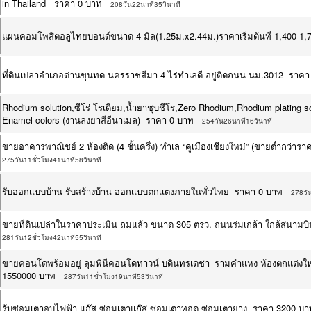
in Thailand ราคา 0 บาท
208วัน22นาที35วินาที
แผ่นคอมโพสิตอลูไทยบอนด์ขนาด 4 มิล(1.25ม.x2.44ม.)ราคาเริ่มต้นที่ 1,400-
ที่ดินเปล่าอำเภอด่านขุนทด นครราชสีมา 4 ไร่ทำเลดี อยู่ติดถนน นม.3012 ราคา
Rhodium solution,ซีโร่ โรเดียม,น้ำยาชุบชีโร่,Zero Rhodium,Rhodium plating s
Enamel colors (งานลงยาสีอีนาเมล) ราคา 0 บาท
254วัน26นาที16วินาที
ขายอาคารพาณิชย์ 2 ห้องติด (4 ชั้นครึ่ง) ทำเล “คูเมืองเชียงใหม่” (ขายต่ำกว
275วัน11ชั่วโมง41นาที58วินาที
รับออกเเบบบ้าน รับสร้างบ้าน ออกเเบบตกเเต่งภายในทั่วไทย ราคา 0 บาท
278วัน
ขายที่ดินเปล่าในราคาประเมิน ถมแล้ว ขนาด 305 ตรว. ถนนร่มเกล้า ใกล้สนามบ
281วัน12ชั่วโมง42นาที55วินาที
ขายคอนโดพร้อมอยู่ ลุมพินีคอนโดทาวน์ บดินทรเดชา–รามคำแหง ห้องตกแต่งใหม่ท
1550000 บาท
287วัน11ชั่วโมง19นาที53วินาที
รับซ่อมเตาอบไฟฟ้า แก๊ส ซ่อมเตาแก๊ส ซ่อมเตาทอด ซ่อมเตาย่าง ราคา 3200 บา