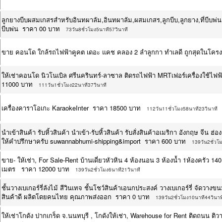
ลูกยางบีบผสมเกสรสำหรับอินทผาลัม,อินทผาลัม,ผสมเกสร,ลูกบีบ,ลูกยาง,ที่บีบพ่น,ยา
บีบพ่น ราคา 00 บาท
73วัน8ชั่วโมง5นาที57วินาที
ขาย คอนโด ใกล้รถไฟฟ้าคูคต เดอะ แคช คลอง 2 ลำลูกกา ทำเลดี ถูกสุดในโค
ให้เช่าคอนโด นิวโนเบิล ศรีนครินทร์-ลาซาล ติดรถไฟฟ้า MRTเฟอร์เครื่องใช้ไฟฟ
11000 บาท
111วัน1ชั่วโมง22นาที37วินาที
เครื่องคาราโอเกะ KaraokeInter ราคา 18500 บาท
112วัน11ชั่วโมง58นาที23วินาที
นำเข้าสินค้า รับหิ้วสินค้า นำเข้า-รับหิ้วสินค้า รับสั่งสินค้าอเมริกา อังกฤษ จีน ฮ่
ให้คำปรึกษาครับ suwannabhumi-shipping&import ราคา 600 บาท
139วัน2ชั่วโ
ขาย- ให้เช่า, For Sale-Rent บ้านเดี่ยวหัวหิน 4 ห้องนอน 3 ห้องน้ำ 1ห้องครัว 1
เมตร ราคา 12000 บาท
139วัน2ชั่วโมง6นาที21วินาที
ชั้นวางเบเกอร์รี่ลังไม้ สีวินเทจ ชั้นโชว์สินค้าเอนกประสงค์ วางเบเกอร์รี่ จัดว
สินค้าดี ผลิตโดยคนไทย คุณภาพส่งออก ราคา 0 บาท
139วัน2ชั่วโมง10นาที44วินาท
ให้เช่าโกดัง ปากเกร็ด จ.นนทบุรี , โกดังให้เช่า, Warehouse for Rent ติดถนน 