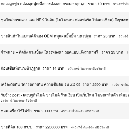
กล่องลูกฟูก กล่องลูกฟูกเพื่อการส่งออก กระดาษลูกฟูก ราคา 10 บาท
3วัน12ชั่วโ
ชุดวัดค่ากรดด่าง และ NPK ในดิน (ไนโตรเจน ฟอสฟอรัส โปแตสเซียม) Rapites
ขายสินค้าในแบลนด์ตัวเอง OEM หมูแผ่นยิ้มยิ้ม นครปฐม ราคา 25 บาท
5วัน5ชั
จำหน่าย – ติดตั้ง กระเบื้อง โครงหลังคา ถอดแบบแจ้งราคาฟรี ราคา 25 บาท
7
ก้อนเชื้อเห็ดนางฟ้าภูฐาน ราคา 14 บาท
9วัน19ชั่วโมง14นาที25วินาที
เครื่องวัดดิน วัดกรดด่างดิน ความชื้นดิน รุ่น ZD-05 ราคา 2590 บาท
12วัน1ชั่วโม
รับจ้าง post - เศรษฐกิจไม่ดี ขายไม่ดี ร้านเงียบ เปิดเว็บใหม่ โฆษณาสินค้า เ
21วัน1ชั่วโมง46นาที2วินาที
ซ่อมเครื่องใช้ไฟฟ้า ราคา 300 บาท
43วัน11ชั่วโมง2นาที33วินาที
ขายที่ดิน 108 ตร.ว. ราคา 2200000 บาท
44วัน7ชั่วโมง30นาที20วินาที