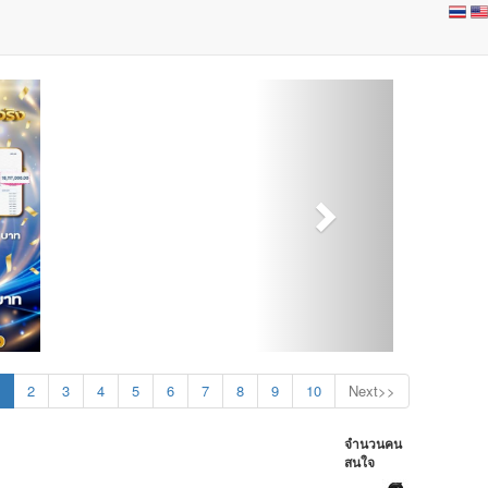
2
3
4
5
6
7
8
9
10
Next>>
จำนวนคน
สนใจ