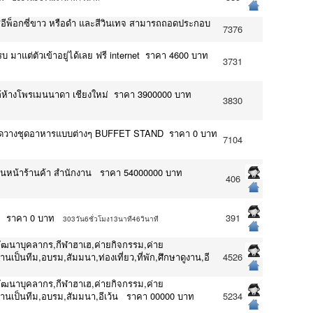
าร สีอีพ็อกซี่ขาว หรือดำ และสีวินเทจ สามารถถอดประกอบ
7376
มาแต่ตัวเข้าอยู่ได้เลย ฟรี internet ราคา 4600 บาท
3731
ใกล้ห้างโพรเมนนาดา เชียงใหม่ ราคา 3900000 บาท
3830
กใช้จัดวางชุดอาหารแบบต่างๆ BUFFET STAND ราคา 0 บาท
7104
นหน้าร้านค้า สำนักงาน ราคา 54000000 บาท
406
ทย ราคา 0 บาท
391
303วัน6ชั่วโมง13นาที46วินาที
พัฒนาบุคลากร,กีฬาฮาเฮ,ค่ายกิจกรรม,ค่าย
เป็นทีม,อบรม,สัมมนา,ท่องเที่ยว,ที่พัก,ศึกษาดูงาน,อี
4526
พัฒนาบุคลากร,กีฬาฮาเฮ,ค่ายกิจกรรม,ค่าย
ำงานเป็นทีม,อบรม,สัมมนา,อีเว้น ราคา 00000 บาท
5234