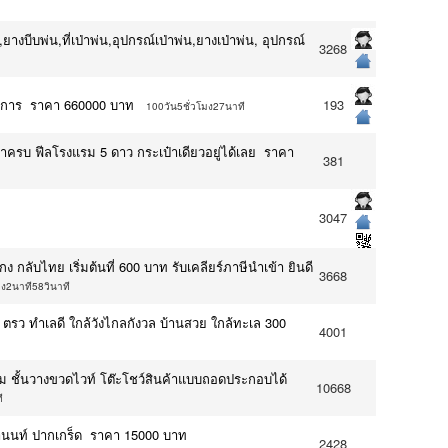
งบีบพ่น,ที่เป่าพ่น,อุปกรณ์เป่าพ่น,ยางเป่าพ่น, อุปกรณ์
3268
รงการ ราคา 660000 บาท
193
100วัน5ชั่วโมง27นาที
้าครบ ฟีลโรงแรม 5 ดาว กระเป๋าเดียวอยู่ได้เลย ราคา
381
3047
องกง กลับไทย เริ่มต้นที่ 600 บาท รับเคลียร์ภาษีนำเข้า ยินดี
3668
มง2นาที58วินาที
40 ตรว ทำเลดี ใกล้วังไกลกังวล บ้านสวย ใกล้ทะเล 300
4001
างขนม ชั้นวางขวดไวท์ โต๊ะโชว์สินค้าแบบถอดประกอบได้
10668
ี
ติวานนท์ ปากเกร็ด ราคา 15000 บาท
2428