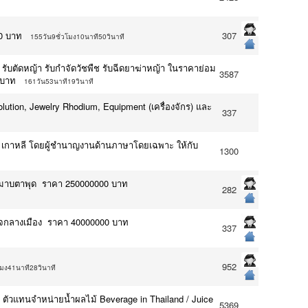
0 บาท
307
155วัน9ชั่วโมง10นาที50วินาที
งไม้ รับตัดหญ้า รับกำจัดวัชพืช รับฉีดยาฆ่าหญ้า ในราคาย่อม
3587
 บาท
161วัน53นาที19วินาที
olution, Jewelry Rhodium, Equipment (เครื่องจักร) และ
337
น เกาหลี โดยผู้ชำนาญงานด้านภาษาโดยเฉพาะ ให้กับ
1300
เรือมาบตาพุด ราคา 250000000 บาท
282
. ใจกลางเมือง ราคา 40000000 บาท
337
952
โมง41นาที28วินาที
 / ตัวแทนจำหน่ายน้ำผลไม้ Beverage in Thailand / Juice
5369