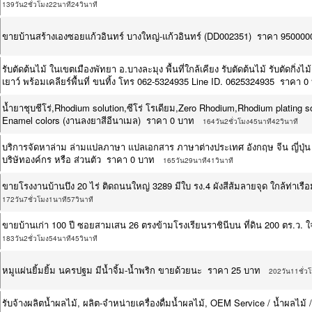
139วัน2ชั่วโมง22นาที24วินาที
ขายบ้านสร้างเองซอยแก้วอินทร์ บางใหญ่-แก้วอินทร์ (DD002351) ราคา 950000
รับตัดต้นไม้ ในเขตเมืองพัทยา อ.บางละมุง พื้นที่ใกล้เคียง รับตัดต้นไม้ รับตัดกิ่
เยาว์ พร้อมเคลียร์พื้นที่ ขนทิ้ง โทร 062-5324935 Line ID. 0625324935 ราคา 0
น้ำยาชุบชีโร่,Rhodium solution,ซีโร่ โรเดียม,Zero Rhodium,Rhodium plating s
Enamel colors (งานลงยาสีอีนาเมล) ราคา 0 บาท
164วัน2ชั่วโมง45นาที42วินาที
บริการจัดหาล่าม ล่ามแปลภาษา แปลเอกสาร ภาษาต่างประเทศ อังกฤษ จีน ญี่ปุ่
บริษัทองค์กร หรือ ส่วนตัว ราคา 0 บาท
165วัน29นาที41วินาที
ขายโรงงานบ้านบึง 20 ไร่ ติดถนนใหญ่ 3289 มีใบ รง.4 ผังสีส้มลายจุด ใกล้ท่า
172วัน7ชั่วโมง1นาที57วินาที
ขายบ้านเก่า 100 ปี ซอยสามเสน 26 ตรงข้ามโรงเรียนราชินีบน ที่ดิน 200 ตร.ว
183วัน2ชั่วโมง54นาที45วินาที
หมูแผ่นยิ้มยิ้ม นครปฐม มีน้ำจิ้ม-น้ำพริก ขายด้วยนะ ราคา 25 บาท
202วัน11ชั่ว
รับจ้างผลิตน้ำผลไม้, ผลิต-จำหน่ายเครื่องดื่มน้ำผลไม้, OEM Service / น้ำผลไม้