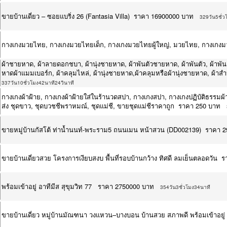
ขายบ้านเดี่ยว – ซอยแบริ่ง 26 (Fantasia Villa) ราคา 16900000 บาท
329วัน5ชั่ว
กางเกงมวยไทย, กางเกงมวยไทยเด็ก, กางเกงมวยไทยผู้ใหญ่, มวยไทย, กางเกง
ผ้าชายหาด, ผ้าลายดอกชบา, ผ้านุ่งชายหาด, ผ้าพันตัวชายหาด, ผ้าพันตัว, ผ้าพัน
หาดผ้าแมมเบอร์ก, ผ้าคลุมไหล่, ผ้านุ่งชายหาด,ผ้าคลุมหรือผ้านุ่งชายหาด, ผ้าส
337วัน10ชั่วโมง42นาที24วินาที
กางเกงผ้าฝ้าย, กางเกงผ้าฝ้ายใส่ในร้านวดสปา, กางเกงสปา, กางเกงปฏิบัติธรรมผ้าฝ
ส่ง ชุดขาว, ชุดบวชชีพราหมณ์, ชุดแม่ชี, ขายชุดแม่ชีราคาถูก ราคา 250 บาท
ขายหมู่บ้านกัสโต้​ ท่าน้ำนนท์-พระราม5 ถนนเมน หน้าสวน (DD002139) ราคา 
ขายบ้านเดี่ยวสวย โครงการเงียบสงบ พื้นที่รอบบ้านกว้าง ทิศดี ลมเย็นตลอดวัน
พร้อมเข้าอยู่ อาทีมีส สุขุมวิท 77 ราคา 2750000 บาท
354วัน3ชั่วโมง34นาที
ขายบ้านเดี่ยว หมู่บ้านมัณฑนา วงแหวน–บางบอน บ้านสวย สภาพดี พร้อมเข้าอยู