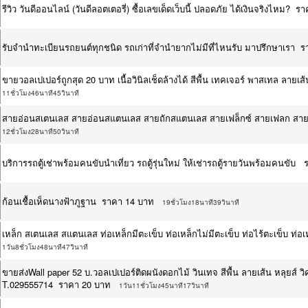
รีวิว วันดีออนไลน์ (วันดีลอตเตอรี่) ซื้อเลขเด็ดเว็บนี้ ปลอดภัย ได้เงินจริงไหม? 
รับจำนำทะเบียนรถยนต์ทุกชนิด รถเก่าที่จำนำยากไม่มีที่ไหนรับ มาปรึกษาเรา 
ขายวอลเปเปอร์ถูกสุด 20 บาท เนื้อวินิลเช็ดล้างได้ สีพื้น เทคเจอร์ พาสเทล ล
11ชั่วโมง46นาที45วินาที
สายอ่อนสเตนเลส สายอ่อนสแตนเลส สายถักสแตนเลส สายเฟล็กซ์ สายเฟลก สา
12ชั่วโมง28นาที50วินาที
บริการรถตู้เช่าพร้อมคนขับนำเที่ยว รถตู้รุ่นใหม่ ให้เช่ารถตู้รายวันพร้อมคนขั
ก้อนเชื้อเห็ดนางฟ้าภูฐาน ราคา 14 บาท
19ชั่วโมง18นาที39วินาที
เหล็ก สเตนเลส สแตนเลส ท่อเหล็กมีตะเข็บ ท่อเหล็กไม่มีตะเข็บ ท่อไร้ตะเข็บ ท
1วัน8ชั่วโมง48นาที47วินาที
ขายส่งWall paper 52 บ.วอลเปเปอร์ติดผนังดอกไม้ วินเทจ สีพื้น ลายเส้น หลุยส์ วิค
T.029555714 ราคา 20 บาท
1วัน11ชั่วโมง45นาที17วินาที