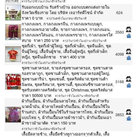
410วัน12ชั่วโมง13นาที16วินาที
รับออกเเบบบ้าน รับสร้างบ้าน ออกเเบบตกเเต่งภายใน
จังหวัดเชียงราย โดย บริษัท เจอาร์ทดีไซน์ จำกัด
624
ราคา 0 บาท
412วัน8ชั่วโมง19นาที2วินาที
กางเกงแพร, กางเกงแพรจีน, กางเกงแพรแบบผูก,
กางเกงแพรเอวยางยืด, ขายกางเกงแพร, กางเกงนอน,
3560
กางเกงแพรใส่นอน, กางเกงแพรขายาว, กางเกงแพรใส่
สบาย ราคา 250 บาท
412วัน13ชั่วโมง21นาที22วินาที
ชุดกี่เพ้า, ชุดกี่เพ้าผู้ใหญ่, ชุดกี่เพ้าเด็ก, ชุดจีนเด็ก, ชุด
จีนผู้ใหญ่, เสื้อจีนผู้ชาย, เสื้อจีนผู้หญิง, ชุดกี่เพ้าเด็ก
4098
หญิง, ชุดจีนเด็กชาย ราคา 400 บาท
419วัน11ชั่วโมง57นาที58วินาที
ชุดซานตาครอส, ขายส่งชุดซานตาครอส, ชุดซานตาค
รอสราคาถูก, ชุดซานต้าเด็ก, ชุดซานตาครอสผู้ใหญ่,
ชุดซานตารีน่า, ชุดแซนดี้, ชุดคริสต์มาส,ชุดซานต้า
3188
Santa, ชุดคริสมาส, ชุดซานตี้, ชุดแฟนซีซานตาครอส,
ชุดรับเทศกาลคริสต์มาส, ชุด Christmas,ชุดคริสต์มาส
ราคา 50500 บาท
419วัน11ชั่วโมง57นาที59วินาที
ผ้ากันเปื้อน, ผ้ากันเปื้อนลายไทย, ผ้ากันเปื้อนสำหรับ
นวดน้ำมัน, ผ้าลายไทยผ้ากันเปื้อน, ผ้ากันเปื้อนใช้ใน
ร้านสปา, ผ้ากันเปื้อนใช้ในร้านอาหารไทย, ผ้ากันเปื้อน
3853
แบบไทย ๆ, ผ้ากันเปื้อนลายผ้าขาวม้า, ผ้ากันเปือนเอา
ผ้าขาวม้ามาตัด ราคา 150 บาท
419วัน11ชั่วโมง58นาที24วินาที
เสื้อยืดลายช้าง, เสื้อยืดช้างหูกางออกจากตัวเสื้อ, เสื้อ