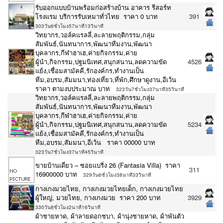
รับออกแบบบ้านพร้อมก่อสร้างบ้าน อาคาร รีสอร์ท
โรงแรม บริการรับเหมาทั่วไทย ราคา 0 บาท
391
303วัน6ชั่วโมง57นาที13วินาที
วิทยากร,วอล์คแรลลี่,ละลายพฤติกรรม,กลุ่ม
สัมพันธ์,นันทนาการ,พัฒนาทีมงาน,พัฒนา
บุคลากร,กีฬาฮาเฮ,ค่ายกิจกรรม,ค่าย
ผู้นำ,กิจกรรม,ปฐมนิเทศ,สนุกสนาน,ลดความขัด
4526
แย้ง,เชื่อมสามัคคี,รักองค์กร,ทำงานเป็น
ทีม,อบรม,สัมมนา,ท่องเที่ยว,ที่พัก,ศึกษาดูงาน,อีเว้น
ราคา ตามงบประมาณ บาท
323วัน7ชั่วโมง37นาที35วินาที
วิทยากร,วอล์คแรลลี่,ละลายพฤติกรรม,กลุ่ม
สัมพันธ์,นันทนาการ,พัฒนาทีมงาน,พัฒนา
บุคลากร,กีฬาฮาเฮ,ค่ายกิจกรรม,ค่าย
ผู้นำ,กิจกรรม,ปฐมนิเทศ,สนุกสนาน,ลดความขัด
5234
แย้ง,เชื่อมสามัคคี,รักองค์กร,ทำงานเป็น
ทีม,อบรม,สัมมนา,อีเว้น ราคา 00000 บาท
323วัน7ชั่วโมง37นาที45วินาที
ขายบ้านเดี่ยว – ซอยแบริ่ง 26 (Fantasia Villa) ราคา
311
16900000 บาท
329วัน6ชั่วโมง38นาที33วินาที
กางเกงมวยไทย, กางเกงมวยไทยเด็ก, กางเกงมวยไทย
ผู้ใหญ่, มวยไทย, กางเกงมวย ราคา 200 บาท
3929
330วัน8ชั่วโมง2นาที16วินาที
ผ้าชายหาด, ผ้าลายดอกชบา, ผ้านุ่งชายหาด, ผ้าพันตัว