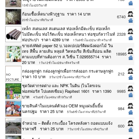
15ชั่วโมง20วินาที
ก้อนเชื้อเห็ดนางฟ้าภูฐาน ราคา 14 บาท
6740
20ชั่วโมง2นาที6วินาที
เหล็ก สเตนเลส สแตนเลส ท่อเหล็กมีตะเข็บ ท่อเหล็ก
ไม่มีตะเข็บ ท่อไร้ตะเข็บ ท่อเหล็กหนา ท่อชุบกัลวาไนท์
2328
ท่อประปา ราคา 4289 บาท
1วัน9ชั่วโมง32นาที14วินาที
ขายส่งWall paper 52 บ.วอลเปเปอร์ติดผนังดอกไม้ วิน
เทจ สีพื้น ลายเส้น หลุยส์ วิคทอเรีย สีเข้มสีอ่อน ผลิต
18985
ตามแบบที่ท่านต้องการ ส.วีเซิ่น T.029555714 ราคา
20 บาท
1วัน12ชั่วโมง28นาที44วินาที
กล่องลูกฟูก กล่องลูกฟูกเพื่อการส่งออก กระดาษลูกฟูก
212
ราคา 10 บาท
3วัน12ชั่วโมง44นาที27วินาที
ชุดวัดค่ากรดด่าง และ NPK ในดิน (ไนโตรเจน
ฟอสฟอรัส โปแตสเซียม) Rapitest 1601 ราคา 1390
9985
บาท
4วัน6ชั่วโมง49นาที19วินาที
ขายสินค้าในแบลนด์ตัวเอง OEM หมูแผ่นยิ้มยิ้ม
984
นครปฐม ราคา 25 บาท
5วัน6ชั่วโมง14นาที25วินาที
จำหน่าย – ติดตั้ง กระเบื้อง โครงหลังคา ถอดแบบแจ้ง
600
ราคาฟรี ราคา 25 บาท
7วัน10ชั่วโมง59นาที42วินาที