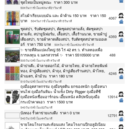
ชุดไทยเป็นหมู่คณะ ราคา 300 บาท
504วัน11ชั่วโมง40นาที21วินาที
สไบผ้าเรียบแบบมัน และ ผ้าด้าน 150 บาท ราคา 150
4067
บาท
504วัน11ชั่วโมง42นาที15วินาที
ชุดสปา, รับตัดชุดสปา, ตัดชุดสปาตามสั่ง, ตัดชุดสปา
ตามสั่ง, สปายูนิฟอร์ม, เสื้อสปา, เสื้อร้านนวด, ขายผ้าปู
4369
เตียงสปา, ขายผ้าคาดเตียงสปา, รับตัดชุดสปาตามออเด
อร์ ราคา 750 บาท
504วัน11ชั่วโมง43นาที1วินาที
✨ ขายที่ดินแปลงใหญ่ 55 ไร่ 42 ตร.ว. ทำเลทองเพื่อ
การลงทุน จ.นครสวรรค์ ✨ ราคา 55105000 บาท
488
505วัน13ชั่วโมง1นาที14วินาที
ผ้าปาเต๊ะ, ผ้าลายดอกไม้, ผ้าลายไทย, ผ้าลายไทยพิมพ์
ทอง, ผ้าปูเตียงสปา, ผ้าถุง, ผ้าปูเตียงร้านสปา, ผ้าไทย,
4246
ผ้าเมตร, ผ้าม้วน ราคา 180 บาท
510วัน12ชั่วโมง37นาที21วินาที
ถุงมืออุตสาหกรรม ถุงมือขุดดิน ยกของหนัก ถุงมือหนา
ทนไฟ ถุงมือกันหิมะ น้ำเเข็ง Dirty Rigger ถุงมือทีซี
ถุงมือหนังเชื่อมอาร์กอน เอี๊ยมหนัง คลิปหนีบถุงมือ
13914
กระเป๋าคาดเอว ราคา 1500 บาท
540วัน15ชั่วโมง32วินาที
บังทอง รั้วตาข่ายแรงดึง ราคา 0 บาท
12791
540วัน15ชั่วโมง44วินาที
ขายโคมโรงงานสะท้อนแสง โคมโรงงานปีกอลูมิเนียม