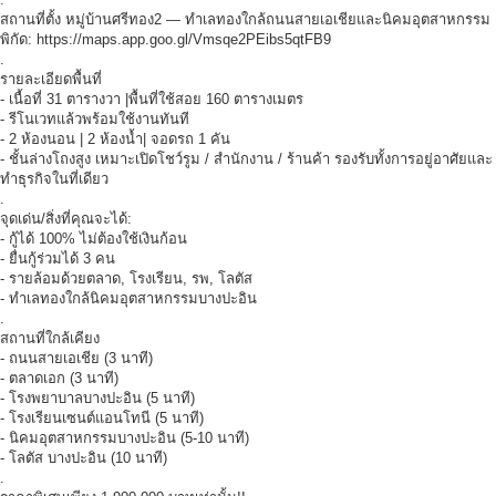
สถานที่ตั้ง หมู่บ้านศรีทอง2 — ทำเลทองใกล้ถนนสายเอเชียและนิคมอุตสาหกรรม
พิกัด: https://maps.app.goo.gl/Vmsqe2PEibs5qtFB9
.
รายละเอียดพื้นที่
- เนื้อที่ 31 ตารางวา |พื้นที่ใช้สอย 160 ตารางเมตร
- รีโนเวทแล้วพร้อมใช้งานทันที
- 2 ห้องนอน | 2 ห้องน้ำ| จอดรถ 1 คัน
- ชั้นล่างโถงสูง เหมาะเปิดโชว์รูม / สำนักงาน / ร้านค้า รองรับทั้งการอยู่อาศัยและ
ทำธุรกิจในที่เดียว
.
จุดเด่น/สิ่งที่คุณจะได้:
- กู้ได้ 100% ไม่ต้องใช้เงินก้อน
- ยื่นกู้ร่วมได้ 3 คน
- รายล้อมด้วยตลาด, โรงเรียน, รพ, โลตัส
- ทำเลทองใกล้นิคมอุตสาหกรรมบางปะอิน
.
สถานที่ใกล้เคียง
- ถนนสายเอเชีย (3 นาที)
- ตลาดเอก (3 นาที)
- โรงพยาบาลบางปะอิน (5 นาที)
- โรงเรียนเซนต์แอนโทนี (5 นาที)
- นิคมอุตสาหกรรมบางปะอิน (5-10 นาที)
- โลตัส บางปะอิน (10 นาที)
.