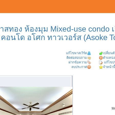
าสทอง ห้องมุม Mixed-use condo เลี
คอนโด อโศก ทาวเวอร์ส (Asoke Tow
แก้ไขพาสเวิร์ด
เปลี่ยน
ติดต่อสอบถาม
ตำแหน่ง
ฝากข้อความ
แก้ไขป
ลบประกาศ
จำหน้านี
M