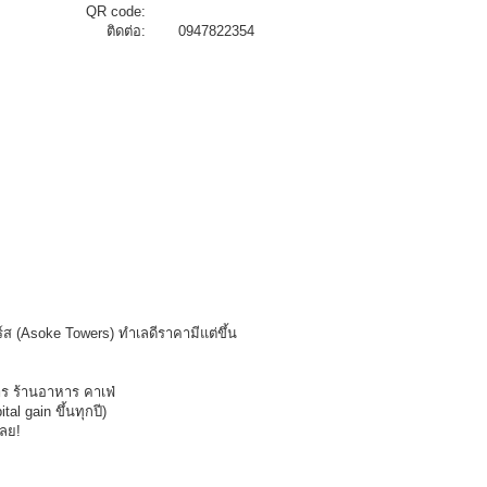
QR code:
ติดต่อ:
0947822354
ส (Asoke Towers) ทำเลดีราคามีแต่ขึ้น
าร ร้านอาหาร คาเฟ่
l gain ขึ้นทุกปี)
เลย!