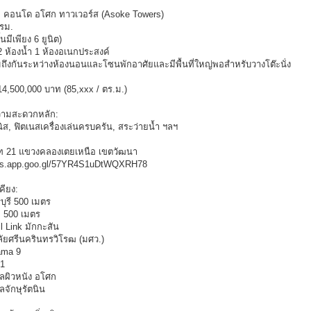
: คอนโด อโศก ทาวเวอร์ส (Asoke Towers)
ตรม.
ั้นมีเพียง 6 ยูนิต)
 ห้องน้ำ 1 ห้องอเนกประสงค์
อมถึงกันระหว่างห้องนอนและโซนพักอาศัยและมีพื้นที่ใหญ่พอสำหรับวางโต๊ะนั่ง
4,500,000 บาท (85,xxx / ตร.ม.)
วามสะดวกหลัก:
ส, ฟิตเนสเครื่องเล่นครบครัน, สระว่ายน้ำ ฯลฯ
ขุมวิท 21 แขวงคลองเตยเหนือ เขตวัฒนา
ps.app.goo.gl/57YR4S1uDtWQXRH78
คียง:
ุรี 500 เมตร
 500 เมตร
il Link มักกะสัน
ลัยศรีนครินทรวิโรฒ (มศว.)
ama 9
21
ลผิวหนัง อโศก
จักษุรัตนิน