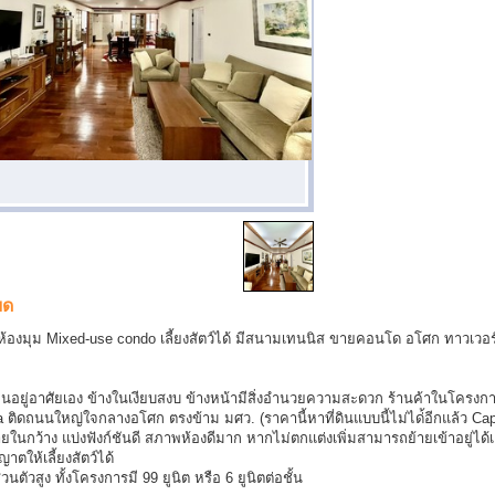
ยด
องมุม Mixed-use condo เลี้ยงสัตว์ได้ มีสนามเทนนิส ขายคอนโด อโศก ทาวเวอร์
นอยู่อาศัยเอง ข้างในเงียบสงบ ข้างหน้ามีสิ่งอำนวยความสะดวก ร้านค้าในโครงก
a ติดถนนใหญ่ใจกลางอโศก ตรงข้าม มศว. (ราคานี้หาที่ดินแบบนี้ไม่ได่้อีกแล้ว Capita
ายในกว้าง แบ่งฟังก์ชันดี สภาพห้องดีมาก หากไม่ตกแต่งเพิ่มสามารถย้ายเข้าอยู่ได้
ตให้เลี้ยงสัตว์ได้
วนตัวสูง ทั้งโครงการมี 99 ยูนิต หรือ 6 ยูนิตต่อชั้น