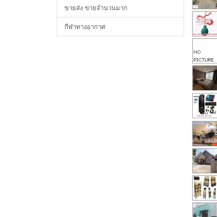
ขายส่ง ขายจำนวนมาก
กีฬาทางอากาศ