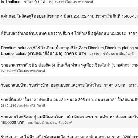
in Thailand ราคา 0 บาท
208วัน11ชั่วโมง24นาที11วินาที
แผ่นคอมโพสิตอลูไทยบอนด์ขนาด 4 มิล(1.25ม.x2.44ม.)ราคาเริ่มต้นที่ 1,400-
ที่ดินเปล่าอำเภอด่านขุนทด นครราชสีมา 4 ไร่ทำเลดี อยู่ติดถนน นม.3012 ราคา
Rhodium solution,ซีโร่ โรเดียม,น้ำยาชุบชีโร่,Zero Rhodium,Rhodium plating s
Enamel colors (งานลงยาสีอีนาเมล) ราคา 0 บาท
254วัน11ชั่วโมง27นาที52วินาที
ขายอาคารพาณิชย์ 2 ห้องติด (4 ชั้นครึ่ง) ทำเล “คูเมืองเชียงใหม่” (ขายต่ำกว
275วัน22ชั่วโมง43นาที34วินาที
รับออกเเบบบ้าน รับสร้างบ้าน ออกเเบบตกเเต่งภายในทั่วไทย ราคา 0 บาท
278วัน
ขายที่ดินเปล่าในราคาประเมิน ถมแล้ว ขนาด 305 ตรว. ถนนร่มเกล้า ใกล้สนามบ
281วัน23ชั่วโมง44นาที31วินาที
ขายคอนโดพร้อมอยู่ ลุมพินีคอนโดทาวน์ บดินทรเดชา–รามคำแหง ห้องตกแต่งใหม่ท
1550000 บาท
287วัน22ชั่วโมง21นาที29วินาที
รับซ่อมเตาอบไฟฟ้า แก๊ส ซ่อมเตาแก๊ส ซ่อมเตาทอด ซ่อมเตาย่าง ราคา 3200 บา