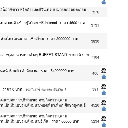
าร สีอีพ็อกซี่ขาว หรือดำ และสีวินเทจ สามารถถอดประกอบ
7376
มาแต่ตัวเข้าอยู่ได้เลย ฟรี internet ราคา 4600 บาท
3731
ใกล้ห้างโพรเมนนาดา เชียงใหม่ ราคา 3900000 บาท
3830
กใช้จัดวางชุดอาหารแบบต่างๆ BUFFET STAND ราคา 0 บาท
7104
นหน้าร้านค้า สำนักงาน ราคา 54000000 บาท
406
ทย ราคา 0 บาท
391
303วัน17ชั่วโมง15นาที22วินาที
พัฒนาบุคลากร,กีฬาฮาเฮ,ค่ายกิจกรรม,ค่าย
เป็นทีม,อบรม,สัมมนา,ท่องเที่ยว,ที่พัก,ศึกษาดูงาน,อี
4526
พัฒนาบุคลากร,กีฬาฮาเฮ,ค่ายกิจกรรม,ค่าย
ำงานเป็นทีม,อบรม,สัมมนา,อีเว้น ราคา 00000 บาท
5234