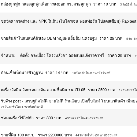
กล่องลูกฟูก กล่องลูกฟูกเพื่อการส่งออก กระดาษลูกฟูก ราคา 10 บาท
3วัน23ชั่วโ
ชุดวัดค่ากรดด่าง และ NPK ในดิน (ไนโตรเจน ฟอสฟอรัส โปแตสเซียม) Rapites
ขายสินค้าในแบลนด์ตัวเอง OEM หมูแผ่นยิ้มยิ้ม นครปฐม ราคา 25 บาท
5วัน16ช
จำหน่าย – ติดตั้ง กระเบื้อง โครงหลังคา ถอดแบบแจ้งราคาฟรี ราคา 25 บาท
7
ก้อนเชื้อเห็ดนางฟ้าภูฐาน ราคา 14 บาท
10วัน6ชั่วโมง16นาที1วินาที
เครื่องวัดดิน วัดกรดด่างดิน ความชื้นดิน รุ่น ZD-05 ราคา 2590 บาท
12วัน12ชั่วโ
รับจ้าง post - เศรษฐกิจไม่ดี ขายไม่ดี ร้านเงียบ เปิดเว็บใหม่ โฆษณาสินค้า เ
21วัน12ชั่วโมง47นาที38วินาที
ซ่อมเครื่องใช้ไฟฟ้า ราคา 300 บาท
43วัน22ชั่วโมง4นาที9วินาที
ขายที่ดิน 108 ตร.ว. ราคา 2200000 บาท
44วัน18ชั่วโมง31นาที56วินาที