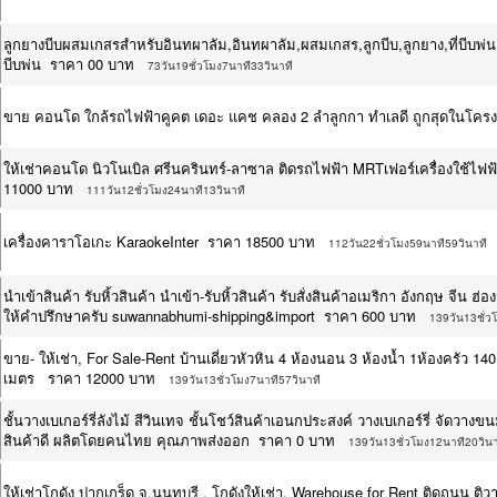
ลูกยางบีบผสมเกสรสำหรับอินทผาลัม,อินทผาลัม,ผสมเกสร,ลูกบีบ,ลูกยาง,ที่บีบพ่น,ยา
บีบพ่น ราคา 00 บาท
73วัน19ชั่วโมง7นาที33วินาที
ขาย คอนโด ใกล้รถไฟฟ้าคูคต เดอะ แคช คลอง 2 ลำลูกกา ทำเลดี ถูกสุดในโค
ให้เช่าคอนโด นิวโนเบิล ศรีนครินทร์-ลาซาล ติดรถไฟฟ้า MRTเฟอร์เครื่องใช้ไฟฟ
11000 บาท
111วัน12ชั่วโมง24นาที13วินาที
เครื่องคาราโอเกะ KaraokeInter ราคา 18500 บาท
112วัน22ชั่วโมง59นาที59วินาที
นำเข้าสินค้า รับหิ้วสินค้า นำเข้า-รับหิ้วสินค้า รับสั่งสินค้าอเมริกา อังกฤษ จีน ฮ่
ให้คำปรึกษาครับ suwannabhumi-shipping&import ราคา 600 บาท
139วัน13ชั่ว
ขาย- ให้เช่า, For Sale-Rent บ้านเดี่ยวหัวหิน 4 ห้องนอน 3 ห้องน้ำ 1ห้องครัว 1
เมตร ราคา 12000 บาท
139วัน13ชั่วโมง7นาที57วินาที
ชั้นวางเบเกอร์รี่ลังไม้ สีวินเทจ ชั้นโชว์สินค้าเอนกประสงค์ วางเบเกอร์รี่ จัดว
สินค้าดี ผลิตโดยคนไทย คุณภาพส่งออก ราคา 0 บาท
139วัน13ชั่วโมง12นาที20วินา
ให้เช่าโกดัง ปากเกร็ด จ.นนทบุรี , โกดังให้เช่า, Warehouse for Rent ติดถนน 