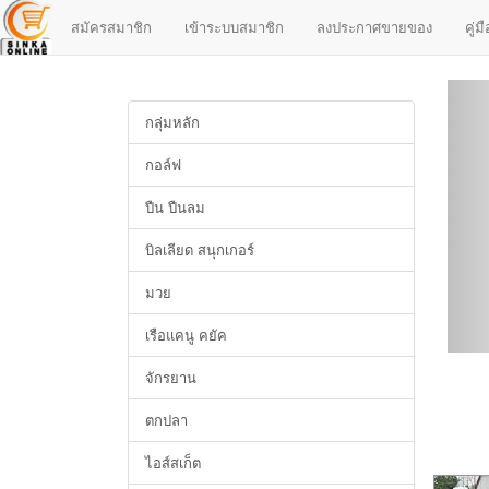
สมัครสมาชิก
เข้าระบบสมาชิก
ลงประกาศขายของ
คู่
กลุ่มหลัก
กอล์ฟ
ปืน ปืนลม
บิลเลียด สนุกเกอร์
มวย
เรือแคนู คยัค
จักรยาน
ตกปลา
ไอส์สเก็ต