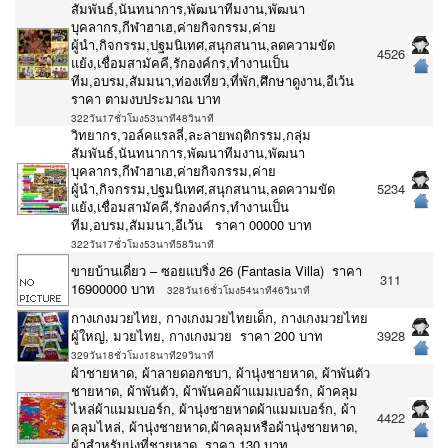
สัมพันธ์,นันทนาการ,พัฒนาทีมงาน,พัฒนา
บุคลากร,กีฬาฮาเฮ,ค่ายกิจกรรม,ค่าย
ผู้นำ,กิจกรรม,ปฐมนิเทศ,สนุกสนาน,ลดความขัด
4526
แย้ง,เชื่อมสามัคคี,รักองค์กร,ทำงานเป็น
ทีม,อบรม,สัมมนา,ท่องเที่ยว,ที่พัก,ศึกษาดูงาน,อีเว้น
ราคา ตามงบประมาณ บาท
322วัน17ชั่วโมง53นาที48วินาที
วิทยากร,วอล์คแรลลี่,ละลายพฤติกรรม,กลุ่ม
สัมพันธ์,นันทนาการ,พัฒนาทีมงาน,พัฒนา
บุคลากร,กีฬาฮาเฮ,ค่ายกิจกรรม,ค่าย
ผู้นำ,กิจกรรม,ปฐมนิเทศ,สนุกสนาน,ลดความขัด
5234
แย้ง,เชื่อมสามัคคี,รักองค์กร,ทำงานเป็น
ทีม,อบรม,สัมมนา,อีเว้น ราคา 00000 บาท
322วัน17ชั่วโมง53นาที58วินาที
ขายบ้านเดี่ยว – ซอยแบริ่ง 26 (Fantasia Villa) ราคา
311
16900000 บาท
328วัน16ชั่วโมง54นาที46วินาที
กางเกงมวยไทย, กางเกงมวยไทยเด็ก, กางเกงมวยไทย
ผู้ใหญ่, มวยไทย, กางเกงมวย ราคา 200 บาท
3928
329วัน18ชั่วโมง18นาที29วินาที
ผ้าชายหาด, ผ้าลายดอกชบา, ผ้านุ่งชายหาด, ผ้าพันตัว
ชายหาด, ผ้าพันตัว, ผ้าพันคอผ้าแมมเบอร์ก, ผ้าคลุม
ไหล่ผ้าแมมเบอร์ก, ผ้านุ่งชายหาดผ้าแมมเบอร์ก, ผ้า
4422
คลุมไหล่, ผ้านุ่งชายหาด,ผ้าคลุมหรือผ้านุ่งชายหาด,
ผ้าสำหรับนุ่งที่ชายหาด ราคา 130 บาท