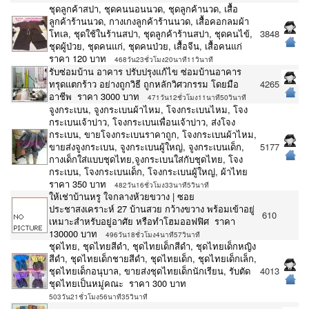
ชุดลูกค้าสปา, ชุดคนนอนนวด, ชุดลูกค้านวด, เสื้อ
ลูกค้าร้านนวด, กางเกงลูกค้าร้านนวด, เสื้อคอกลมผ้า
โทเล, ชุดใช้ในร้านสปา, ชุดลูกค้าร้านสปา, ชุดคนไข้,
3848
ชุดผู้ป่วย, ชุดคนแก่, ชุดคนป่วย, เสื้อจีน, เสื้อคนแก่
ราคา 120 บาท
468วัน23ชั่วโมง20นาที11วินาที
รับซ่อมบ้าน อาคาร ปรับปรุงแก้ไข ซ่อมบ้านอาคาร
ทรุดแตกร้าว อย่างถูกวิธี ถูกหลักวิศวกรรม โดยมือ
4265
อาชีพ ราคา 3000 บาท
471วัน12ชั่วโมง11นาที50วินาที
จูงกระเบน, จูงกระเบนผ้าไหม, โจงกระเบนไหม, โจง
กระเบนเจ้าบ่าว, โจงกระเบนเพื่อนเจ้าบ่าว, ส่งโจง
กระเบน, ขายโจงกระเบนราคาถูก, โจงกระเบนผ้าไหม,
ขายส่งจูงกระเบน, จูงกระเบนผู้ใหญ่, จูงกระเบนเด็ก,
5177
กางเด็กใส่แบบชุดไทย,จูงกระเบนใส่กับชุดไทย, โจง
กระเบน, โจงกระเบนเด็ก, โจงกระเบนผู้ใหญ่, ผ้าไทย
ราคา 350 บาท
482วัน16ชั่วโมง33นาที5วินาที
ให้เช่าบ้านหรู ใจกลางห้วยขวาง | ซอย
ประชาสงเคราะห์ 27 บ้านสวย กว้างขวาง พร้อมเข้าอยู่
610
เหมาะสำหรับอยู่อาศัย หรือทำโฮมออฟฟิศ ราคา
130000 บาท
496วัน18ชั่วโมง4นาที57วินาที
ชุดไทย, ชุดไทยสีดำ, ชุดไทยเด็กสีดำ, ชุดไทยเด็กหญิง
สีดำ, ชุดไทยเด็กชายสีดำ, ชุดไทยเด็ก, ชุดไทยเด็กเล็ก,
ชุดไทยเด็กอนุบาล, ขายส่งชุดไทยเด็กนักเรียน, รับตัด
4013
ชุดไทยเป็นหมู่คณะ ราคา 300 บาท
503วัน21ชั่วโมง56นาที35วินาที