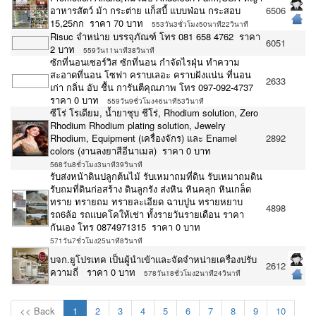
อาหารสัตว์ ม้า กระต่าย แก็สบี้ แบบฟ่อน กระสอบ
6506
15,25กก ราคา 70 บาท
553วัน3ชั่วโมง50นาที22วินาที
Risuc จำหน่าย บรรจุภัณฑ์ โทร 081 658 4762 ราคา
6051
2 บาท
559วัน11นาที38วินาที
ซักที่นอนเซอร์วิส ซักที่นอน กำจัดไรฝุ่น ทำความ
สะอาดที่นอน โซฟา คราบเลอะ คราบฝังแน่น‎ ที่นอน
2633
เก่า กลิ่น อับ ชื้น การันตีคุณภาพ โทร 097-092-4737
ราคา 0 บาท
559วัน9ชั่วโมง46นาที53วินาที
ซีโร่ โรเดียม, น้ำยาชุบ ชีโร่, Rhodium solution, Zero
Rhodium Rhodium plating solution, Jewelry
Rhodium, Equipment (เครื่องจักร) และ Enamel
2892
colors (งานลงยาสีอีนาเมล) ราคา 0 บาท
568วัน8ชั่วโมง3นาที39วินาที
รับส่งหน้าดินปลูกต้นไม้ รับเหมาถมที่ดิน รับเหมาถมดิน
รับถมที่ดินก่อสร้าง ดินลูกรัง ส่งหิน หินคลุก หินเกล็ด
ทราย ทรายถม ทรายละเอียด ฉาบปูน ทรายหยาบ
4898
รถ6ล้อ รถแบคโคให้เช่า ทั้งรายวันรายเดือน ราคา
กันเอง โทร 0874971315 ราคา 0 บาท
571วัน7ชั่วโมง25นาที8วินาที
บจก.ยูโปรเทค เป็นผู้นำเข้าและจัดจำหน่ายเครื่องปรับ
2612
ความถี่ ราคา 0 บาท
578วัน18ชั่วโมง2นาที24วินาที
<< Back
1
2
3
4
5
6
7
8
9
10