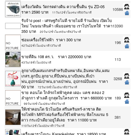
เครื่องวัดดิน วัดกรดด่างดิน ความชื้นดิน รุ่น ZD-05
10586
ราคา 2590 บาท
11วัน12ชั่วโมง4นาที50วินาที
รับจ้าง post - เศรษฐกิจไม่ดี ขายไม่ดี ร้านเงียบ เปิดเว็บ
ใหม่ โฆษณาสินค้า เพิ่มยอดขาย เราโปรโมทให้ ราคา
13390
350 บาท
20วัน12ชั่วโมง45นาที42วินาที
ซ่อมเครื่องใช้ไฟฟ้า ราคา 300 บาท
196
42วัน22ชั่วโมง2นาที13วินาที
ขายที่ดิน 108 ตร.ว. ราคา 2200000 บาท
113
43วัน18ชั่วโมง30นาที
ลูกยางบีบผสมเกสรสำหรับอินทผาลัม,อินทผาลัม,ผสม
เกสร,ลูกบีบ,ลูกยาง,ที่บีบพ่น,ยางบีบพ่น,ที่เป่า
3268
พ่น,อุปกรณ์เป่าพ่น,ยางเป่าพ่น, อุปกรณ์บีบพ่น ราคา
00 บาท
72วัน19ชั่วโมง5นาที37วินาที
ขาย คอนโด ใกล้รถไฟฟ้าคูคต เดอะ แคช คลอง 2
ลำลูกกา ทำเลดี ถูกสุดในโครงการ ราคา 660000 บาท
189
99วัน16ชั่วโมง26นาที40วินาที
ให้เช่าคอนโด นิวโนเบิล ศรีนครินทร์-ลาซาล ติด
รถไฟฟ้า MRTเฟอร์เครื่องใช้ไฟฟ้าครบ ฟีลโรงแรม 5
381
ดาว กระเป๋าเดียวอยู่ได้เลย ราคา 11000 บาท
110วัน12ชั่วโมง22นาที17วินาที
เครื่องคาราโอเกะ KaraokeInter ราคา 18500 บาท