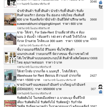
3046
111วัน22ชั่วโมง58นาที3วินาที
นำเข้าสินค้า รับหิ้วสินค้า นำเข้า-รับหิ้วสินค้า รับสั่ง
สินค้าอเมริกา อังกฤษ จีน ฮ่องกง กลับไทย เริ่มต้นที่
600 บาท รับเคลียร์ภาษีนำเข้า ยินดีให้คำปรึกษาครับ
3668
suwannabhumi-shipping&import ราคา 600 บาท
138วัน13ชั่วโมง2นาที38วินาที
ขาย- ให้เช่า, For Sale-Rent บ้านเดี่ยวหัวหิน 4 ห้อง
นอน 3 ห้องน้ำ 1ห้องครัว 140 ตรว ทำเลดี ใกล้วังไกล
4000
กังวล บ้านสวย ใกล้ทะเล 300 เมตร ราคา 12000 บาท
138วัน13ชั่วโมง6นาที1วินาที
ชั้นวางเบเกอร์รี่ลังไม้ สีวินเทจ ชั้นโชว์สินค้า
เอนกประสงค์ วางเบเกอร์รี่ จัดวางขนม ชั้นวางขวดไวท์
โต๊ะโชว์สินค้าแบบถอดประกอบได้ สินค้าดี ผลิตโดยคน
10668
ไทย คุณภาพส่งออก ราคา 0 บาท
138วัน13ชั่วโมง10นาที24วินาที
ให้เช่าโกดัง ปากเกร็ด จ.นนทบุรี , โกดังให้เช่า,
Warehouse for Rent ติดถนน ติวานนท์ ปากเกร็ด
2427
ราคา 15000 บาท
138วัน13ชั่วโมง22นาที4วินาที
ขายบ้านสร้างเองซอยแก้วอินทร์ บางใหญ่-แก้วอินทร์
(DD002351) ราคา 9500000 บาท
307
154วัน20ชั่วโมง10นาที30วินาที
รับตัดต้นไม้ ในเขตเมืองพัทยา อ.บางละมุง พื้นที่ใกล้
เคียง รับตัดต้นไม้ รับตัดกิ่งไม้ รับตัดหญ้า รับกำจัด
วัชพืช รับฉีดยาฆ่าหญ้า ในราคาย่อมเยาว์ พร้อมเคลียร์
3587