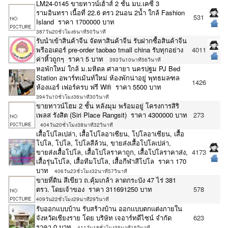
LM24-0145 ขายทาวน์เฮ้าส์ 2 ชั้น มบ.เคซี 3
รามอินทรา เนื้อที่ 22.6 ตรว 2นอน 2น้ำ ใกล้ Fashion
531
Island ราคา 1700000 บาท
387วัน20ชั่วโมง6นาที50วินาที
รับนำเข้าสินค้าจีน จัดหาสินค้าจีน รับฝากซื้อสินค้าจีน
พรีออเดอร์ pre-order taobao tmall china รับทุกอย่าง
4011
ค่าหิ้วถูกๆ ราคา 5 บาท
393วัน10นาที56วินาที
หอพักใหม่ ใกล้ ม.มหิดล ศาลายา นครปฐม PJ Bed
Station อพาร์ทเม้นท์ใหม่ ห้องพักน่าอยู่ พุทธมลฑล
1426
ห้องแอร์ เฟอร์ครบ ฟรี Wifi ราคา 5500 บาท
394วัน10ชั่วโมง36นาที30วินาที
ขายทาวน์โฮม 2 ชั้น หลังมุม พร้อมอยู่ โครงการสิริ
เพลส รังสิต (Siri Place Rangsit) ราคา 4300000 บาท
273
404วัน20ชั่วโมง38นาที32วินาที
เสื้อโปโลเปล่า, เสื้อโปโลอาเซียน, โปโลอาเซียน, เสื้อ
โปโล, โปโล, โปโลสีล้วน, ขายส่งเสื้อโปโลเปล่า,
ขายส่งเสื้อโปโล, เสื้อโปโลราคาถูก, เสื้อโปโลราคาส่ง,
4173
เสื้อรุ่นโปโล, เสื้อทีมโปโล, เสื้อกีฬาสีโปโล ราคา 170
บาท
406วัน23ชั่วโมง32นาที57วินาที
ขายที่ดิน สีเขียว ถ.คุ้มเกล้า ลาดกระบัง 47 ไร่ 381
ตรว. โดยเจ้าของ ราคา 311691250 บาท
578
409วัน22ชั่วโมง29นาที29วินาที
รับออกเเบบบ้าน รับสร้างบ้าน ออกเเบบตกเเต่งภายใน
จังหวัดเชียงราย โดย บริษัท เจอาร์ทดีไซน์ จำกัด
623
ราคา 0 บาท
411วัน18ชั่วโมง35นาที15วินาที