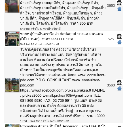
ผ้าถุงสำเร็จรูปแบบผูกสีดำ, ผ้าถุงแบบสำเร็จรูปสีดำ,
3652
ผ้าถุงสำเร็จรูปแบบพันตัวสีดำ, ผ้าถุงสำเร็จรูป, ผ้าถุงเย็บ
สำเร็จ, ขายผ้าถุงสำเร็จรูป, ผ้าถุงแบบมีสายผูก, ผ้าถุง
ปาเต๊ะสีดำ, ผ้าถุงภาคใต้สีดำ, ผ้าปาเต๊ะดำ, ผ้าถุงดำ,
ปาเต๊ะดำ, โสล่งดำ, ผ้าโสล่งดำ ราคา 300 บาท
548วัน17ชั่วโมง37นาที48วินาที
ขายหมู่บ้านอินทราวิลล่า กัลปพฤกษ์-บางแค ถนนเมน
(DD001946) ราคา 2290000 บาท
525
548วัน18ชั่วโมง1นาที46วินาที
รับควบคุมงานก่อสร้าง ตรวจงาน วิศวกรที่ปรึกษา
บริหารงานก่อสร้าง ออกแบบ จัดหาผู้รับเหมา บริหาร
งานโดย ทีมงานสถาปนิกและวิศวกรมืออาชีพ รับ
ควบคุมงานก่อสร้าง ทุกประเภท งานได้มาตราฐานไม่
เสียหาย ไม่เป็นภาระผูกพัน ประหยัดและควบคุมงบ
ประมาณได้มากกว่าแน่นนอน ติดต่อ www. consultant-
pdc.com P.D.C. CONSULTANT www. consultant-
pdc.com
3563
https://www.facebook.com/pruksa.pruksa.9 ID-LINE
: pruksa3000 E-mail:pruksa108@gmail.com TEL.
081-869-5580 FAX. 02-726-5911 รูปแบบที่ ประหยัด
และประสบความสำเร็จ ด้วยผลงานกว่า 30 แห่ง
=ตัวอย่าง= ไม่ว่างานเล็กหรือใหญ่ - งานควบคุมงาน
ก่อสร้างทุกประเภท - งานวิศวกรที่ปรึกษา ราคา 3000
บาท
549วัน13ชั่วโมง45นาที3วินาที
Promotion Alfalfa,ทิมโมธี Anderson Farm,USA หญ้า