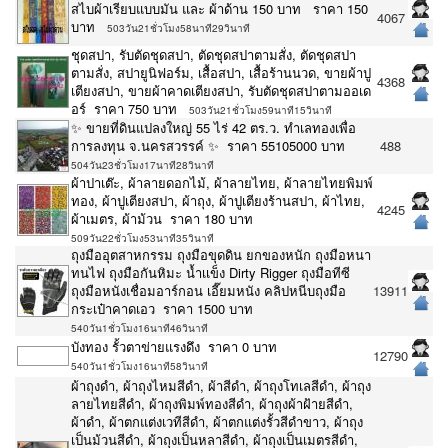
สไบผ้าเรียบแบบมัน และ ผ้าด้าน 150 บาท ราคา 150
4067
บาท
503วัน21ชั่วโมง58นาที29วินาที
ชุดสปา, รับตัดชุดสปา, ตัดชุดสปาตามสั่ง, ตัดชุดสปา
ตามสั่ง, สปายูนิฟอร์ม, เสื้อสปา, เสื้อร้านนวด, ขายผ้าปู
4368
เตียงสปา, ขายผ้าคาดเตียงสปา, รับตัดชุดสปาตามออเด
อร์ ราคา 750 บาท
503วัน21ชั่วโมง59นาที15วินาที
✨ ขายที่ดินแปลงใหญ่ 55 ไร่ 42 ตร.ว. ทำเลทองเพื่อ
การลงทุน จ.นครสวรรค์ ✨ ราคา 55105000 บาท
488
504วัน23ชั่วโมง17นาที28วินาที
ผ้าปาเต๊ะ, ผ้าลายดอกไม้, ผ้าลายไทย, ผ้าลายไทยพิมพ์
ทอง, ผ้าปูเตียงสปา, ผ้าถุง, ผ้าปูเตียงร้านสปา, ผ้าไทย,
4245
ผ้าเมตร, ผ้าม้วน ราคา 180 บาท
509วัน22ชั่วโมง53นาที35วินาที
ถุงมืออุตสาหกรรม ถุงมือขุดดิน ยกของหนัก ถุงมือหนา
ทนไฟ ถุงมือกันหิมะ น้ำเเข็ง Dirty Rigger ถุงมือทีซี
ถุงมือหนังเชื่อมอาร์กอน เอี๊ยมหนัง คลิปหนีบถุงมือ
13911
กระเป๋าคาดเอว ราคา 1500 บาท
540วัน1ชั่วโมง16นาที46วินาที
บังทอง รั้วตาข่ายแรงดึง ราคา 0 บาท
12790
540วัน1ชั่วโมง16นาที58วินาที
ผ้าถุงดำ, ผ้าถุงไหมสีดำ, ผ้าสีดำ, ผ้าถุงโทเลสีดำ, ผ้าถุง
ลายไทยสีดำ, ผ้าถุงพิมพ์ทองสีดำ, ผ้าถุงผ้าฝ้ายสีดำ,
ผ้าดำ, ผ้าตกแต่งเวทีสีดำ, ผ้าตกแต่งรั้วสีดำขาว, ผ้าถุง
เป็นม้วนสีดำ, ผ้าถุงเป็นหลาสีดำ, ผ้าถุงเป็นเมตรสีดำ,