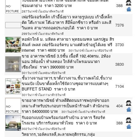
ซ่อมเตาย่าง ราคา 3200 บาท
388
287วัน14ชั่วโมง3นาที44วินาที
เฟอร์นิเจอร์เหล็ก เก้าอี้นั่งยาว หลายรูปแบบ เก้าอี้เหล็ก
ดัด โต๊ะกาแฟ โต๊ะอาหาร สีอีพ็อกซี่ขาว หรือดำ และสี
7376
วินเทจ สามารถถอดประกอบได้ ราคา 0 บาท
299วัน14ชั่วโมง16นาที4วินาที
หอพักใกล้ ม. มหิดล ศาลายา พุทธมณฑล นครปฐม สิร
สัณห์ เพลส เฟอร์นิเจอร์ครบ มาแต่ตัวเข้าอยู่ได้เลย ฟรี
3730
internet ราคา 4600 บาท
301วัน10ชั่วโมง41นาที20วินาที
ขาย อาคารพาณิชย์ 3.5ชั้น เนื้อที่ 192.40ตรม. 2ห้อง
นอน 3ห้องน้ำ ทำเลทอง ใกล้ห้างโพรเมนนาดา
3830
เชียงใหม่ ราคา 3900000 บาท
301วัน10ชั่วโมง46นาที26วินาที
ชั้นวางจานอาหาร,ขาตั้งวางจาน,ชั้นวางผลไม้,ชั้นวาง
ขนมปัง เป็นขาตั้งเหล็กใช้จัดวางชุดอาหารแบบต่างๆ
7104
BUFFET STAND ราคา 0 บาท
301วัน11ชั่วโมง11นาที15วินาที
ขายอาคารพาณิชย์ ทำเลดีติดถนนราชพฤกษ์ขาออก
เหมาะสำหรับประกอบการเป็นหน้าร้านค้า สำนักงาน
404
ราคา 54000000 บาท
301วัน23ชั่วโมง57นาที45วินาที
รับออกแบบบ้านพร้อมก่อสร้างบ้าน อาคาร รีสอร์ท
โรงแรม บริการรับเหมาทั่วไทย ราคา 0 บาท
388
302วัน17ชั่วโมง13นาที26วินาที
วิทยากร,วอล์คแรลลี่,ละลายพฤติกรรม,กลุ่ม