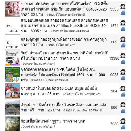
ขายวอลเปเปอร์ถูกสุด 20 บาท เนื้อวินิลเช็ดล้างได้ สีพื้น
เทคเจอร์ พาสเทล ลายเส้น แอปสแท็ค T 0846570726
3335
ราคา 20 บาท
1วัน22ชั่วโมง34นาที16วินาที
สายอ่อนสเตนเลส สายอ่อนสแตนเลส สายถักสแตนเลส
สายเฟล็กซ์ สายเฟลก สายflex FLEXIBLE HOSE 304
1874
ราคา 6395 บาท
2วัน20ชั่วโมง10นาที44วินาที
กล่องลูกฟูก กล่องลูกฟูกเพื่อการส่งออก กระดาษลูกฟูก
209
ราคา 10 บาท
2วัน23ชั่วโมง40วินาที
รับจำนำทะเบียนรถยนต์ทุกชนิด รถเก่าที่จำนำยากไม่มี
ที่ไหนรับ มาปรึกษาเรา ราคา 0 บาท
13380
2วัน23ชั่วโมง1นาที4วินาที
ชุดวัดค่ากรดด่าง และ NPK ในดิน (ไนโตรเจน
ฟอสฟอรัส โปแตสเซียม) Rapitest 1601 ราคา 1390
9985
บาท
3วัน17ชั่วโมง5นาที32วินาที
ขายสินค้าในแบลนด์ตัวเอง OEM หมูแผ่นยิ้มยิ้ม
984
นครปฐม ราคา 25 บาท
4วัน16ชั่วโมง30นาที38วินาที
จำหน่าย – ติดตั้ง กระเบื้อง โครงหลังคา ถอดแบบแจ้ง
596
ราคาฟรี ราคา 25 บาท
6วัน21ชั่วโมง15นาที55วินาที
ก้อนเชื้อเห็ดนางฟ้าภูฐาน ราคา 14 บาท
7030
9วัน6ชั่วโมง14นาที5วินาที