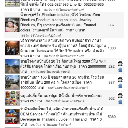
พื้นที่ ขนทิ้ง โทร 062-5324935 Line ID. 0625324935
ราคา 0 บาท
160วัน11ชั่วโมง52นาที59วินาที
น้ำยาชุบชีโร่,Rhodium solution,ซีโร่ โรเดียม,Zero
Rhodium,Rhodium plating solution, Jewelry
Rhodium, Equipment (เครื่องจักร) และ Enamel
337
colors (งานลงยาสีอีนาเมล) ราคา 0 บาท
163วัน13ชั่วโมง45นาที22วินาที
บริการจัดหาล่าม ล่ามแปลภาษา แปลเอกสาร ภาษา
ต่างประเทศ อังกฤษ จีน ญี่ปุ่น เกาหลี โดยผู้ชำนาญงาน
1300
ด้านภาษาโดยเฉพาะ ให้กับบริษัทองค์กร หรือ ส่วนตัว
ราคา 0 บาท
164วัน11ชั่วโมง29นาที21วินาที
ขายโรงงานบ้านบึง 20 ไร่ ติดถนนใหญ่ 3289 มีใบ รง.4
ผังสีส้มลายจุด ใกล้ท่าเรือมาบตาพุด ราคา 250000000
282
บาท
171วัน18ชั่วโมง1นาที37วินาที
ขายบ้านเก่า 100 ปี ซอยสามเสน 26 ตรงข้ามโรงเรียน
ราชินีบน ที่ดิน 200 ตร.ว. ใจกลางเมือง ราคา
337
40000000 บาท
182วัน13ชั่วโมง54นาที25วินาที
หมูแผ่นยิ้มยิ้ม นครปฐม มีน้ำจิ้ม-น้ำพริก ขายด้วยนะ
952
ราคา 25 บาท
201วัน22ชั่วโมง41นาที8วินาที
รับจ้างผลิตน้ำผลไม้, ผลิต-จำหน่ายเครื่องดื่มน้ำผลไม้,
OEM Service / น้ำผลไม้ / ตัวแทนจำหน่ายน้ำผลไม้
5369
Beverage in Thailand / Juice in Thailand ราคา 0
บาท
207วัน11ชั่วโมง22นาที15วินาที