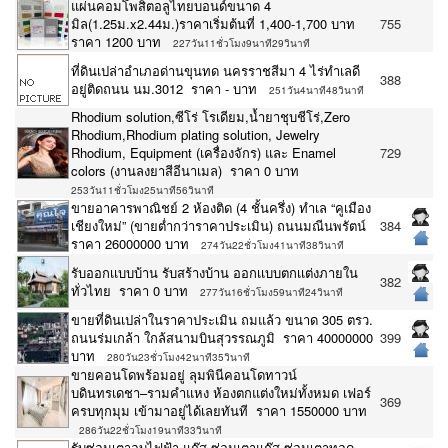
แผ่นคอมโพสิตอลูไทยบอนด์ขนาด 4
มิล(1.25ม.x2.44ม.)ราคาเริ่มต้นที่ 1,400-1,700 บาท
755
ราคา 1200 บาท
227วัน11ชั่วโมง9นาที29วินาที
ที่ดินเปล่าอำเภอด่านขุนทด นครราชสีมา 4 ไร่ทำเลดี
388
อยู่ติดถนน นม.3012 ราคา - บาท
251วัน4นาที48วินาที
Rhodium solution,ซีโร่ โรเดียม,น้ำยาชุบชีโร่,Zero
Rhodium,Rhodium plating solution, Jewelry
Rhodium, Equipment (เครื่องจักร) และ Enamel
729
colors (งานลงยาสีอีนาเมล) ราคา 0 บาท
253วัน11ชั่วโมง25นาที56วินาที
ขายอาคารพาณิชย์ 2 ห้องติด (4 ชั้นครึ่ง) ทำเล “คูเมือง
เชียงใหม่” (ขายต่ำกว่าราคาประเมิน) ถนนมณีนพรัตน์
384
ราคา 26000000 บาท
274วัน22ชั่วโมง41นาที38วินาที
รับออกเเบบบ้าน รับสร้างบ้าน ออกเเบบตกเเต่งภายใน
382
ทั่วไทย ราคา 0 บาท
277วัน16ชั่วโมง59นาที24วินาที
ขายที่ดินเปล่าในราคาประเมิน ถมแล้ว ขนาด 305 ตรว.
ถนนร่มเกล้า ใกล้สนามบินสุวรรณภูมิ ราคา 40000000
399
บาท
280วัน23ชั่วโมง42นาที35วินาที
ขายคอนโดพร้อมอยู่ ลุมพินีคอนโดทาวน์
บดินทรเดชา–รามคำแหง ห้องตกแต่งใหม่ทั้งหมด เฟอร์
369
ครบทุกมุม เข้ามาอยู่ได้เลยทันที ราคา 1550000 บาท
286วัน22ชั่วโมง19นาที33วินาที
รับซ่อมเตาอบไฟฟ้า แก๊ส ซ่อมเตาแก๊ส ซ่อมเตาทอด