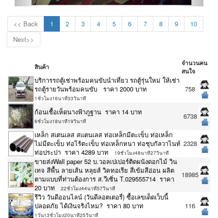
<< Back
1
2
3
4
5
6
7
8
9
10
Next>>
จำนวนคน
สินค้า
สนใจ
บริการรถตู้เช่าพร้อมคนขับนำเที่ยว รถตู้รุ่นใหม่ ให้เช่า
รถตู้รายวันพร้อมคนขับ ราคา 2000 บาท
758
1ชั่วโมง16นาที33วินาที
ก้อนเชื้อเห็ดนางฟ้าภูฐาน ราคา 14 บาท
6738
6ชั่วโมง18นาที19วินาที
เหล็ก สเตนเลส สแตนเลส ท่อเหล็กมีตะเข็บ ท่อเหล็ก
ไม่มีตะเข็บ ท่อไร้ตะเข็บ ท่อเหล็กหนา ท่อชุบกัลวาไนท์
2328
ท่อประปา ราคา 4289 บาท
19ชั่วโมง48นาที27วินาที
ขายส่งWall paper 52 บ.วอลเปเปอร์ติดผนังดอกไม้ วิน
เทจ สีพื้น ลายเส้น หลุยส์ วิคทอเรีย สีเข้มสีอ่อน ผลิต
18985
ตามแบบที่ท่านต้องการ ส.วีเซิ่น T.029555714 ราคา
20 บาท
22ชั่วโมง44นาที57วินาที
รีวิว วันดีออนไลน์ (วันดีลอตเตอรี่) ซื้อเลขเด็ดเว็บนี้
ปลอดภัย ได้เงินจริงไหม? ราคา 80 บาท
116
1วัน13ชั่วโมง20นาที25วินาที