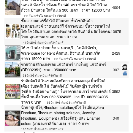
นอน 3 ห้องน้ำ 1ห้องครัว 140 ตรว ทำเลดี ใกล้วังไกล
4004
กังวล บ้านสวย ใกล้ทะเล 300 เมตร ราคา 12000 บาท
141วัน20ชั่วโมง36นาที11วินาที
ชั้นวางเบเกอร์รี่ลังไม้ สีวินเทจ ชั้นโชว์สินค้า
เอนกประสงค์ วางเบเกอร์รี่ จัดวางขนม ชั้นวางขวดไวท์
โต๊ะโชว์สินค้าแบบถอดประกอบได้ สินค้าดี ผลิตโดยคน
10675
ไทย คุณภาพส่งออก ราคา 0 บาท
141วัน20ชั่วโมง40นาที34วินาที
ให้เช่าโกดัง ปากเกร็ด จ.นนทบุรี , โกดังให้เช่า,
Warehouse for Rent ติดถนน ติวานนท์ ปากเกร็ด
2429
ราคา 15000 บาท
141วัน20ชั่วโมง52นาที14วินาที
ขายบ้านสร้างเองซอยแก้วอินทร์ บางใหญ่-แก้วอินทร์
(DD002351) ราคา 9500000 บาท
307
158วัน3ชั่วโมง40นาที40วินาที
รับตัดต้นไม้ ในเขตเมืองพัทยา อ.บางละมุง พื้นที่ใกล้
เคียง รับตัดต้นไม้ รับตัดกิ่งไม้ รับตัดหญ้า รับกำจัด
วัชพืช รับฉีดยาฆ่าหญ้า ในราคาย่อมเยาว์ พร้อมเคลียร์
3592
พื้นที่ ขนทิ้ง โทร 062-5324935 Line ID. 0625324935
ราคา 0 บาท
163วัน19ชั่วโมง23นาที9วินาที
น้ำยาชุบชีโร่,Rhodium solution,ซีโร่ โรเดียม,Zero
Rhodium,Rhodium plating solution, Jewelry
Rhodium, Equipment (เครื่องจักร) และ Enamel
340
colors (งานลงยาสีอีนาเมล) ราคา 0 บาท
166วัน21ชั่วโมง15นาที32วินาที