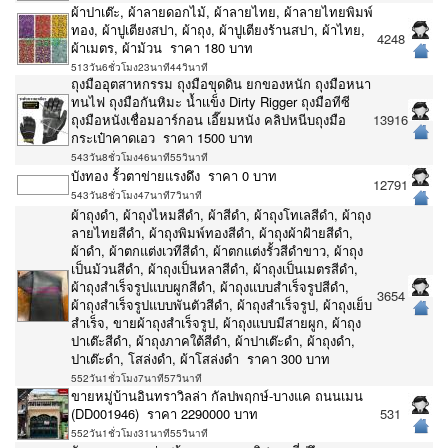
ผ้าปาเต๊ะ, ผ้าลายดอกไม้, ผ้าลายไทย, ผ้าลายไทยพิมพ์
ทอง, ผ้าปูเตียงสปา, ผ้าถุง, ผ้าปูเตียงร้านสปา, ผ้าไทย,
4248
ผ้าเมตร, ผ้าม้วน ราคา 180 บาท
513วัน6ชั่วโมง23นาที44วินาที
ถุงมืออุตสาหกรรม ถุงมือขุดดิน ยกของหนัก ถุงมือหนา
ทนไฟ ถุงมือกันหิมะ น้ำเเข็ง Dirty Rigger ถุงมือทีซี
ถุงมือหนังเชื่อมอาร์กอน เอี๊ยมหนัง คลิปหนีบถุงมือ
13916
กระเป๋าคาดเอว ราคา 1500 บาท
543วัน8ชั่วโมง46นาที55วินาที
บังทอง รั้วตาข่ายแรงดึง ราคา 0 บาท
12791
543วัน8ชั่วโมง47นาที7วินาที
ผ้าถุงดำ, ผ้าถุงไหมสีดำ, ผ้าสีดำ, ผ้าถุงโทเลสีดำ, ผ้าถุง
ลายไทยสีดำ, ผ้าถุงพิมพ์ทองสีดำ, ผ้าถุงผ้าฝ้ายสีดำ,
ผ้าดำ, ผ้าตกแต่งเวทีสีดำ, ผ้าตกแต่งรั้วสีดำขาว, ผ้าถุง
เป็นม้วนสีดำ, ผ้าถุงเป็นหลาสีดำ, ผ้าถุงเป็นเมตรสีดำ,
ผ้าถุงสำเร็จรูปแบบผูกสีดำ, ผ้าถุงแบบสำเร็จรูปสีดำ,
3654
ผ้าถุงสำเร็จรูปแบบพันตัวสีดำ, ผ้าถุงสำเร็จรูป, ผ้าถุงเย็บ
สำเร็จ, ขายผ้าถุงสำเร็จรูป, ผ้าถุงแบบมีสายผูก, ผ้าถุง
ปาเต๊ะสีดำ, ผ้าถุงภาคใต้สีดำ, ผ้าปาเต๊ะดำ, ผ้าถุงดำ,
ปาเต๊ะดำ, โสล่งดำ, ผ้าโสล่งดำ ราคา 300 บาท
552วัน1ชั่วโมง7นาที57วินาที
ขายหมู่บ้านอินทราวิลล่า กัลปพฤกษ์-บางแค ถนนเมน
(DD001946) ราคา 2290000 บาท
531
552วัน1ชั่วโมง31นาที55วินาที