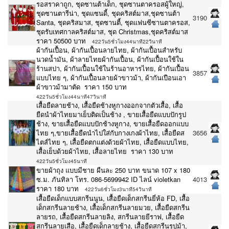
รอสราคาถูก, ชุดซานต้าเด็ก, ชุดซานตาครอสผู้ใหญ่,
ชุดซานตารีน่า, ชุดแซนดี้, ชุดคริสต์มาส,ชุดซานต้า
3190
Santa, ชุดคริสมาส, ชุดซานตี้, ชุดแฟนซีซานตาครอส,
ชุดรับเทศกาลคริสต์มาส, ชุด Christmas,ชุดคริสต์มาส
ราคา 50500 บาท
422วัน5ชั่วโมง44นาที22วินาที
ผ้ากันเปื้อน, ผ้ากันเปื้อนลายไทย, ผ้ากันเปื้อนสำหรับ
นวดน้ำมัน, ผ้าลายไทยผ้ากันเปื้อน, ผ้ากันเปื้อนใช้ใน
ร้านสปา, ผ้ากันเปื้อนใช้ในร้านอาหารไทย, ผ้ากันเปื้อน
3857
แบบไทย ๆ, ผ้ากันเปื้อนลายผ้าขาวม้า, ผ้ากันเปือนเอา
ผ้าขาวม้ามาตัด ราคา 150 บาท
422วัน5ชั่วโมง44นาที47วินาที
เสื้อยืดลายช้าง, เสื้อยืดช้างหูกางออกจากตัวเสื้อ, เสื้อ
ยืดนำผ้าไทยมาเย็บติดเป็นช้าง , ขายเสื้อยืดแบบปักรูป
ช้าง, ขายเสื้อยืดแบบปักช้างหูกาง, ขายเสื้อยืดออกแบบ
ไทย ๆ,ขายเสื้อยืดนำไปใส่กับกางเกงผ้าไทย, เสื้อยืดส
3656
ไตส์ไทย ๆ, เสื้อยืดตกแต่งด้วยผ้าไทย, เสื้อยืดแบบไทย,
เสื้อเย็บด้วยผ้าไทย, เสื้อลายไทย ราคา 130 บาท
422วัน5ชั่วโมง45นาที
ขายผ้าถุง แบบมีชาย ผืนละ 250 บาท ขนาด 107 x 180
ซ.ม. ภันทิลา โทร. 086-5699942 ID ไลน์ violetkan
4013
ราคา 180 บาท
422วัน6ชั่วโมง3นาที54วินาที
เสื้อยืดเด็กแบบสกรีนนูน, เสื้อยืดเด็กสกรีนยี่ห้อ FD, เสื้อ
เด็กสกรีนลายช้าง, เสื้อเด็กสกรีนลายมวย, เสื้อยืดสกรีน
ลายรถ, เสื้อยืดสกรีนลายลิง, สกรีนลายยีราฟ, เสื้อยืด
สกรีนลายเสือ, เสื้อยืดเด็กลายช้าง, เสื้อยืดสกรีนรูปม้า,