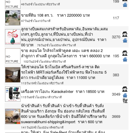
199
46วัน5ชั่วโมง32นาที23วินาที
ขายที่ดิน 108 ตร.ว. ราคา 2200000 บาท
117
47วัน2ชั่วโมง10วินาที
ลูกยางบีบผสมเกสรสำหรับอินทผาลัม,อินทผาลัม,ผสม
เกสร,ลูกบีบ,ลูกยาง,ที่บีบพ่น,ยางบีบพ่น,ที่เป่า
3270
พ่น,อุปกรณ์เป่าพ่น,ยางเป่าพ่น, อุปกรณ์บีบพ่น ราคา
00 บาท
76วัน2ชั่วโมง35นาที47วินาที
ขาย คอนโด ใกล้รถไฟฟ้าคูคต เดอะ แคช คลอง 2
ลำลูกกา ทำเลดี ถูกสุดในโครงการ ราคา 660000 บาท
195
102วัน23ชั่วโมง56นาที50วินาที
ให้เช่าคอนโด นิวโนเบิล ศรีนครินทร์-ลาซาล ติด
รถไฟฟ้า MRTเฟอร์เครื่องใช้ไฟฟ้าครบ ฟีลโรงแรม 5
383
ดาว กระเป๋าเดียวอยู่ได้เลย ราคา 11000 บาท
113วัน19ชั่วโมง52นาที27วินาที
เครื่องคาราโอเกะ KaraokeInter ราคา 18500 บาท
3049
115วัน6ชั่วโมง28นาที13วินาที
นำเข้าสินค้า รับหิ้วสินค้า นำเข้า-รับหิ้วสินค้า รับสั่ง
สินค้าอเมริกา อังกฤษ จีน ฮ่องกง กลับไทย เริ่มต้นที่
600 บาท รับเคลียร์ภาษีนำเข้า ยินดีให้คำปรึกษาครับ
3669
suwannabhumi-shipping&import ราคา 600 บาท
141วัน20ชั่วโมง32นาที48วินาที
ขาย- ให้เช่า, For Sale-Rent บ้านเดี่ยวหัวหิน 4 ห้อง