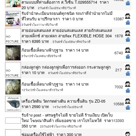
ตามแบบที่ท่านต้องการ ส.วีเซิ่น T.029555714 ราคา
20 บาท
2วัน6ชั่วโมง25นาที57วินาที
รับจำนำทะเบียนรถยนต์ทุกชนิด รถเก่าที่จำนำยากไม่มี
ที่ไหนรับ มาปรึกษาเรา ราคา 0 บาท
13387
3วัน6ชั่วโมง11นาที2วินาที
สายอ่อนสเตนเลส สายอ่อนสแตนเลส สายถักสแตนเลส
สายเฟล็กซ์ สายเฟลก สายflex FLEXIBLE HOSE 304
1878
ราคา 6395 บาท
3วัน6ชั่วโมง58นาที40วินาที
ก้อนเชื้อเห็ดนางฟ้าภูฐาน ราคา 14 บาท
6740
3วัน13ชั่วโมง48นาที29วินาที
กล่องลูกฟูก กล่องลูกฟูกเพื่อการส่งออก กระดาษลูกฟูก
217
ราคา 10 บาท
6วัน6ชั่วโมง30นาที50วินาที
ก้อนเชื้อเห็ดนางฟ้าภูฐาน ราคา 14 บาท
7032
12วัน13ชั่วโมง44นาที15วินาที
เครื่องวัดดิน วัดกรดด่างดิน ความชื้นดิน รุ่น ZD-05
10588
ราคา 2590 บาท
14วัน19ชั่วโมง35นาที
รับจ้าง post - เศรษฐกิจไม่ดี ขายไม่ดี ร้านเงียบ เปิดเว็บ
ใหม่ โฆษณาสินค้า เพิ่มยอดขาย เราโปรโมทให้ ราคา
13393
350 บาท
23วัน20ชั่วโมง15นาที52วินาที
ซ่อมเครื่องใช้ไฟฟ้า ราคา 300 บาท