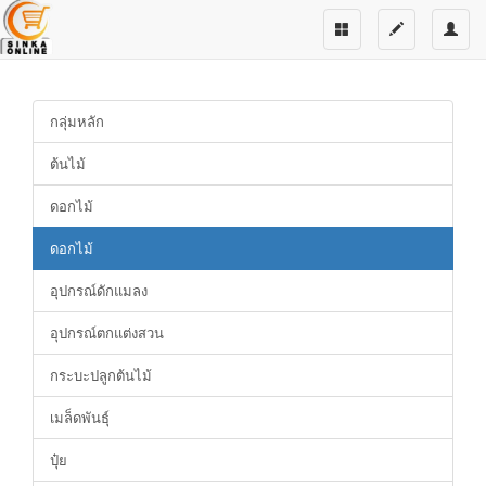
กลุ่มหลัก
ต้นไม้
ดอกไม้
ดอกไม้
อุปกรณ์ดักแมลง
อุปกรณ์ตกแต่งสวน
กระบะปลูกต้นไม้
เมล็ดพันธุ์
ปุ๋ย