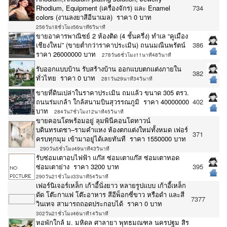
Rhodium, Equipment (เครื่องจักร) และ Enamel
734
colors (งานลงยาสีอีนาเมล) ราคา 0 บาท
256วัน18ชั่วโมง56นาที6วินาที
ขายอาคารพาณิชย์ 2 ห้องติด (4 ชั้นครึ่ง) ทำเล “คูเมือง
เชียงใหม่” (ขายต่ำกว่าราคาประเมิน) ถนนมณีนพรัตน์
386
ราคา 26000000 บาท
278วัน6ชั่วโมง11นาที48วินาที
รับออกเเบบบ้าน รับสร้างบ้าน ออกเเบบตกเเต่งภายใน
382
ทั่วไทย ราคา 0 บาท
281วัน29นาที34วินาที
ขายที่ดินเปล่าในราคาประเมิน ถมแล้ว ขนาด 305 ตรว.
ถนนร่มเกล้า ใกล้สนามบินสุวรรณภูมิ ราคา 40000000
402
บาท
284วัน7ชั่วโมง12นาที45วินาที
ขายคอนโดพร้อมอยู่ ลุมพินีคอนโดทาวน์
บดินทรเดชา–รามคำแหง ห้องตกแต่งใหม่ทั้งหมด เฟอร์
371
ครบทุกมุม เข้ามาอยู่ได้เลยทันที ราคา 1550000 บาท
290วัน5ชั่วโมง49นาที43วินาที
รับซ่อมเตาอบไฟฟ้า แก๊ส ซ่อมเตาแก๊ส ซ่อมเตาทอด
ซ่อมเตาย่าง ราคา 3200 บาท
395
290วัน21ชั่วโมง33นาที54วินาที
เฟอร์นิเจอร์เหล็ก เก้าอี้นั่งยาว หลายรูปแบบ เก้าอี้เหล็ก
ดัด โต๊ะกาแฟ โต๊ะอาหาร สีอีพ็อกซี่ขาว หรือดำ และสี
7377
วินเทจ สามารถถอดประกอบได้ ราคา 0 บาท
302วัน21ชั่วโมง46นาที14วินาที
หอพักใกล้ ม. มหิดล ศาลายา พุทธมณฑล นครปฐม สิร