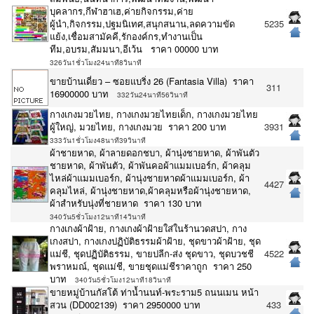
บุคลากร,กีฬาฮาเฮ,ค่ายกิจกรรม,ค่าย
ผู้นำ,กิจกรรม,ปฐมนิเทศ,สนุกสนาน,ลดความขัด
5235
แย้ง,เชื่อมสามัคคี,รักองค์กร,ทำงานเป็น
ทีม,อบรม,สัมมนา,อีเว้น ราคา 00000 บาท
326วัน1ชั่วโมง24นาที8วินาที
ขายบ้านเดี่ยว – ซอยแบริ่ง 26 (Fantasia Villa) ราคา
311
16900000 บาท
332วัน24นาที56วินาที
กางเกงมวยไทย, กางเกงมวยไทยเด็ก, กางเกงมวยไทย
ผู้ใหญ่, มวยไทย, กางเกงมวย ราคา 200 บาท
3931
333วัน1ชั่วโมง48นาที39วินาที
ผ้าชายหาด, ผ้าลายดอกชบา, ผ้านุ่งชายหาด, ผ้าพันตัว
ชายหาด, ผ้าพันตัว, ผ้าพันคอผ้าแมมเบอร์ก, ผ้าคลุม
ไหล่ผ้าแมมเบอร์ก, ผ้านุ่งชายหาดผ้าแมมเบอร์ก, ผ้า
4427
คลุมไหล่, ผ้านุ่งชายหาด,ผ้าคลุมหรือผ้านุ่งชายหาด,
ผ้าสำหรับนุ่งที่ชายหาด ราคา 130 บาท
340วัน5ชั่วโมง12นาที14วินาที
กางเกงผ้าฝ้าย, กางเกงผ้าฝ้ายใส่ในร้านวดสปา, กาง
เกงสปา, กางเกงปฏิบัติธรรมผ้าฝ้าย, ชุดขาวผ้าฝ้าย, ชุด
แม่ชี, ชุดปฏิบัติธรรม, ขายปลีก-ส่ง ชุดขาว, ชุดบวชชี
4522
พราหมณ์, ชุดแม่ชี, ขายชุดแม่ชีราคาถูก ราคา 250
บาท
340วัน5ชั่วโมง12นาที18วินาที
ขายหมู่บ้านกัสโต้​ ท่าน้ำนนท์-พระราม5 ถนนเมน หน้า
สวน (DD002139) ราคา 2950000 บาท
433