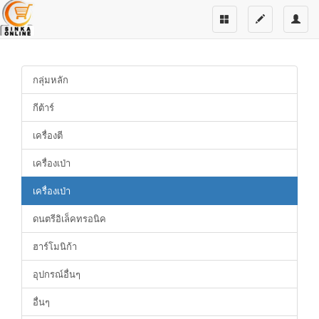
กลุ่มหลัก
กีต้าร์
เครื่องตี
เครื่องเป่า
เครื่องเป่า
ดนตรีอิเล็คทรอนิค
ฮาร์โมนิก้า
อุปกรณ์อื่นๆ
อื่นๆ