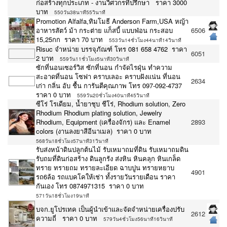
ก่อสร้างทุกประเภท - งานวิศวกรที่ปรึกษา ราคา 3000
บาท
550วัน38นาที55วินาที
Promotion Alfalfa,ทิมโมธี Anderson Farm,USA หญ้า
อาหารสัตว์ ม้า กระต่าย แก็สบี้ แบบฟ่อน กระสอบ
6506
15,25กก ราคา 70 บาท
553วัน14ชั่วโมง44นาที14วินาที
Risuc จำหน่าย บรรจุภัณฑ์ โทร 081 658 4762 ราคา
6051
2 บาท
559วัน11ชั่วโมง5นาที30วินาที
ซักที่นอนเซอร์วิส ซักที่นอน กำจัดไรฝุ่น ทำความ
สะอาดที่นอน โซฟา คราบเลอะ คราบฝังแน่น‎ ที่นอน
2634
เก่า กลิ่น อับ ชื้น การันตีคุณภาพ โทร 097-092-4737
ราคา 0 บาท
559วัน20ชั่วโมง40นาที45วินาที
ซีโร่ โรเดียม, น้ำยาชุบ ชีโร่, Rhodium solution, Zero
Rhodium Rhodium plating solution, Jewelry
Rhodium, Equipment (เครื่องจักร) และ Enamel
2893
colors (งานลงยาสีอีนาเมล) ราคา 0 บาท
568วัน18ชั่วโมง57นาที31วินาที
รับส่งหน้าดินปลูกต้นไม้ รับเหมาถมที่ดิน รับเหมาถมดิน
รับถมที่ดินก่อสร้าง ดินลูกรัง ส่งหิน หินคลุก หินเกล็ด
ทราย ทรายถม ทรายละเอียด ฉาบปูน ทรายหยาบ
4901
รถ6ล้อ รถแบคโคให้เช่า ทั้งรายวันรายเดือน ราคา
กันเอง โทร 0874971315 ราคา 0 บาท
571วัน18ชั่วโมง19นาที
บจก.ยูโปรเทค เป็นผู้นำเข้าและจัดจำหน่ายเครื่องปรับ
2612
ความถี่ ราคา 0 บาท
579วัน4ชั่วโมง56นาที16วินาที