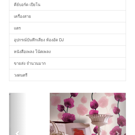
คีย์บอร์ด เปียโน
เครื่องสาย
แตร
อุปกรณ์บันทึกเสียง ห้องอัด DJ
หนังสือเพลง โน้ตเพลง
ขายส่ง จำนวนมาก
วงดนตรี