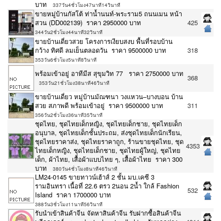
บาท
337วัน4ชั่วโมง47นาที14วินาที
ขายหมู่บ้านกัสโต้​ ท่าน้ำนนท์-พระราม5 ถนนเมน หน้า
สวน (DD002139) ราคา 2950000 บาท
425
344วัน2ชั่วโมง44นาที32วินาที
ขายบ้านเดี่ยวสวย โครงการเงียบสงบ พื้นที่รอบบ้าน
กว้าง ทิศดี ลมเย็นตลอดวัน ราคา 9500000 บาท
318
353วัน6ชั่วโมง5นาที8วินาที
พร้อมเข้าอยู่ อาทีมีส สุขุมวิท 77 ราคา 2750000 บาท
368
353วัน21ชั่วโมง38นาที46วินาที
ขายบ้านเดี่ยว หมู่บ้านมัณฑนา วงแหวน–บางบอน บ้าน
สวย สภาพดี พร้อมเข้าอยู่ ราคา 9500000 บาท
311
356วัน2ชั่วโมง36นาที35วินาที
ชุดไทย, ชุดไทยเด็กหญิง, ชุดไทยเด็กชาย, ชุดไทยเด็ก
อนุบาล, ชุดไทยเด็กชั้นประถม, ส่งชุดไทยเด็กนักเรียน,
ชุดไทยราคาส่ง, ชุดไทยราคาถูก, ร้านขายชุดไทย, ชุด
4353
ไทยเด็กหญิง, ชุดไทยเด็กชาย, ชุดไทยผู้ใหญ่, ชุดไทย
เด็ก, ผ้าไทย, เสื้อผ้าแบบไทย ๆ, เสื้อผ้าไทย ราคา 300
บาท
380วัน4ชั่วโมง8นาที46วินาที
LM24-0145 ขายทาวน์เฮ้าส์ 2 ชั้น มบ.เคซี 3
รามอินทรา เนื้อที่ 22.6 ตรว 2นอน 2น้ำ ใกล้ Fashion
532
Island ราคา 1700000 บาท
388วัน3ชั่วโมง11นาที56วินาที
รับนำเข้าสินค้าจีน จัดหาสินค้าจีน รับฝากซื้อสินค้าจีน