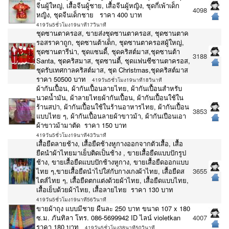
จีนผู้ใหญ่, เสื้อจีนผู้ชาย, เสื้อจีนผู้หญิง, ชุดกี่เพ้าเด็ก
4098
หญิง, ชุดจีนเด็กชาย ราคา 400 บาท
419วัน5ชั่วโมง19นาที17วินาที
ชุดซานตาครอส, ขายส่งชุดซานตาครอส, ชุดซานตาค
รอสราคาถูก, ชุดซานต้าเด็ก, ชุดซานตาครอสผู้ใหญ่,
ชุดซานตารีน่า, ชุดแซนดี้, ชุดคริสต์มาส,ชุดซานต้า
3188
Santa, ชุดคริสมาส, ชุดซานตี้, ชุดแฟนซีซานตาครอส,
ชุดรับเทศกาลคริสต์มาส, ชุด Christmas,ชุดคริสต์มาส
ราคา 50500 บาท
419วัน5ชั่วโมง19นาที18วินาที
ผ้ากันเปื้อน, ผ้ากันเปื้อนลายไทย, ผ้ากันเปื้อนสำหรับ
นวดน้ำมัน, ผ้าลายไทยผ้ากันเปื้อน, ผ้ากันเปื้อนใช้ใน
ร้านสปา, ผ้ากันเปื้อนใช้ในร้านอาหารไทย, ผ้ากันเปื้อน
3853
แบบไทย ๆ, ผ้ากันเปื้อนลายผ้าขาวม้า, ผ้ากันเปือนเอา
ผ้าขาวม้ามาตัด ราคา 150 บาท
419วัน5ชั่วโมง19นาที43วินาที
เสื้อยืดลายช้าง, เสื้อยืดช้างหูกางออกจากตัวเสื้อ, เสื้อ
ยืดนำผ้าไทยมาเย็บติดเป็นช้าง , ขายเสื้อยืดแบบปักรูป
ช้าง, ขายเสื้อยืดแบบปักช้างหูกาง, ขายเสื้อยืดออกแบบ
ไทย ๆ,ขายเสื้อยืดนำไปใส่กับกางเกงผ้าไทย, เสื้อยืดส
3655
ไตส์ไทย ๆ, เสื้อยืดตกแต่งด้วยผ้าไทย, เสื้อยืดแบบไทย,
เสื้อเย็บด้วยผ้าไทย, เสื้อลายไทย ราคา 130 บาท
419วัน5ชั่วโมง19นาที56วินาที
ขายผ้าถุง แบบมีชาย ผืนละ 250 บาท ขนาด 107 x 180
ซ.ม. ภันทิลา โทร. 086-5699942 ID ไลน์ violetkan
4007
ราคา 180 บาท
419วัน5ชั่วโมง38นาที50วินาที