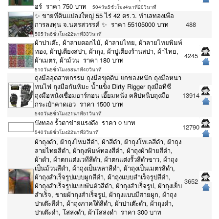
อร์ ราคา 750 บาท
504วัน5ชั่วโมง4นาที20วินาที
✨ ขายที่ดินแปลงใหญ่ 55 ไร่ 42 ตร.ว. ทำเลทองเพื่อ
การลงทุน จ.นครสวรรค์ ✨ ราคา 55105000 บาท
488
505วัน6ชั่วโมง22นาที33วินาที
ผ้าปาเต๊ะ, ผ้าลายดอกไม้, ผ้าลายไทย, ผ้าลายไทยพิมพ์
ทอง, ผ้าปูเตียงสปา, ผ้าถุง, ผ้าปูเตียงร้านสปา, ผ้าไทย,
4245
ผ้าเมตร, ผ้าม้วน ราคา 180 บาท
510วัน5ชั่วโมง58นาที40วินาที
ถุงมืออุตสาหกรรม ถุงมือขุดดิน ยกของหนัก ถุงมือหนา
ทนไฟ ถุงมือกันหิมะ น้ำเเข็ง Dirty Rigger ถุงมือทีซี
ถุงมือหนังเชื่อมอาร์กอน เอี๊ยมหนัง คลิปหนีบถุงมือ
13914
กระเป๋าคาดเอว ราคา 1500 บาท
540วัน8ชั่วโมง21นาที51วินาที
บังทอง รั้วตาข่ายแรงดึง ราคา 0 บาท
12790
540วัน8ชั่วโมง22นาที3วินาที
ผ้าถุงดำ, ผ้าถุงไหมสีดำ, ผ้าสีดำ, ผ้าถุงโทเลสีดำ, ผ้าถุง
ลายไทยสีดำ, ผ้าถุงพิมพ์ทองสีดำ, ผ้าถุงผ้าฝ้ายสีดำ,
ผ้าดำ, ผ้าตกแต่งเวทีสีดำ, ผ้าตกแต่งรั้วสีดำขาว, ผ้าถุง
เป็นม้วนสีดำ, ผ้าถุงเป็นหลาสีดำ, ผ้าถุงเป็นเมตรสีดำ,
ผ้าถุงสำเร็จรูปแบบผูกสีดำ, ผ้าถุงแบบสำเร็จรูปสีดำ,
3652
ผ้าถุงสำเร็จรูปแบบพันตัวสีดำ, ผ้าถุงสำเร็จรูป, ผ้าถุงเย็บ
สำเร็จ, ขายผ้าถุงสำเร็จรูป, ผ้าถุงแบบมีสายผูก, ผ้าถุง
ปาเต๊ะสีดำ, ผ้าถุงภาคใต้สีดำ, ผ้าปาเต๊ะดำ, ผ้าถุงดำ,
ปาเต๊ะดำ, โสล่งดำ, ผ้าโสล่งดำ ราคา 300 บาท