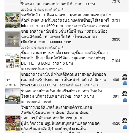
7376
วินเทจ สามารถถอดประกอบได้ ราคา 0 บาท
299วัน21ชั่วโมง21นาที10วินาที
หอพักใกล้ ม. มหิดล ศาลายา พุทธมณฑล นครปฐม สิร
สัณห์ เพลส เฟอร์นิเจอร์ครบ มาแต่ตัวเข้าอยู่ได้เลย ฟรี
3731
internet ราคา 4600 บาท
301วัน17ชั่วโมง46นาที26วินาที
ขาย อาคารพาณิชย์ 3.5ชั้น เนื้อที่ 192.40ตรม. 2ห้อง
นอน 3ห้องน้ำ ทำเลทอง ใกล้ห้างโพรเมนนาดา
3830
เชียงใหม่ ราคา 3900000 บาท
301วัน17ชั่วโมง51นาที32วินาที
ชั้นวางจานอาหาร,ขาตั้งวางจาน,ชั้นวางผลไม้,ชั้นวาง
ขนมปัง เป็นขาตั้งเหล็กใช้จัดวางชุดอาหารแบบต่างๆ
7104
BUFFET STAND ราคา 0 บาท
301วัน18ชั่วโมง16นาที21วินาที
ขายอาคารพาณิชย์ ทำเลดีติดถนนราชพฤกษ์ขาออก
เหมาะสำหรับประกอบการเป็นหน้าร้านค้า สำนักงาน
406
ราคา 54000000 บาท
302วัน7ชั่วโมง2นาที51วินาที
รับออกแบบบ้านพร้อมก่อสร้างบ้าน อาคาร รีสอร์ท
โรงแรม บริการรับเหมาทั่วไทย ราคา 0 บาท
391
303วัน18นาที32วินาที
วิทยากร,วอล์คแรลลี่,ละลายพฤติกรรม,กลุ่ม
สัมพันธ์,นันทนาการ,พัฒนาทีมงาน,พัฒนา
บุคลากร,กีฬาฮาเฮ,ค่ายกิจกรรม,ค่าย
ผู้นำ,กิจกรรม,ปฐมนิเทศ,สนุกสนาน,ลดความขัด
4526
แย้ง,เชื่อมสามัคคี,รักองค์กร,ทำงานเป็น