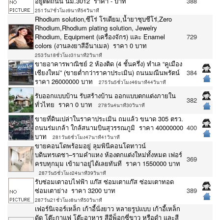
อยู่ติดถนน นม.3012 ราคา - บาท
388
251วัน7ชั่วโมง9นาที54วินาที
Rhodium solution,ซีโร่ โรเดียม,น้ำยาชุบชีโร่,Zero
Rhodium,Rhodium plating solution, Jewelry
Rhodium, Equipment (เครื่องจักร) และ Enamel
729
colors (งานลงยาสีอีนาเมล) ราคา 0 บาท
253วัน18ชั่วโมง31นาที2วินาที
ขายอาคารพาณิชย์ 2 ห้องติด (4 ชั้นครึ่ง) ทำเล “คูเมือง
เชียงใหม่” (ขายต่ำกว่าราคาประเมิน) ถนนมณีนพรัตน์
384
ราคา 26000000 บาท
275วัน5ชั่วโมง46นาที44วินาที
รับออกเเบบบ้าน รับสร้างบ้าน ออกเเบบตกเเต่งภายใน
382
ทั่วไทย ราคา 0 บาท
278วัน4นาที30วินาที
ขายที่ดินเปล่าในราคาประเมิน ถมแล้ว ขนาด 305 ตรว.
ถนนร่มเกล้า ใกล้สนามบินสุวรรณภูมิ ราคา 40000000
400
บาท
281วัน6ชั่วโมง47นาที41วินาที
ขายคอนโดพร้อมอยู่ ลุมพินีคอนโดทาวน์
บดินทรเดชา–รามคำแหง ห้องตกแต่งใหม่ทั้งหมด เฟอร์
369
ครบทุกมุม เข้ามาอยู่ได้เลยทันที ราคา 1550000 บาท
287วัน5ชั่วโมง24นาที39วินาที
รับซ่อมเตาอบไฟฟ้า แก๊ส ซ่อมเตาแก๊ส ซ่อมเตาทอด
ซ่อมเตาย่าง ราคา 3200 บาท
389
287วัน21ชั่วโมง8นาที50วินาที
เฟอร์นิเจอร์เหล็ก เก้าอี้นั่งยาว หลายรูปแบบ เก้าอี้เหล็ก
ดัด โต๊ะกาแฟ โต๊ะอาหาร สีอีพ็อกซี่ขาว หรือดำ และสี