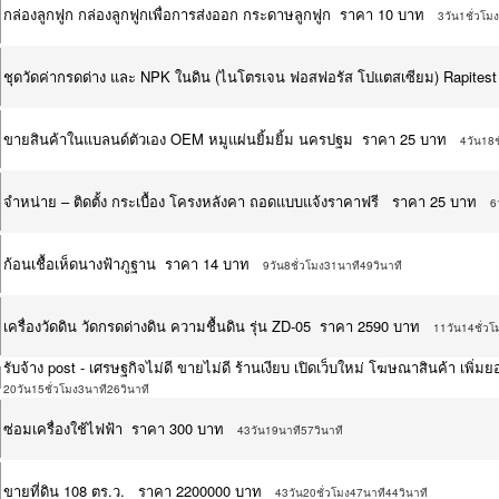
กล่องลูกฟูก กล่องลูกฟูกเพื่อการส่งออก กระดาษลูกฟูก ราคา 10 บาท
3วัน1ชั่วโม
ชุดวัดค่ากรดด่าง และ NPK ในดิน (ไนโตรเจน ฟอสฟอรัส โปแตสเซียม) Rapites
ขายสินค้าในแบลนด์ตัวเอง OEM หมูแผ่นยิ้มยิ้ม นครปฐม ราคา 25 บาท
4วัน18ช
จำหน่าย – ติดตั้ง กระเบื้อง โครงหลังคา ถอดแบบแจ้งราคาฟรี ราคา 25 บาท
6
ก้อนเชื้อเห็ดนางฟ้าภูฐาน ราคา 14 บาท
9วัน8ชั่วโมง31นาที49วินาที
เครื่องวัดดิน วัดกรดด่างดิน ความชื้นดิน รุ่น ZD-05 ราคา 2590 บาท
11วัน14ชั่วโ
รับจ้าง post - เศรษฐกิจไม่ดี ขายไม่ดี ร้านเงียบ เปิดเว็บใหม่ โฆษณาสินค้า เ
20วัน15ชั่วโมง3นาที26วินาที
ซ่อมเครื่องใช้ไฟฟ้า ราคา 300 บาท
43วัน19นาที57วินาที
ขายที่ดิน 108 ตร.ว. ราคา 2200000 บาท
43วัน20ชั่วโมง47นาที44วินาที