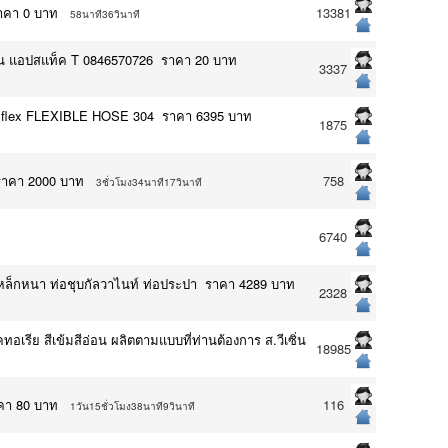
ราคา 0 บาท
13381
58นาที36วินาที
ายเส้น แอปสแท็ค T 0846570726 ราคา 20 บาท
3337
ยflex FLEXIBLE HOSE 304 ราคา 6395 บาท
1875
บ ราคา 2000 บาท
758
3ชั่วโมง34นาที17วินาที
6740
่อเหล็กหนา ท่อชุบกัลวาไนท์ ท่อประปา ราคา 4289 บาท
2328
ทอเรีย สีเข้มสีอ่อน ผลิตตามแบบที่ท่านต้องการ ส.วีเซิ่น
18985
ราคา 80 บาท
116
1วัน15ชั่วโมง38นาที9วินาที