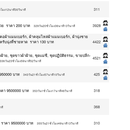
311
วโมง12นาที30วินาที
มวย ราคา 200 บาท
3928
329วัน20ชั่วโมง36นาที13วินาที
คอผ้าแมมเบอร์ก, ผ้าคลุมไหล่ผ้าแมมเบอร์ก, ผ้านุ่งชาย
ำหรับนุ่งที่ชายหาด ราคา 130 บาท
4422
้าย, ชุดขาวผ้าฝ้าย, ชุดแม่ชี, ชุดปฏิบัติธรรม, ขายปลีก-
4521
336วัน23ชั่วโมง59นาที52วินาที
2950000 บาท
425
343วัน21ชั่วโมง57นาที10วินาที
 ราคา 9500000 บาท
318
353วัน1ชั่วโมง17นาที46วินาที
368
าที
่ ราคา 9500000 บาท
310
355วัน21ชั่วโมง49นาที13วินาที