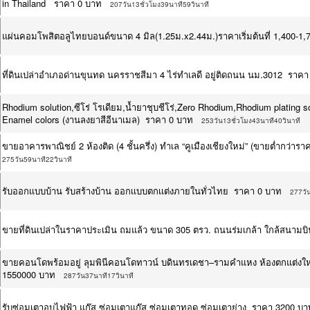
in Thailand ราคา 0 บาท
207วัน13ชั่วโมง39นาที59วินาที
แผ่นคอมโพสิตอลูไทยบอนด์ขนาด 4 มิล(1.25ม.x2.44ม.)ราคาเริ่มต้นที่ 1,400-
ที่ดินเปล่าอำเภอด่านขุนทด นครราชสีมา 4 ไร่ทำเลดี อยู่ติดถนน นม.3012 ราคา
Rhodium solution,ซีโร่ โรเดียม,น้ำยาชุบชีโร่,Zero Rhodium,Rhodium plating s
Enamel colors (งานลงยาสีอีนาเมล) ราคา 0 บาท
253วัน13ชั่วโมง43นาที40วินาที
ขายอาคารพาณิชย์ 2 ห้องติด (4 ชั้นครึ่ง) ทำเล “คูเมืองเชียงใหม่” (ขายต่ำกว
275วัน59นาที22วินาที
รับออกเเบบบ้าน รับสร้างบ้าน ออกเเบบตกเเต่งภายในทั่วไทย ราคา 0 บาท
277วัน
ขายที่ดินเปล่าในราคาประเมิน ถมแล้ว ขนาด 305 ตรว. ถนนร่มเกล้า ใกล้สนามบ
ขายคอนโดพร้อมอยู่ ลุมพินีคอนโดทาวน์ บดินทรเดชา–รามคำแหง ห้องตกแต่งใหม่ท
1550000 บาท
287วัน37นาที17วินาที
รับซ่อมเตาอบไฟฟ้า แก๊ส ซ่อมเตาแก๊ส ซ่อมเตาทอด ซ่อมเตาย่าง ราคา 3200 บา