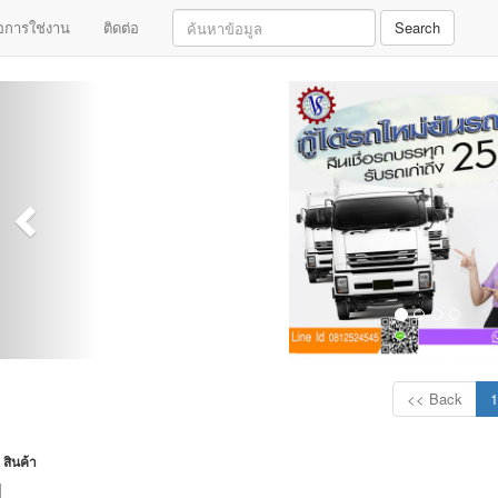
มือการใช่งาน
ติดต่อ
Search
<< Back
1
สินค้า