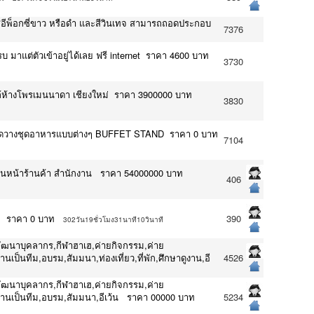
าร สีอีพ็อกซี่ขาว หรือดำ และสีวินเทจ สามารถถอดประกอบ
7376
มาแต่ตัวเข้าอยู่ได้เลย ฟรี internet ราคา 4600 บาท
3730
ใกล้ห้างโพรเมนนาดา เชียงใหม่ ราคา 3900000 บาท
3830
กใช้จัดวางชุดอาหารแบบต่างๆ BUFFET STAND ราคา 0 บาท
7104
นหน้าร้านค้า สำนักงาน ราคา 54000000 บาท
406
ทย ราคา 0 บาท
390
302วัน19ชั่วโมง31นาที10วินาที
พัฒนาบุคลากร,กีฬาฮาเฮ,ค่ายกิจกรรม,ค่าย
เป็นทีม,อบรม,สัมมนา,ท่องเที่ยว,ที่พัก,ศึกษาดูงาน,อี
4526
พัฒนาบุคลากร,กีฬาฮาเฮ,ค่ายกิจกรรม,ค่าย
ำงานเป็นทีม,อบรม,สัมมนา,อีเว้น ราคา 00000 บาท
5234