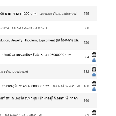
1,700 บาท ราคา 1200 บาท
755
227วัน13ชั่วโมง27นาที13วินาที
 - บาท
388
251วัน2ชั่วโมง22นาที32วินาที
olution, Jewelry Rhodium, Equipment (เครื่องจักร) และ
729
่าราคาประเมิน) ถนนมณีนพรัตน์ ราคา 26000000 บาท
384
382
19ชั่วโมง17นาที8วินาที
ินสุวรรณภูมิ ราคา 40000000 บาท
400
281วัน2ชั่วโมง19วินาที
ั้งหมด เฟอร์ครบทุกมุม เข้ามาอยู่ได้เลยทันที ราคา
369
ท
389
287วัน16ชั่วโมง21นาที28วินาที