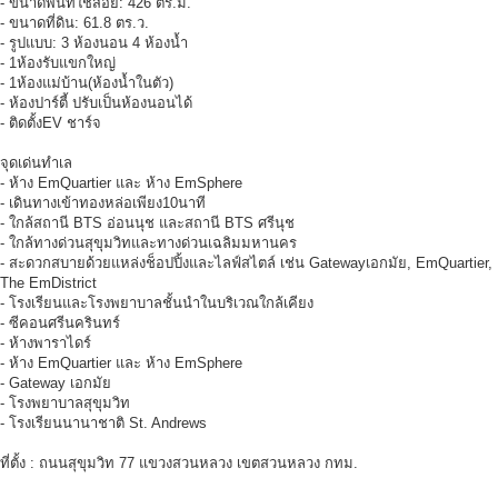
- ขนาดพื้นที่ใช้สอย: 426 ตร.ม.
- ขนาดที่ดิน: 61.8 ตร.ว.
- รูปแบบ: 3 ห้องนอน 4 ห้องน้ำ
- 1ห้องรับแขกใหญ่
- 1ห้องแม่บ้าน(ห้องน้ำในตัว)
- ห้องปาร์ตี้ ปรับเป็นห้องนอนได้
- ติดตั้งEV ชาร์จ
จุดเด่นทำเล
- ห้าง EmQuartier และ ห้าง EmSphere
- เดินทางเข้าทองหล่อเพียง10นาที
- ใกล้สถานี BTS อ่อนนุช และสถานี BTS ศรีนุช
- ใกล้ทางด่วนสุขุมวิทและทางด่วนเฉลิมมหานคร
- สะดวกสบายด้วยแหล่งช็อปปิ้งและไลฟ์สไตล์ เช่น Gatewayเอกมัย, EmQuartier,
The EmDistrict
- โรงเรียนและโรงพยาบาลชั้นนำในบริเวณใกล้เคียง
- ซีคอนศรีนครินทร์
- ห้างพาราไดร์
- ห้าง EmQuartier และ ห้าง EmSphere
- Gateway เอกมัย
- โรงพยาบาลสุขุมวิท
- โรงเรียนนานาชาติ St. Andrews
ที่ตั้ง : ถนนสุขุมวิท 77 แขวงสวนหลวง เขตสวนหลวง กทม.