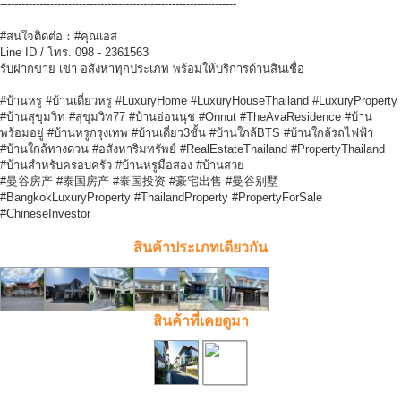
------------------------------------------------------------------
#สนใจติดต่อ：#คุณเอส
Line ID / โทร. 098 - 2361563
รับฝากขาย เข่า อสังหาทุกประเภท พร้อมให้บริการด้านสินเชื่อ
#บ้านหรู #บ้านเดี่ยวหรู #LuxuryHome #LuxuryHouseThailand #LuxuryProperty
#บ้านสุขุมวิท #สุขุมวิท77 #บ้านอ่อนนุช #Onnut #TheAvaResidence #บ้าน
พร้อมอยู่ #บ้านหรูกรุงเทพ #บ้านเดี่ยว3ชั้น #บ้านใกล้BTS #บ้านใกล้รถไฟฟ้า
#บ้านใกล้ทางด่วน #อสังหาริมทรัพย์ #RealEstateThailand #PropertyThailand
#บ้านสำหรับครอบครัว #บ้านหรูมือสอง #บ้านสวย
#曼谷房产 #泰国房产 #泰国投资 #豪宅出售 #曼谷别墅
#BangkokLuxuryProperty #ThailandProperty #PropertyForSale
#ChineseInvestor
สินค้าประเภทเดียวกัน
สินค้าที่เคยดูมา