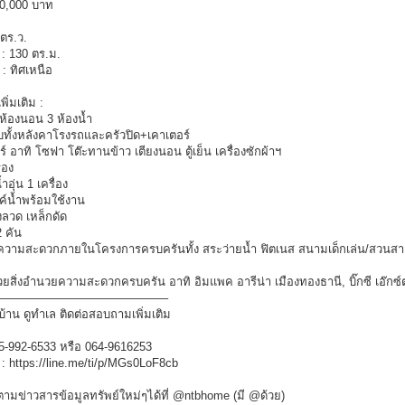
50,000 บาท
2 ตร.ว.
ย : 130 ตร.ม.
 : ทิศเหนือ
ิ่มเติม :
 ห้องนอน 3 ห้องน้ำ
บทั้งหลังคาโรงรถและครัวปิด+เคาเตอร์
ร์ อาทิ โซฟา โต๊ะทานข้าว เตียงนอน ตู้เย็น เครื่องซักผ้าฯ
่อง
ำอุ่น 1 เครื่อง
งค์น้ำพร้อมใช้งาน
้งลวด เหล็กดัด
2 คัน
ยความสะดวกภายในโครงการครบครันทั้ง สระว่ายน้ำ ฟิตเนส สนามเด็กเล่น/สวน
วยสิ่งอำนวยความสะดวกครบครัน อาทิ อิมแพค อารีน่า เมืองทองธานี, บิ๊กซี เอ๊ก
——————————————–
าน ดูทำเล ติดต่อสอบถามเพิ่มเติม
65-992-6533 หรือ 064-9616253
่ : https://line.me/ti/p/MGs0LoF8cb
ามข่าวสารข้อมูลทรัพย์ใหม่ๆได้ที่ @ntbhome (มี @ด้วย)