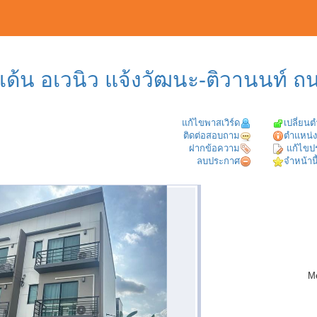
เด้น อเวนิว แจ้งวัฒนะ-ติวานนท์ ถ
แก้ไขพาสเวิร์ด
เปลี่ยน
ติดต่อสอบถาม
ตำแหน่ง
ฝากข้อความ
แก้ไขป
ลบประกาศ
จำหน้านี
M