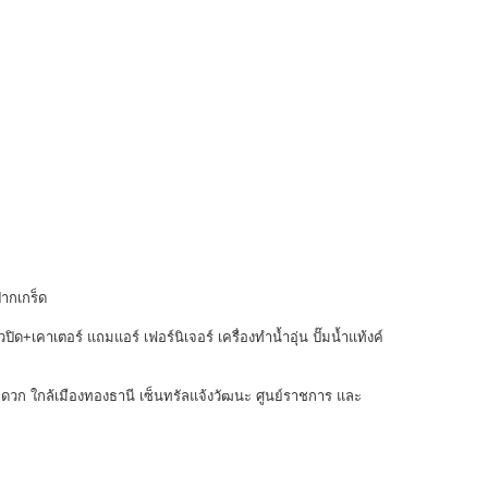
ากเกร็ด
ปิด+เคาเตอร์ แถมแอร์ เฟอร์นิเจอร์ เครื่องทำน้ำอุ่น ปั๊มน้ำแท้งค์
ดวก ใกล้เมืองทองธานี เซ็นทรัลแจ้งวัฒนะ ศูนย์ราชการ และ