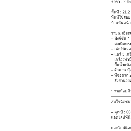
ราคา : 2,6
พื้นที่ : 21.
พื้นที่ใช้สอ
บ้านหันหน้า
รายละเอียดเพ
– ฟังก์ชัน 4
– ต่อเติมคร
– เฟอร์นิเจอ
– แอร์ 3 เครื
– เครื่องทำน้
– ปั๊มน้ำแท้
– ผ้าม่าน มุ
– ที่จอดรถ 
– สิ่งอำนว
* รายล้อมด้
—————
สนใจนัดชมบ้
– คุณบี : 0
แอดไลน์ที่นี
แอดไลน์ติดต