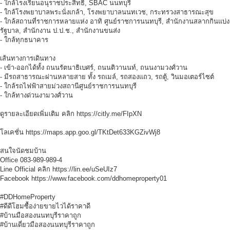
- ใกล้โรงเรียนอนุราชประสิทธิ์, SBAC นนทบุรี
- ใกล้โรงพยาบาลพระนั่งเกล้า, โรงพยาบาลนนทเวช, กระทรวงสาธารณะสุข
- ใกล้สถานที่ราชการหลายแห่ง อาทิ ศูนย์ราชการนนทบุรี, สำนักงานสลากกินแบ่ง
รัฐบาล, สำนักงาน ป.ป.ช., สำนักงานขนส่ง
- ใกล้ทุกธนาคาร
เส้นทางการเดินทาง
- เข้า-ออกได้ทั้ง ถนนรัตนาธิเบศร์, ถนนติวานนท์, ถนนงามวงศ์วาน
- มีรถสาธารณะผ่านหลายสาย ทั้ง รถเมล์, รถสองแถว, รถตู้, วินมอเตอร์ไซต์
- ใกล้รถไฟฟ้าสายม่วงสถานีศูนย์ราชการนนทบุรี
- ใกล้ทางด่วนงามวงศ์วาน
ดูรายละเอียดเพิ่มเติม คลิก https://citly.me/FIpXN
โลเคชั่น https://maps.app.goo.gl/TKtDet633KGZivWj8
สนใจนัดชมบ้าน
Office 083-989-989-4
Line Official คลิก https://lin.ee/uSeUIz7
Facebook https://www.facebook.com/ddhomeproperty01
#DDHomeProperty
#ดีดีโฮมซื้อง่ายขายไวได้ราคาดี
#บ้านมือสองนนทบุรีราคาถูก
#บ้านเดี่ยวมือสองนนทบุรีราคาถูก