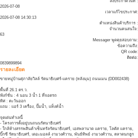
ลงประกาศวันที่ :
2026-07-08
เวลาแก้ไขประกาศ:
2026-07-08 14:30:13
ตำแหน่งสินค้าบริการ :
จำนวนคนสนใจ:
63
Messager พูดคุยสอบถาม:
ข้อความถึง:
QR code:
ติดต่อ:
0839899894
รายละเอียด
ขายหมู่บ้านศุภาลัยวิลล์ รัตนาธิเบศร์-แคราย (หลังมุม) ถนนเมน (DD002438)
พื้นที่ 26.1 ตร.ว.
ฟังก์ชั่น : 4 นอน 3 น้ำ 1 ที่จอดรถ
ทิศ : ตะวันออก
แถม : แอร์ 3 เครื่อง, ปั๊มน้ำ, แท็งค์น้ำ
จุดเด่นทำเลนี้
- โครงการตั้งอยู่บนถนนรัตนาธิเบศร์
- ใกล้ห้างสรรพสินค้าเซ็นทรัลรัตนาธิเบศร์, เอสพลานาด แคราย, โลตัส แคราย,
บิ๊กซี รัตนาธิเบศร์, เดอะมอลล์ งามวงศ์วาน, พันธ์ทิพย์ งามวงศ์วาน, ตลาดนกฮูก