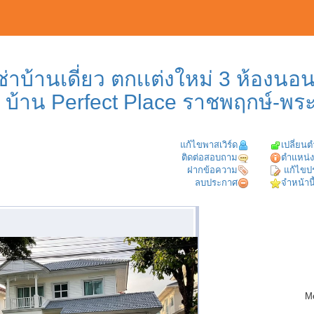
ช่าบ้านเดี่ยว ตกเเต่งใหม่ 3 ห้องนอ
ว บ้าน Perfect Place ราชพฤกษ์-พร
แก้ไขพาสเวิร์ด
เปลี่ยน
ติดต่อสอบถาม
ตำแหน่ง
ฝากข้อความ
แก้ไขป
ลบประกาศ
จำหน้านี
M