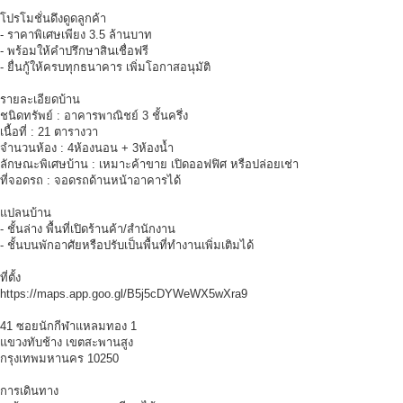
โปรโมชั่นดึงดูดลูกค้า
- ราคาพิเศษเพียง 3.5 ล้านบาท
- พร้อมให้คำปรึกษาสินเชื่อฟรี
- ยื่นกู้ให้ครบทุกธนาคาร เพิ่มโอกาสอนุมัติ
รายละเอียดบ้าน
ชนิดทรัพย์ : อาคารพาณิชย์ 3 ชั้นครึ่ง
เนื้อที่ : 21 ตารางวา
จำนวนห้อง : 4ห้องนอน + 3ห้องน้ำ
ลักษณะพิเศษบ้าน : เหมาะค้าขาย เปิดออฟฟิศ หรือปล่อยเช่า
ที่จอดรถ : จอดรถด้านหน้าอาคารได้
แปลนบ้าน
- ชั้นล่าง พื้นที่เปิดร้านค้า/สำนักงาน
- ชั้นบนพักอาศัยหรือปรับเป็นพื้นที่ทำงานเพิ่มเติมได้
ที่ตั้ง
https://maps.app.goo.gl/B5j5cDYWeWX5wXra9
41 ซอยนักกีฬาแหลมทอง 1
แขวงทับช้าง เขตสะพานสูง
กรุงเทพมหานคร 10250
การเดินทาง