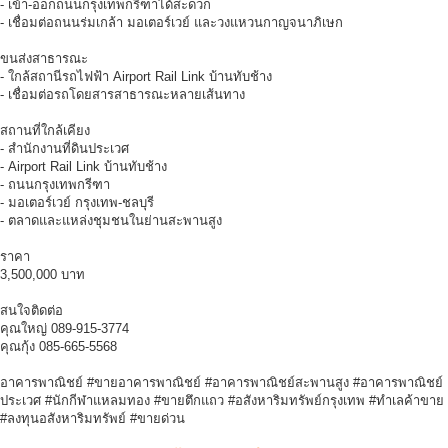
- เข้า-ออกถนนกรุงเทพกรีฑาได้สะดวก
- เชื่อมต่อถนนร่มเกล้า มอเตอร์เวย์ และวงแหวนกาญจนาภิเษก
ขนส่งสาธารณะ
- ใกล้สถานีรถไฟฟ้า Airport Rail Link บ้านทับช้าง
- เชื่อมต่อรถโดยสารสาธารณะหลายเส้นทาง
สถานที่ใกล้เคียง
- สำนักงานที่ดินประเวศ
- Airport Rail Link บ้านทับช้าง
- ถนนกรุงเทพกรีฑา
- มอเตอร์เวย์ กรุงเทพ-ชลบุรี
- ตลาดและแหล่งชุมชนในย่านสะพานสูง
ราคา
3,500,000 บาท
สนใจติดต่อ
คุณใหญ่ 089-915-3774
คุณกุ้ง 085-665-5568
อาคารพาณิชย์ #ขายอาคารพาณิชย์ #อาคารพาณิชย์สะพานสูง #อาคารพาณิชย์
ประเวศ #นักกีฬาแหลมทอง #ขายตึกแถว #อสังหาริมทรัพย์กรุงเทพ #ทำเลค้าขาย
#ลงทุนอสังหาริมทรัพย์ #ขายด่วน