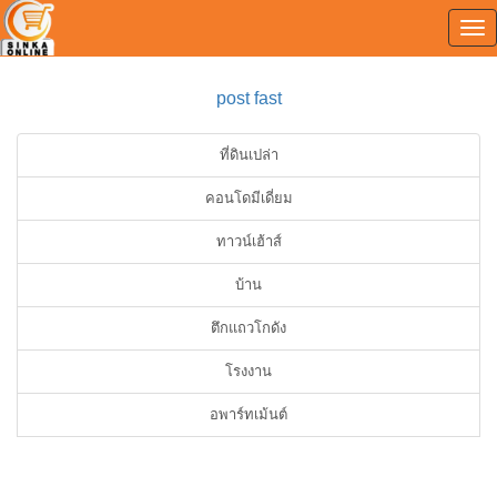
Tog
0
nav
post fast
ที่ดินเปล่า
คอนโดมีเดี่ยม
ทาวน์เฮ้าส์
บ้าน
ตึกแถวโกดัง
โรงงาน
อพาร์ทเม้นต์