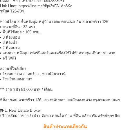
ติดต่อ:: ชยา โทร/ID Line:: 0942823961
Link Line:: https://line.me/ti/p/3xFA1An8Kc
รหัส# T26-704
ทาวน์โฮม 3 ชั้นหลังมุม หมู่บ้าน เดอะ คอนเนค อัพ 3 ลาดพร้าว 126
• ขนาดที่ดิน : 32 ตรว.
• พื้นที่ใช้สอย : 165 ตรม.
• 3 ห้องนอน
• 3 ห้องน้ำ
• 2 ที่จอดรถ
• แต่งสวย หลังมุม เฟอร์นิเจอร์และเครื่องใช้ไฟฟ้าครบชุด เดินทางสะดวก
• ฟรี WiFi
สถานที่ใกล้เคียง :
• โรงพยาบาล ลาดพร้าว , ทาวน์อินทาวน์
• โรงเรียนสองภาษา
*** ราคาเช่า 51,000 บาท / เดือน
ที่ตั้ง : ซอย ลาดพร้าว 126 แขวงพลับพลา เขตวังทองหลาง กรุงเทพมหานคร
#PL. Real Estate Broker
บริการรับฝากขาย / เช่า / จัดหา คอนโด บ้าน ที่ดิน อสังหาริมทรัพย์ทุกชนิด
สินค้าประเภทเดียวกัน