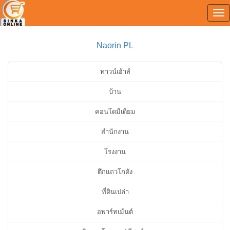
Tog
0
nav
Naorin PL
ทาวน์เฮ้าส์
บ้าน
คอนโดมีเดี่ยม
สำนักงาน
โรงงาน
ตึกแถวโกดัง
ที่ดินเปล่า
อพาร์ทเม้นต์