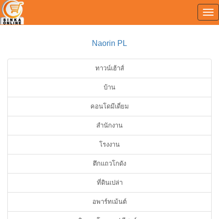
Tog
0
nav
Naorin PL
ทาวน์เฮ้าส์
บ้าน
คอนโดมีเดี่ยม
สำนักงาน
โรงงาน
ตึกแถวโกดัง
ที่ดินเปล่า
อพาร์ทเม้นต์