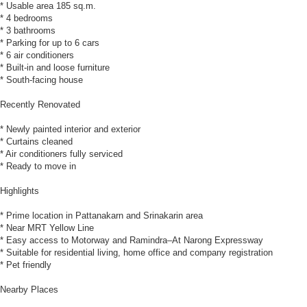
* Usable area 185 sq.m.
* 4 bedrooms
* 3 bathrooms
* Parking for up to 6 cars
* 6 air conditioners
* Built-in and loose furniture
* South-facing house
Recently Renovated
* Newly painted interior and exterior
* Curtains cleaned
* Air conditioners fully serviced
* Ready to move in
Highlights
* Prime location in Pattanakarn and Srinakarin area
* Near MRT Yellow Line
* Easy access to Motorway and Ramindra–At Narong Expressway
* Suitable for residential living, home office and company registration
* Pet friendly
Nearby Places