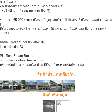
การเดินทาง
- ถ.นวลจันทร์ ทางด่วนรามอินทรา-อาจณรงค์
- รถไฟฟ้าสายสีชมพู (แคราย-มีนบุรี)
ราคาเช่า 65,000 บาท / เดือน ( สัญญาขั้นต่ำ 1 ปี ประกัน 2 เดือน ล่วงหน้า 1 เดือน
)
ที่ตั้ง ถนนนวลจันทร์ ซอยรามอินทรา40 แขวง นวลจันทร์ เขต บึงกุ่ม กรุงเทพฯ
10230
ติดต่อ : คุณภัสพงณ์ 0634098164
Line : deedaa23
PL. Real Estate Broker
http://www.kaibaanteedin.com
บริการรับฝากขาย คอนโด บ้าน ที่ดิน อสังหาริมทรัพย์ทุกชนิด
สินค้าประเภทเดียวกัน
สินค้าที่เคยดูมา