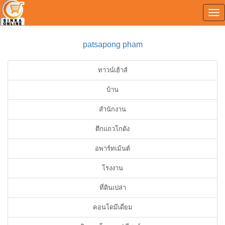
Tog
0
nav
patsapong pham
ทาวน์เฮ้าส์
บ้าน
สำนักงาน
ตึกแถวโกดัง
อพาร์ทเม้นต์
โรงงาน
ที่ดินเปล่า
คอนโดมีเดี่ยม