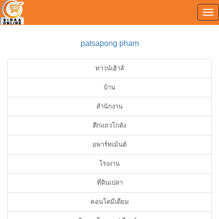
Tog
0
nav
patsapong pham
ทาวน์เฮ้าส์
บ้าน
สำนักงาน
ตึกแถวโกดัง
อพาร์ทเม้นต์
โรงงาน
ที่ดินเปล่า
คอนโดมีเดี่ยม