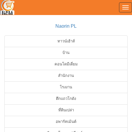
Tog
0
nav
Naorin PL
ทาวน์เฮ้าส์
บ้าน
คอนโดมีเดี่ยม
สำนักงาน
โรงงาน
ตึกแถวโกดัง
ที่ดินเปล่า
อพาร์ทเม้นต์