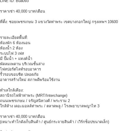
LINE ID: Bua093
ราคาเช่า 40,000 บาท/เดือน
ที่ตั้ง: ซอยเพชรเกษม 3 แขวงวัดท่าพระ เขตบางกอกใหญ่ กรุงเทพฯ 10600
รายละเอียดพื้นที่:
ห้องพัก 6 ห้องนอน
ห้องน้ำ 2 ห้อง
ระบบไฟ 3 เฟส
มี ปั๊มน้ำ + แทงค์น้ำ
พัดลมเพดาน บริเวณชั้นล่าง
ไฟสปอร์ตไลท์รอบอาคาร
รั้วรอบขอบชิด ปลอดภัย
อาคารสร้างใหม่ สภาพดีพร้อมใช้งาน
ทำเลใกล้เคียง:
สถานีรถไฟฟ้าท่าพระ (MRT/Interchange)
ถนนเพชรเกษม / จรัญสนิทวงศ์ / พระราม 2
ใกล้ห้าง เดอะมอลล์ท่าพระ / ตลาดพลู / โรงพยาบาลพญาไท 3
ราคาเช่า 40,000 บาท/เดือน
(เหมาะทำโกดังเก็บสินค้า / ศูนย์กระจายสินค้า / เวิร์กช็อปขนาดเล็ก)