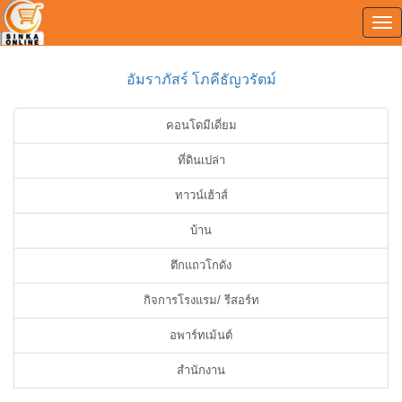
Tog
0
nav
อัมราภัสร์ โภคีธัญวรัตม์
คอนโดมีเดี่ยม
ที่ดินเปล่า
ทาวน์เฮ้าส์
บ้าน
ตึกแถวโกดัง
กิจการโรงแรม/ รีสอร์ท
อพาร์ทเม้นต์
สำนักงาน